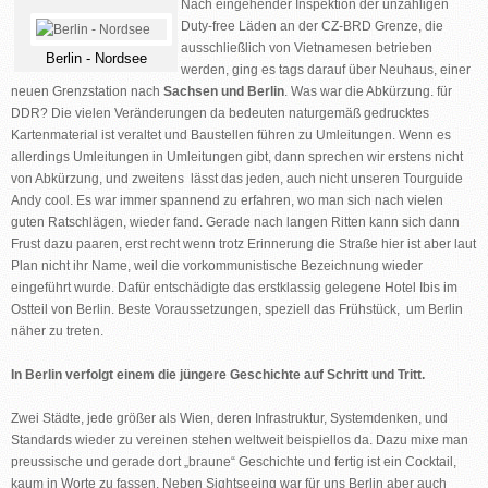
Nach eingehender Inspektion der unzähligen
Duty-free Läden an der CZ-BRD Grenze, die
ausschließlich von Vietnamesen betrieben
Berlin - Nordsee
werden, ging es tags darauf über Neuhaus, einer
neuen Grenzstation nach
Sachsen und Berlin
. Was war die Abkürzung. für
DDR? Die vielen Veränderungen da bedeuten naturgemäß gedrucktes
Kartenmaterial ist veraltet und Baustellen führen zu Umleitungen. Wenn es
allerdings Umleitungen in Umleitungen gibt, dann sprechen wir erstens nicht
von Abkürzung, und zweitens lässt das jeden, auch nicht unseren Tourguide
Andy cool. Es war immer spannend zu erfahren, wo man sich nach vielen
guten Ratschlägen, wieder fand. Gerade nach langen Ritten kann sich dann
Frust dazu paaren, erst recht wenn trotz Erinnerung die Straße hier ist aber laut
Plan nicht ihr Name, weil die vorkommunistische Bezeichnung wieder
eingeführt wurde. Dafür entschädigte das erstklassig gelegene Hotel Ibis im
Ostteil von Berlin. Beste Voraussetzungen, speziell das Frühstück, um Berlin
näher zu treten.
In Berlin verfolgt einem die jüngere Geschichte auf Schritt und Tritt.
Zwei Städte, jede größer als Wien, deren Infrastruktur, Systemdenken, und
Standards wieder zu vereinen stehen weltweit beispiellos da. Dazu mixe man
preussische und gerade dort „braune“ Geschichte und fertig ist ein Cocktail,
kaum in Worte zu fassen. Neben Sightseeing war für uns Berlin aber auch