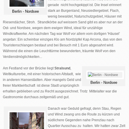
gerade nicht hochgekippt ist. Die Insel erinnert
stark an Burgenland, Neusiedlergebiet. Flach,
Berlin - Nordsee
wenig bewaldet, Naturschutzgebiet, Häuser mit
Riesendächer, Stroh. Strandkörbe auf weissem Sand gibt es aber nur an der
Ost- und Nordsee, wegen dem ewigen Wind, ideal für unzählige
Windkraftwerke. Am nächsten Tag war Wolf vor allem vom dortigen 'Häusel'
angetan: Ein scheinbar einziges Klo am Nordzipfel Kap Arcona, das von den
Touristenschlangen bestaut und bei Besuch mit 1 Euro abgesahnt wird.
Während die einen die Leuchttürme bewunderten, träumte Wolf von den
Verdienstmöglichkeiten...
Am Festland vor der Brücke liegt
Stralsund
,
Weltkulturerbe, mit einer historischen Altstadt, wie
in anderen Hansestädten. Aber mangels Geld und
Berlin - Nordsee
freier Marktwirtschaft ist diese Stadt ursprünglich
erhalten geblieben und zu Recht ausgezeichnet. Trotz Mittelalter war die
Gastronomie durchaus zeitgemäß und gut.
Danach war Geduld gefragt, denn Stau, Regen
und Wind zwang uns die Route zu kürzen und
südlichere Gegenden nahe Prenzlau nach
Quartier Ausschau zu halten. Wir hatten zwar Zelt