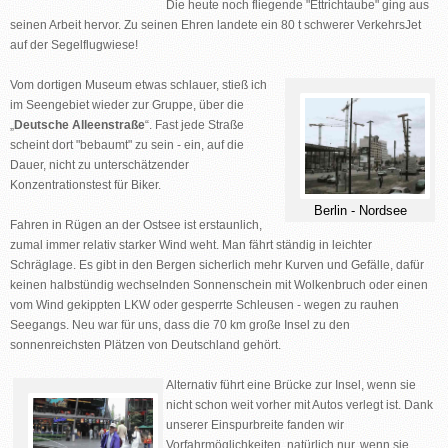
Die heute noch fliegende "Ettrichtaube" ging aus
seinen Arbeit hervor. Zu seinen Ehren landete ein 80 t schwerer VerkehrsJet
auf der Segelflugwiese!
Vom dortigen Museum etwas schlauer, stieß ich
im Seengebiet wieder zur Gruppe, über die
„
Deutsche Alleenstraße
“. Fast jede Straße
scheint dort "bebaumt" zu sein - ein, auf die
Dauer, nicht zu unterschätzender
Konzentrationstest für Biker.
Berlin - Nordsee
Fahren in Rügen an der Ostsee ist erstaunlich,
zumal immer relativ starker Wind weht. Man fährt ständig in leichter
Schräglage. Es gibt in den Bergen sicherlich mehr Kurven und Gefälle, dafür
keinen halbstündig wechselnden Sonnenschein mit Wolkenbruch oder einen
vom Wind gekippten LKW oder gesperrte Schleusen - wegen zu rauhen
Seegangs. Neu war für uns, dass die 70 km große Insel zu den
sonnenreichsten Plätzen von Deutschland gehört.
Alternativ führt eine Brücke zur Insel, wenn sie
nicht schon weit vorher mit Autos verlegt ist. Dank
unserer Einspurbreite fanden wir
Vorfahrmöglichkeiten, natürlich nur, wenn sie