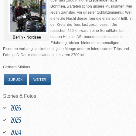
über das 1000 m hohe
Erzgebirge nach
Böhmen
, warteten schon unsere Musikanten, wie
jeden Samstag, vor unserer Schlafzimmertür. Weil
die letzte Nacht dieser Tour die erste somit trifft, ist
der Kreis, die Tour, fast geschlossen. Die
restlichen 420 km waren eine Genußfahrt bei
blauen Himmel. Wir beendeten sie um eine
Berlin - Nordsee
Erfahrung reicher: hinter dem ehemaligen
Eisernen Vorhang stecken noch jede Menge anderer interessanter Trips und
Fahrspaß. Das meinen wir nach unseren 2700 km.
Gerhard Stöllner
ZURÜCK
WEITER
Stories
&
Fotos
2026
2025
2024