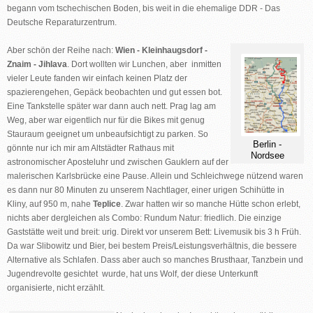
begann vom tschechischen Boden, bis weit in die ehemalige DDR - Das
Deutsche Reparaturzentrum.
Aber schön der Reihe nach:
Wien - Kleinhaugsdorf -
Znaim - Jihlava
. Dort wollten wir Lunchen, aber inmitten
vieler Leute fanden wir einfach keinen Platz der
spazierengehen, Gepäck beobachten und gut essen bot.
Eine Tankstelle später war dann auch nett. Prag lag am
Weg, aber war eigentlich nur für die Bikes mit genug
Stauraum geeignet um unbeaufsichtigt zu parken. So
Berlin -
gönnte nur ich mir am Altstädter Rathaus mit
Nordsee
astronomischer Aposteluhr und zwischen Gauklern auf der
malerischen Karlsbrücke eine Pause. Allein und Schleichwege nützend waren
es dann nur 80 Minuten zu unserem Nachtlager, einer urigen Schihütte in
Kliny, auf 950 m, nahe
Teplice
. Zwar hatten wir so manche Hütte schon erlebt,
nichts aber dergleichen als Combo: Rundum Natur: friedlich. Die einzige
Gaststätte weit und breit: urig. Direkt vor unserem Bett: Livemusik bis 3 h Früh.
Da war Slibowitz und Bier, bei bestem Preis/Leistungsverhältnis, die bessere
Alternative als Schlafen. Dass aber auch so manches Brusthaar, Tanzbein und
Jugendrevolte gesichtet wurde, hat uns Wolf, der diese Unterkunft
organisierte, nicht erzählt.