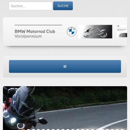
Search
SUCHE
...
BMW MCV HOME
CLUBINFO
TERMINE
ACCESSORIES
KONTAKT