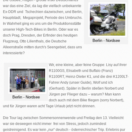
Die Ostsee, Rügen - größte Insel Deutschlands
war das eine Ziel, da lag die vielfach unbekannte
Ex-DDR und Tschechien dazwischen, und Berlin,
Hauptstadt, Megaprojekt, Periode des Umbruchs.
In Wahrheit ging es uns um die Produktionsstätte
unserer High-Tech-Bikes in Berlin. Oder war es
doch Prag, Dresden, der Erfinder des heutigen
Berlin - Nordsee
Flugzeug, Otto Lilienthals, die Deutsche
Alleenstra0e mitten durch's Seengebiet, dass uns
interessierte?
Wir, eine kleine, aber feine Gruppe: Lisy auf ihrer
R1100GS, Elisabeth und Buffalo (Franz)
R1100RT, Heinz-Dieter K1, und die drei K1200LT-
Fahrer Andy (unser Guide), Wolf und ich
(Gerhard). Später in Berlin stießen Norbert und
Jürgen per Flieger dazu – warum? Man kann
Berlin - Nordsee
doch auch mit dem Bike fliegen (sorry Norbert),
und für Jürgen waren acht Tage Urlaub jetzt nicht drinnen.
Die Tour lag zwischen Sommersonnenwende und Freitag den 13. Vielleicht
war sie deswegen nicht immer frei von Stress, jedoch zumindest
geistreinigend. Es war kein „nur“ deutsch - österreichischer Trip. Erlebnis pur