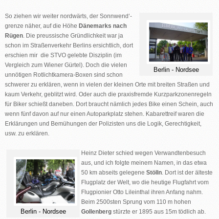
So ziehen wir weiter nordwärts, der Sonnwend‘-
grenze näher, auf die Höhe
Dänemarks nach
Rügen
. Die preussische Gründlichkeit war ja
schon im Straßenverkehr Berlins ersichtlich, dort
erschien mir die STVO gelebte Disziplin (im
Vergleich zum Wiener Gürtel). Doch die vielen
Berlin - Nordsee
unnötigen Rotlichtkamera-Boxen sind schon
schwerer zu erklären, wenn in vielen der kleinen Orte mit breiten Straßen und
kaum Verkehr, geblitzt wird. Oder auch die praxisfremde Kurzparkzonenregeln
für Biker schießt daneben. Dort braucht nämlich jedes Bike einen Schein, auch
wenn fünf davon auf nur einen Autoparkplatz stehen. Kabarettreif waren die
Erklärungen und Bemühungen der Polizisten uns die Logik, Gerechtigkeit,
usw. zu erklären.
Heinz Dieter schied wegen Verwandtenbesuch
aus, und ich folgte meinem Namen, in das etwa
50 km abseits gelegene
Stölln
. Dort ist der älteste
Flugplatz der Welt, wo die heutige Flugfahrt vom
Flugpionier Otto Lileinthal ihren Anfang nahm.
Beim 2500sten Sprung vom 110 m hohen
Berlin - Nordsee
Gollenberg
stürzte er 1895 aus 15m tödlich ab.