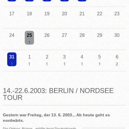
Einzelne Veranstaltung
Einzelne Veranstaltung
Einzelne Veranstaltung
Einzelne Veranstaltung
Einzelne Veranstaltung
17
18
19
20
21
22
23
24
25
26
27
28
29
30
Einzelne Veranstaltung
31
1
2
3
4
5
6
Einzelne Veranstaltung
Einzelne Veranstaltung
Einzelne Veranstaltung
Einzelne Veranstaltung
Einzelne Veranstaltung
Einzelne Veranstaltu
2 Veransta
14.-22.6.2003: BERLIN / NORDSEE
TOUR
Gestern war Freitag, der 13. 6. 2003... Ab heute geht es
nordwärts.