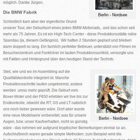
möglich. Danke Jürgen.
Die BMW Fabrik
Berlin - Nordsee
Schließlich kam aber der eigentliche Grund
unserer Tour, der Geburtsort eines jeden BMW-Motorrads, und das schon seit
mehr als 75 Jahren. Es ist ein High-Tech Center - diese Produktionsstätte nähe
Spandau (ja, diesem Gefängnis). Wir hatten 2 Stunden geplant und blieben
dann doppelt so lang. Ein fachlich perfekter Betreuer, unterstützt von Filmen im
Besucherzentrum und Funkhörer im lauten Produktionsumfeld, versorgte uns
mit Fakten und Hintergrund über den heutigen Stand der Technik.
Steil, wie und wo im Assembling auf die
Qualitätskontrolle integriert ist. Manche
Produktionsschritte laufen ungebremst, andere
werden umso mehr geprüft. Die Geburt vom
Boxer-Moter und der F650 erlebten wir live bis zur
Endkontrolle, obwohl die RT, GS und LT natürlich
uns noch lieber gewesen wäre. Dort aber wurde
eine neue Modelserie vorbereitet, was für unsere
Berlin - Nordsee
Augen, bzw. unser Kaufverhalten, nicht so günstig
wäre - das nehmen wir aufgrund kryptischer Bemerkungen einmal so an.
Aufschlußreich waren gerade simple Methoden: zum Beispiel wird die