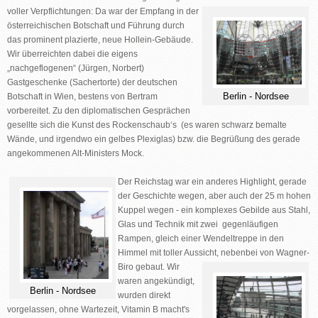
voller Verpflichtungen: Da war der Empfang in der
österreichischen Botschaft und Führung durch
das prominent plazierte, neue Hollein-Gebäude.
Wir überreichten dabei die eigens
„nachgeflogenen“ (Jürgen, Norbert)
Gastgeschenke (Sachertorte) der deutschen
Berlin - Nordsee
Botschaft in Wien, bestens von Bertram
vorbereitet. Zu den diplomatischen Gesprächen
gesellte sich die Kunst des Rockenschaub‘s (es waren schwarz bemalte
Wände, und irgendwo ein gelbes Plexiglas) bzw. die Begrüßung des gerade
angekommenen Alt-Ministers Mock.
Der Reichstag war ein anderes Highlight, gerade
der Geschichte wegen, aber auch der 25 m hohen
Kuppel wegen - ein komplexes Gebilde aus Stahl,
Glas und Technik mit zwei gegenläufigen
Rampen, gleich einer Wendeltreppe in den
Himmel mit toller Aussicht, nebenbei von Wagner-
Biro gebaut.
Wir
waren angekündigt,
Berlin - Nordsee
wurden direkt
vorgelassen, ohne Wartezeit, Vitamin B macht's