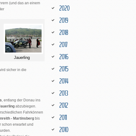
ahrern (und das an einem
2020
der
2019
2018
2017
2016
Jauerling
2015
rd sicher in die
2014
2013
s
, entlang der Donau ins
2012
Jauerling
abzubiegen.
terschiedlichen Fahrkönnen
2011
nreith - Martinsberg
bis
ir schon erwartet und
2010
wurden.