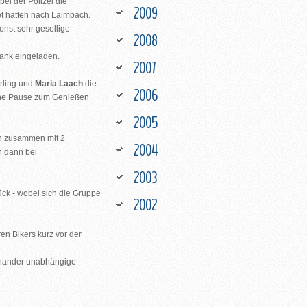
ei der Polizei die
2009
et hatten nach Laimbach.
onst sehr gesellige
2008
änk eingeladen.
2007
rling und
Maria Laach
die
2006
ine Pause zum Genießen
2005
ch zusammen mit 2
2004
n dann bei
2003
ck - wobei sich die Gruppe
2002
en Bikers kurz vor der
einander unabhängige