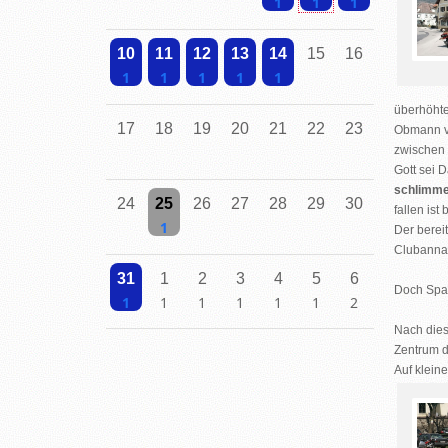
Einzelne Veranstaltung
Einzelne Veranstaltung
Einzelne Veranstalt
10
11
12
13
14
15
16
überhöhte
Einzelne Veranstaltung
Einzelne Veranstaltung
Einzelne Veranstaltung
Einzelne Veranstaltung
Einzelne Veranstaltung
17
18
19
20
21
22
23
Obmann vo
zwischen 
Gott sei 
schlimme
24
25
26
27
28
29
30
fallen ist
Der berei
Clubannal
Einzelne Veranstaltung
31
1
2
3
4
5
6
Doch Spas
Nach dies
Einzelne Veranstaltung
Einzelne Veranstaltung
Einzelne Veranstaltung
Einzelne Veranstaltung
Einzelne Veranstaltung
Einzelne Veranstaltung
2 Veranstaltungen
Zentrum d
Auf klein