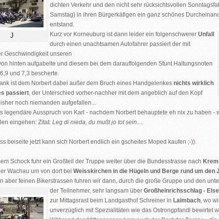
dichten Verkehr und den nicht sehr rücksichtsvollen Sonntagsf
Samstag) in ihren Bürgerkäfigen ein ganz schönes Durcheinan
ung
entstand.
Kurz vor Korneuburg ist dann leider ein folgenschwerer
Unfall
J
durch einen unachtsamen Autofahrer passiert der mit
r Geschwindigkeit unseren
n hinten aufgabelte und diesem bei dem darauffolgenden Stunt Haltungsnoten
6,9 und 7,3 bescherte.
Dank ist dem Norbert dabei außer dem Bruch eines Handgelenkes
nichts wirklich
s passiert
, der Unterschied vorher-nachher mit dem angeblich auf den Kopf
 bisher noch niemanden aufgefallen...
ts legendäre Ausspruch von Karl - nachdem Norbert behauptete eh nix zu haben - wi
en eingehen: Zitat:
Leg di nieda, du mußt jo tot sein....
s beiseite jetzt kann sich Norbert endlich ein gscheites Moped kaufen ;-)).
em Schock fuhr ein Großteil der Truppe weiter über die Bundesstrasse nach
Krem
er Wachau um von dort bei
Weisskirchen in die Hügeln und Berge rund um den 
en aber feinen Bikerstrassen fuhren wir dann, durch die große Gruppe und den un
der Teilnehmer, sehr langsam über
Großheinrichsschlag -
Else
zur Mittagsrast beim Landgasthof Schreiner in
Laimbach
, wo w
unverzüglich mit Spezialitäten wie das Ostrongpfandl bewirtet 