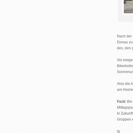
Nach der 
Donau zu
des, den 
Als ewige
Bikerkoll
Sonnenunt
Also die 
am Heimw
Fazit:
Bis 
Mittagspa
In Zukunf
Gruppen ei
lg