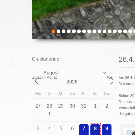
26.
Clubkalender
Monat
Zurück - Monat
Weiter - Monat
Am 26.4. 
Jahr
Motorrads
Mo
Di
Mi
Do
Fr
Sa
So
Schon 20 
Donaustad
27
28
29
30
31
1
2
Veranstal
die gut v
Einzelne Veranstaltung
3
4
5
6
7
8
9