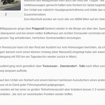
Während des Mittagsessen kam auch der Rest der Truppe - die b
Unfallsaussagen gemacht hatten bzw Norbert ins Spital begleit
Der Unfall war natürlich Hauptgesprächsthema und trübte das s
J
Zusammensitzen.
Zum Abschluß wurden wir noch alle von BMW Wien auf ein Getr
Mittagspause gings über
Pöggstall
(tanken) wieder in die Berge um über den Jaue
 überqueren und bei einem netten Kaffeehaus am rechten Donauufer nochmals e
ganzen Tag anhaltenden, herrlichen Sommerwetters einzulegen.
n Revoluzzer kann ich den Rest der Ausfahrt nur vom Hörensagen berichten, da i
egen danach noch einen kleinen Umweg (über Mariazell) eingelegt habe (wir ware
ergang mit 500 km am Tagestaccho wieder zurück in Wien).
Ausfahrt ging noch gemütlich über
Traismauer - Zwentendorf - Tulln
nach Wien zurü
eg langsam auflöste.
auf den Unfall von Norbert und einem kleinen harmlosen Ausrutschers eines ander
use ist es Dank guter Führungsarbeit gutgegangen.
t werden wir bei einer so großen Teilnehmeranzahl aber trotzdem besser 2-3 von
nteilen , die sich an vereinbarten Punkten wieder treffen.