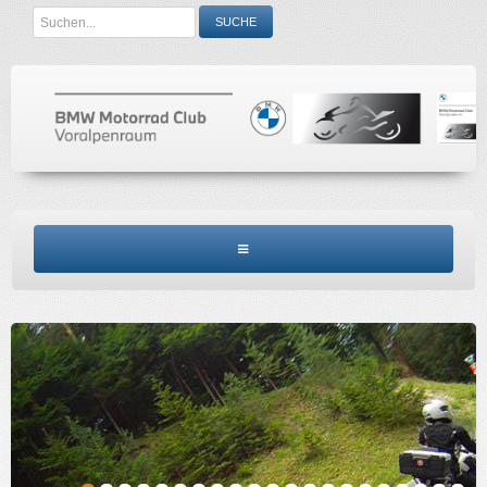
Search
SUCHE
...
BMW MCV HOME
CLUBINFO
TERMINE
ACCESSORIES
KONTAKT