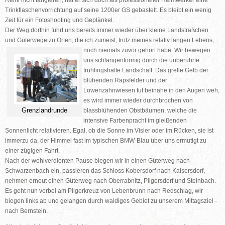
Reini nicht tangieren, hat er sich doch als professioneller Heimwerker eine
Trinkflaschenvorrichtung auf seine 1200er GS gebastelt. Es bleibt ein wenig
Zeit für ein Fotoshooting und Geplänkel.
Der Weg dorthin führt uns bereits immer wieder über kleine Landsträßchen
und Güterwege zu Orten, die ich zumeist, trotz meines relativ langen
Lebens,
noch niemals zuvor gehört habe. Wir bewegen
uns schlangenförmig durch die unberührte
frühlingshafte Landschaft. Das grelle Gelb der
blühenden Rapsfelder und der
Löwenzahnwiesen tut beinahe in den Augen weh,
es wird immer wieder durchbrochen von
Grenzlandrunde
blassblühenden Obstbäumen, welche die
intensive Farbenpracht im gleißenden
Sonnenlicht relativieren. Egal, ob die Sonne im Visier oder im Rücken, sie ist
immerzu da, der Himmel fast im typischen BMW-Blau über uns ermutigt zu
einer zügigen Fahrt.
Nach der wohlverdienten Pause biegen wir in einen Güterweg nach
Schwarzenbach
ein, passieren das
Schloss Kobersdorf nach Kaisersdorf
,
nehmen erneut einen Güterweg nach
Oberrabnitz, Pilgersdorf und Steinbach
.
Es geht nun vorbei am Pilgerkreuz von
Lebenbrunn nach Redschlag
, wir
biegen links ab und gelangen durch waldiges Gebiet zu unserem Mittagsziel -
nach
Bernstein
.