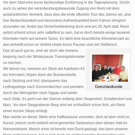
Vor dem Start eine kurze fachkundige Einführung in die Tagesplanung. Schön
auch zu sehen der verantwortungsbewusste Zugang von Reini mit dem
ausdrücklichen Vermerk, dass dies die erste offizielle Tour des Jahres sei, also
hier Bedachtsamkeit und besondere Aufmerksamkeit beim Fahren dringlich
anzuraten sei, findet das Sicherheitstraining doch erst am 28. April statt. Reini
selbst scheint schon sehr sattelfest zu sein, hat er doch bereits einige tausend
Kilometer mehr auf seinem Tacho. Es steht eine beachtliche Kilometerzahl an,
das verheißt schon im Vorfeld relativ kurze Pausen und viel Sitzfleisch.
Das ist auch gut so, sind wir doch alle immens
begierig nach der Winterpause Trainingskilometer
zu machen.
Wir fahren los, nehmen ein Stück die Autobahn A3
bis
Hornstein
, folgen dann der Bundesstraße
nach
Stotzing und Hof
, überqueren das
Grenzlandrunde
Leithagebirge nach Donnerskirchen
und pendeln
durch die Weingärten nach
Oggau
und weiter
nach
Oslip
. Es geht nun der Grenze entlang über
Siegendorf, Schattendorf und
Marz
. Vor dem
Sieggrabener Berg
sind wir schließlich schon froh, als Reini
einen kurzen Stopp einlegt.
Man würde an dieser Stelle eine Kaffeepause vermuten, dem ist aber nicht so.
Kurzer, jedoch nicht wirklich ernst gemeinter Sarkasmus über diesen Halt im
Niemandsland. Manch einer ist bereits vom Durst geplagt, das kann unseren