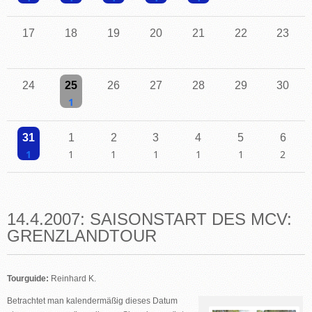
Einzelne Veranstaltung
Einzelne Veranstaltung
Einzelne Veranstaltung
Einzelne Veranstaltung
Einzelne Veranstaltung
17
18
19
20
21
22
23
24
25
26
27
28
29
30
Einzelne Veranstaltung
31
1
2
3
4
5
6
Einzelne Veranstaltung
Einzelne Veranstaltung
Einzelne Veranstaltung
Einzelne Veranstaltung
Einzelne Veranstaltung
Einzelne Veranstaltu
2 Veransta
14.4.2007: SAISONSTART DES MCV:
GRENZLANDTOUR
Tourguide:
Reinhard K.
Betrachtet man kalendermäßig dieses Datum