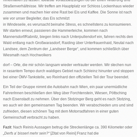
hineinfallen zu lassen. Idealste Voraussetzungen ob der tollen Witterung und
Straßenverhältnisse. Wir treffen am Hauptplatz vor
Schloss Lockenhaus
wieder
zusammen und machen hier eine Rast bei Eis und Kaffee. Die Sonne ist nach
wie vor unser Begleiter, das Eis schmilzt
in Windeseile, es verursacht beinahe Stress, es schnellstens zu konsumieren.
Wir starten erneut, passieren die Hammerteiche, kommen nach
Mannersdorf/Rabnitz
, biegen links nach
Unterpullendorf
ein, fahren rechts den
Wald entlang nach
Großwarasdorf, Raiding über Unterfrauenhaid
, Neutal nach
Landsee, dem Zentrum der „Landseer Berge“, und kommen schließlich über
Wiesmath nach Hochwolkers
dorf
– Orte, die mir schön langsam wieder vertrauter werden. Wir stechen nun
in rasantem Tempo durch waldiges Gebiet nach
Schleinz
hinunter und stoppen
bei einer ÖMV-Tankstelle, wo Reinhard den offiziellen Teil der Tour beendet.
Ein Teil der Gruppe nimmt die Autobahn nach Wien, ein paar unermüdliche
FahrerInnen beschließen den Weg über
Forchtenstein, Wiesen, Pöttsching
nach Eisenstadt
zu nehmen. Über den Stotzinger Berg geht es nach Stotzing,
wo auch wir den gemeinsamen Tag beenden. Wir verabschieden uns und sind
zufrieden, diesen schönen Tag mit dem Motorradfahren in einer guten
Gemeinschaft verbracht zu haben.
Fazit
:
Nach Reinis Aussagen betrug die Streckenlänge ca. 390 Kilometer oder
„Derfs a’ bisserl mehr sein?“
[Zitat von Reini] Franz hat die