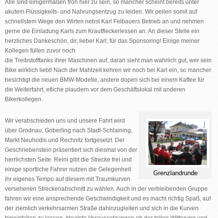
Alle sind einigermaßen froh hier zu sein, so mancher scheint bereits unter
akutem Flüssigkeits- und Nahrungsentzug zu leiden. Wir peilen somit auf
schnellstem Wege den Wirten nebst Karl Felbauers Betrieb an und nehmen
gerne die Einladung Karls zum Krautfleckerlessen an. An dieser Stelle ein
herzliches Dankeschön, dir, lieber Karl, für das Sponsoring!
Einige meiner
Kollegen füllen zuvor noch
die Treibstofftanks ihrer Maschinen auf, daran sieht man wahrlich gut, wer sein
Bike wirklich liebt! Nach der Mahlzeit kehren wir noch bei Karl ein, so mancher
besichtigt die neuen BMW-Modelle, andere dopen sich bei einem Kaffee für
die Weiterfahrt, etliche plaudern vor dem Geschäftslokal mit anderen
Bikerkollegen.
Wir verabschieden uns und unsere Fahrt wird
über G
rodnau, Goberling nach Stadt-Schlaining,
Markt Neuhodis und Rechnitz
fortgesetzt. Der
Geschriebenstein
präsentiert sich diesmal von der
herrlichsten Seite. Reini gibt die Strecke frei und
einige sportliche Fahrer nutzen die Gelegenheit
Grenzlandrunde
ihr eigenes Tempo auf diesem mit Traumkurven
versehenen Streckenabschnitt zu wählen. Auch in der verbleibenden Gruppe
fahren wir eine ansprechende Geschwindigkeit und es macht richtig Spaß, auf
der ziemlich verkehrsarmen Straße dahinzugleiten und sich in die Kurven