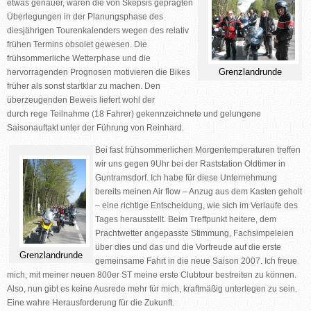
etwas genauer, wären die von Skepsis geprägten
Überlegungen in der Planungsphase des
diesjährigen Tourenkalenders wegen des relativ
frühen Termins obsolet gewesen. Die
frühsommerliche Wetterphase und die
Grenzlandrunde
hervorragenden Prognosen motivieren die Bikes
früher als sonst startklar zu machen. Den
überzeugenden Beweis liefert wohl der
durch rege Teilnahme (18 Fahrer) gekennzeichnete und gelungene
Saisonauftakt unter der Führung von Reinhard.
Bei fast frühsommerlichen Morgentemperaturen treffen
wir uns gegen 9Uhr bei der Raststation Oldtimer in
Guntramsdorf. Ich habe für diese Unternehmung
bereits meinen Air flow – Anzug aus dem Kasten geholt
– eine richtige Entscheidung, wie sich im Verlaufe des
Tages herausstellt. Beim Treffpunkt heitere, dem
Prachtwetter angepasste Stimmung, Fachsimpeleien
über dies und das und die Vorfreude auf die erste
Grenzlandrunde
gemeinsame Fahrt in die neue Saison 2007. Ich freue
mich, mit meiner neuen 800er ST meine erste Clubtour bestreiten zu können.
Also, nun gibt es keine Ausrede mehr für mich, kraftmäßig unterlegen zu sein.
Eine wahre Herausforderung für die Zukunft.