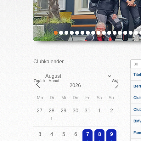
Clubkalender
Anzei
Beiträ
Monat
Titel
Zurück - Monat
Weiter - Monat
Jahr
Ber
Mo
Di
Mi
Do
Fr
Sa
So
Clu
Club
27
28
29
30
31
1
2
BMW
Einzelne Veranstaltung
Fam
3
4
5
6
7
8
9