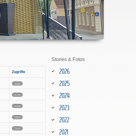
Stories
&
Fotos
2026
Zugriffe
2025
940
2024
739
2023
740
2022
909
104
2021