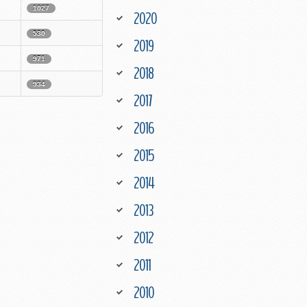
1027
2020
530
2019
971
2018
934
2017
2016
2015
2014
2013
2012
2011
2010