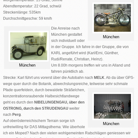
Morgentemperatur: 15 Grad, Sonne
Abendtemperatur: 22 Grad, schwül
Streckenlänge: 535km
Durchschnittgeschw: 59 km/h
Die
Anreise nach
München
gestaltet
München
sich individuell oder
in der Gruppe. Ich fahre in der Gruppe, die von
KARL angeführt wird (Karl/Erni, Günther,
Rudi/Renate, Christian, Heinz).
München
Um 8.00h morgens treffen wir uns in Alland und
fahren pünktlich ab.
Strecke:
Karl führt uns vorerst über die Autobahn nach
MELK
. Ab da über GPS-
wege quer durch die Botanik, abwechslungsreiche, teilweise sehr schmale
Pfade querfeldein, durch bewaldete Sträßelchen,
konzentrationsraubende Halbesichtlandwege
geht es durch den
NIBELUNGENGAU, über den
OSTRONG, durch den STRUDENGAU
weiter
nach
Perg
.
Auf oberösterreichischem Terrain sorge ich
München
unfreiwilling für DAS Mittagsthema: Wie überhole
ich ein Moped? Nach den vielen wohlgemeinten Ratschlägen geniessen wir