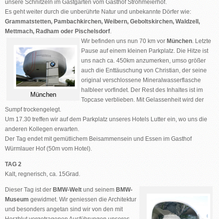
unsere Schnitzeln im Gastgarten vom Gasthof Strohmeierhof.
Es geht weiter durch die unberührte Natur und unbekannte Dörfer wie:
Grammatstetten, Pambachkirchen, Weibern, Geboltskirchen, Waldzell,
Mettmach, Radham oder Pischelsdorf
.
Wir befinden uns nun 70 km vor
München
. Letzte
Pause auf einem kleinen Parkplatz. Die Hitze ist
uns nach ca. 450km anzumerken, umso größer
auch die Enttäuschung von Christian, der seine
original verschlossene Mineralwasserflasche
halbleer vorfindet. Der Rest des Inhaltes ist im
München
Topcase verblieben. Mit Gelassenheit wird der
Sumpf trockengelegt.
Um 17.30 treffen wir auf dem Parkplatz unseres Hotels Lutter ein, wo uns die
anderen Kollegen erwarten.
Der Tag endet mit gemütlichem Beisammensein und Essen im Gasthof
Würmlauer Hof (50m vom Hotel).
TAG 2
Kalt, regnerisch, ca. 15Grad.
Dieser Tag ist der
BMW-Welt
und seinem
BMW-
Museum
gewidmet. Wir geniessen die Architektur
und besonders angetan sind wir von den mit