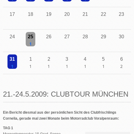
Einzelne Veranstaltung
Einzelne Veranstaltung
Einzelne Veranstaltung
Einzelne Veranstaltung
Einzelne Veranstaltung
17
18
19
20
21
22
23
24
25
26
27
28
29
30
Einzelne Veranstaltung
31
1
2
3
4
5
6
Einzelne Veranstaltung
Einzelne Veranstaltung
Einzelne Veranstaltung
Einzelne Veranstaltung
Einzelne Veranstaltung
Einzelne Veranstaltu
2 Veransta
21.-24.5.2009: CLUBTOUR MÜNCHEN
Ein Bericht diesmal aus der persönlichen Sicht des Clubfrischlings
Cornelia, gerade mal zwei Monate beim Motorradclub Voralpenraum:
TAG 1