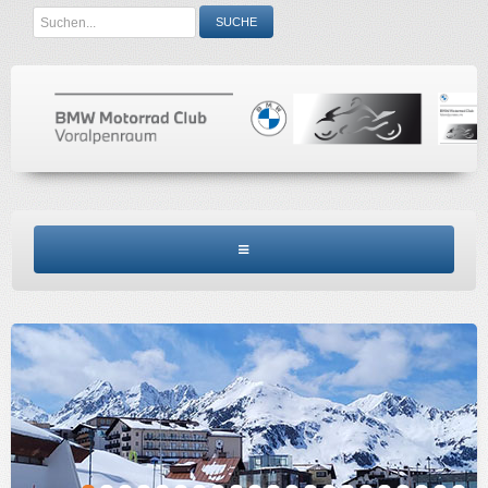
Search
SUCHE
...
BMW MCV HOME
CLUBINFO
TERMINE
ACCESSORIES
KONTAKT