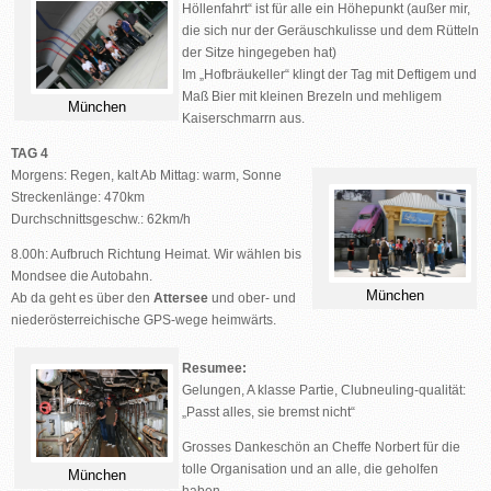
Höllenfahrt“ ist für alle ein Höhepunkt (außer mir,
die sich nur der Geräuschkulisse und dem Rütteln
der Sitze hingegeben hat)
Im „Hofbräukeller“ klingt der Tag mit Deftigem und
Maß Bier mit kleinen Brezeln und mehligem
München
Kaiserschmarrn aus.
TAG 4
Morgens: Regen, kalt Ab Mittag: warm, Sonne
Streckenlänge: 470km
Durchschnittsgeschw.: 62km/h
8.00h: Aufbruch Richtung Heimat. Wir wählen bis
Mondsee die Autobahn.
München
Ab da geht es über den
Attersee
und ober- und
niederösterreichische GPS-wege heimwärts.
Resumee:
Gelungen, A klasse Partie, Clubneuling-qualität:
„Passt alles,
sie bremst nicht“
Grosses Dankeschön an Cheffe Norbert für die
tolle Organisation und an alle, die geholfen
München