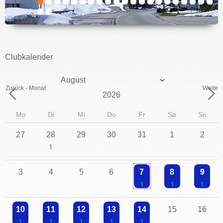
IMPRESSUM
Clubkalender
Monat
Zurück - Monat
Weiter 
Jahr
Mo
Di
Mi
Do
Fr
Sa
So
27
28
29
30
31
1
2
Einzelne Veranstaltung
3
4
5
6
7
8
9
Einzelne Veranstaltung
Einzelne Veranstaltu
Einzelne V
10
11
12
13
14
15
16