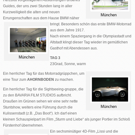
Herzblut vorgetragenen Ausführungen unseres
Guides, der uns zwei Stunden lang in aller
Kurzweiligkeit die alten und neuen
München
Errungenschaften aus dem Hause BMW
näher
bringt. Besonders schön das erste BMW-Motorrad
aus dem Jahre 1917.
Nach einem Spaziergang in die Olympiastadt und
Altstadt klingt dieser Tag wieder im gemütlichen
Gasthof mit Abendessen aus.
München
TAG 3
23Grad, Sonne, warm
Ein herrlicher Tag für das Motorradgrüppchen, um
eine
Tour zum
AHORNBODEN
zu machen.
Ein herrlicher Tag für die Sightseeing-gruppe, die
zu den BAVARIA FILM STUDIOS aufbricht.
Draußen im Grünen sehen wir eine sehr nette
München
Stuntshow, weiters eine Führung durch die
Kulissenstadt (z.B. „Das Boot“). Ich darf einen
kleinen Schauspielpart im Film „Sturm und Liebe“ als junger Portier im Schloß
Fürstenhof übernehmen.
Ein sechsminütiger 4D-Film „Lissi und die