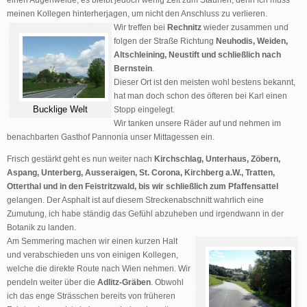
einen Augenweide, es bleibt jedoch wenig Zeit zum Staunen, denn ich muss
meinen Kollegen hinterherjagen, um nicht den Anschluss zu verlieren.
Wir treffen bei
Rechnitz
wieder zusammen und
folgen der Straße Richtung
Neuhodis, Weiden,
Altschleining, Neustift
und schließlich nach
Bernstein
.
Dieser Ort ist den meisten wohl bestens bekannt,
hat man doch schon des öfteren bei Karl einen
Bucklige Welt
Stopp eingelegt.
Wir tanken unsere Räder auf und nehmen im
benachbarten Gasthof Pannonia unser Mittagessen ein.
Frisch gestärkt geht es nun weiter nach
Kirchschlag, Unterhaus, Zöbern,
Aspang, Unterberg, Ausseraigen, St. Corona, Kirchberg a.W., Tratten,
Otterthal
und in den
Feistritzwald
, bis wir schließlich zum
Pfaffensattel
gelangen. Der Asphalt ist auf diesem Streckenabschnitt wahrlich eine
Zumutung, ich habe ständig das Gefühl abzuheben und irgendwann in der
Botanik zu landen.
Am
Semmering
machen wir einen kurzen Halt
und verabschieden uns von einigen Kollegen,
welche die direkte Route nach Wien nehmen. Wir
pendeln weiter über die
Adlitz-Gräben
. Obwohl
ich das enge Strässchen bereits von früheren