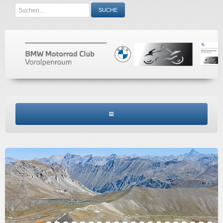
Search
SUCHE
...
BMW MCV HOME
CLUBINFO
TERMINE
ACCESSORIES
KONTAKT