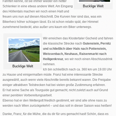
Fahrten kenne, ist sie immer wieder ein netter
Bucklige Welt
Schlenker in eine etwas andere Welt. Am Eingang
des
Höllentals
machen wir noch einen Halt und
freuen uns nun auf diesen Abschnitt. Die Kurven hier sind das, was ein
Bikerherz höher schlagen lässt. Es ist schon relativ spät, der Himmel
zunehmend bedeckt, also außer uns kaum ein Biker unterwegs.
Wir erreichen das
Klostertaler Gscheid
und fahren
die klassische Strecke nach
Gutenstein, Pernitz
und schließlich über
Hals
nach
Pottenstein,
Weissenbach, Neuhaus, Raisenmarkt nach
Heiligenkreuz
, wo wir noch einen Abschlussdrink
nehmen.
Bucklige Welt
Ich bin schließlich nach ca. 360 km um 19.00 Uhr
zu Hause und einigermaßen müde. Franz hat eine interessante Strecke
ausgewählt, auch wenn viele Abschnitte bereits bekannt waren. Die Freigabe
einiger attraktiven Teilstrecken hat bei vielen große Zustimmung erfahren.
Er hat seine Sache als Tourguide gut gemacht, nicht zuletzt auch auf Grund
einer peniblen Vorbereitungsarbeit.
Ebenso hat er den Wettergott friedlich gestimmt, wir sind alle ohne nass zu
werden nach Wien zurückgekehrt – und das soll in dieser Saison was heißen!
Danke, Franz, für die Mühe, die du dir für uns gemacht hast!
Schön, dass es