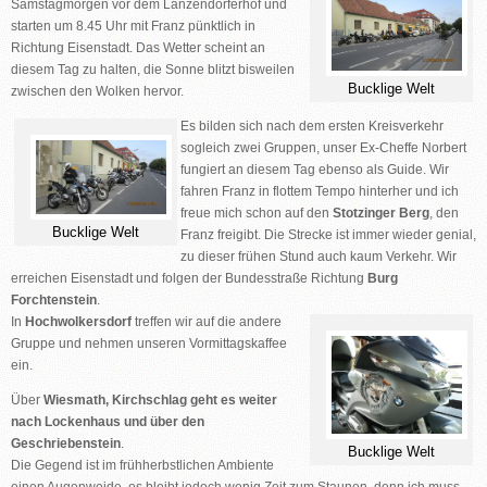
Samstagmorgen vor dem Lanzendorferhof und
starten um 8.45 Uhr mit Franz pünktlich in
Richtung Eisenstadt. Das Wetter scheint an
diesem Tag zu halten, die Sonne blitzt bisweilen
Bucklige Welt
zwischen den Wolken hervor.
Es bilden sich nach dem ersten Kreisverkehr
sogleich zwei Gruppen, unser Ex-Cheffe Norbert
fungiert an diesem Tag ebenso als Guide. Wir
fahren Franz in flottem Tempo hinterher und ich
freue mich schon auf den
Stotzinger Berg
, den
Bucklige Welt
Franz freigibt. Die Strecke ist immer wieder genial,
zu dieser frühen Stund auch kaum Verkehr. Wir
erreichen
Eisenstadt
und folgen der Bundesstraße Richtung
Burg
Forchtenstein
.
In
Hochwolkersdorf
treffen wir auf die andere
Gruppe und nehmen unseren Vormittagskaffee
ein.
Über
Wiesmath, Kirchschlag
geht es weiter
nach
Lockenhaus
und über den
Geschriebenstein
.
Bucklige Welt
Die Gegend ist im frühherbstlichen Ambiente