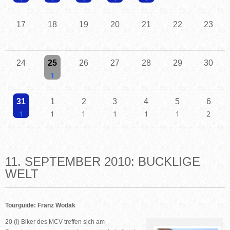
Einzelne Veranstaltung
Einzelne Veranstaltung
Einzelne Veranstaltung
Einzelne Veranstaltung
Einzelne Veranstaltung
17
18
19
20
21
22
23
24
25
26
27
28
29
30
Einzelne Veranstaltung
31
1
2
3
4
5
6
Einzelne Veranstaltung
Einzelne Veranstaltung
Einzelne Veranstaltung
Einzelne Veranstaltung
Einzelne Veranstaltung
Einzelne Veranstaltu
2 Veransta
11. SEPTEMBER 2010: BUCKLIGE
WELT
Tourguide: Franz Wodak
20 (!) Biker
des MCV treffen sich am