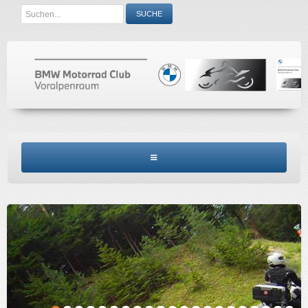
Search
SUCHE
...
BMW MCV HOME
CLUBINFO
TERMINE
ACCESSORIES
KONTAKT