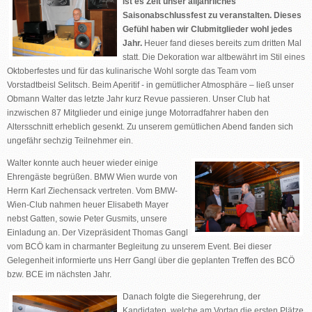
ist es Zeit unser alljährliches
Saisonabschlussfest zu veranstalten. Dieses
Gefühl haben wir Clubmitglieder wohl jedes
Jahr.
Heuer fand dieses bereits zum dritten Mal
statt. Die Dekoration war altbewährt im Stil eines
Oktoberfestes und für das kulinarische Wohl sorgte das Team vom
Vorstadtbeisl Selitsch. Beim Aperitif - in gemütlicher Atmosphäre – ließ unser
Obmann Walter das letzte Jahr kurz Revue passieren. Unser Club hat
inzwischen 87 Mitglieder und einige junge Motorradfahrer haben den
Altersschnitt erheblich gesenkt. Zu unserem gemütlichen Abend fanden sich
ungefähr sechzig Teilnehmer ein.
Walter konnte auch heuer wieder einige
Ehrengäste begrüßen. BMW Wien wurde von
Herrn Karl Ziechensack vertreten. Vom BMW-
Wien-Club nahmen heuer Elisabeth Mayer
nebst Gatten, sowie Peter Gusmits, unsere
Einladung an. Der Vizepräsident Thomas Gangl
vom BCÖ kam in charmanter Begleitung zu unserem Event. Bei dieser
Gelegenheit informierte uns Herr Gangl über die geplanten Treffen des BCÖ
bzw. BCE im nächsten Jahr.
Danach folgte die Siegerehrung, der
Kandidaten, welche am Vortag die ersten Plätze