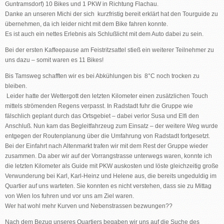
Guntramsdorf) 10 Bikes und 1 PKW in Richtung Flachau.
Danke an unseren Michi der sich kurzfristig bereit erklärt hat den Tourguide zu
übernehmen, da ich leider nicht mit dem Bike fahren konnte.
Es ist auch ein nettes Erlebnis als Schlußlicht mit dem Auto dabei zu sein.
Bei der ersten Kaffeepause am Feistritzsattel stieß ein weiterer Teilnehmer zu
uns dazu – somit waren es 11 Bikes!
Bis Tamsweg schafften wir es bei Abkühlungen bis 8°C noch trocken zu
bleiben.
Leider hatte der Wettergott den letzten Kilometer einen zusätzlichen Touch
mittels strömenden Regens verpasst. In Radstadt fuhr die Gruppe wie
fälschlich geplant durch das Ortsgebiet – dabei verlor Susa und Elfi den
Anschluß. Nun kam das Begleitfahrzeug zum Einsatz – der weitere Weg wurde
entgegen der Routenplanung über die Umfahrung von Radstadt fortgesetzt.
Bei der Einfahrt nach Altenmarkt trafen wir mit dem Rest der Gruppe wieder
zusammen. Da aber wir auf der Vorrangstrasse unterwegs waren, konnte ich
die letzten Kilometer als Guide mit PKW auskosten und löste gleichzeitig große
Verwunderung bei Karl, Karl-Heinz und Helene aus, die bereits ungeduldig im
Quartier auf uns warteten. Sie konnten es nicht verstehen, dass sie zu Mittag
von Wien los fuhren und vor uns am Ziel waren.
Wer hat wohl mehr Kurven und Nebenstrassen bezwungen??
Nach dem Bezug unseres Quartiers begaben wir uns auf die Suche des