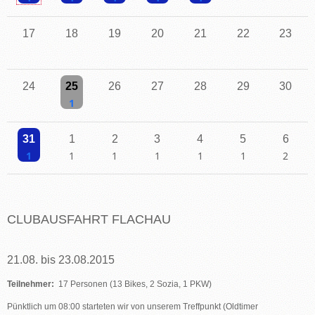
Einzelne Veranstaltung
Einzelne Veranstaltung
Einzelne Veranstaltung
Einzelne Veranstaltung
Einzelne Veranstaltung
17
18
19
20
21
22
23
24
25
26
27
28
29
30
Einzelne Veranstaltung
31
1
2
3
4
5
6
Einzelne Veranstaltung
Einzelne Veranstaltung
Einzelne Veranstaltung
Einzelne Veranstaltung
Einzelne Veranstaltung
Einzelne Veranstaltu
2 Veransta
CLUBAUSFAHRT FLACHAU
21.08. bis 23.08.2015
Teilnehmer:
17 Personen (13 Bikes, 2 Sozia, 1 PKW)
Pünktlich um 08:00 starteten wir von unserem Treffpunkt (Oldtimer