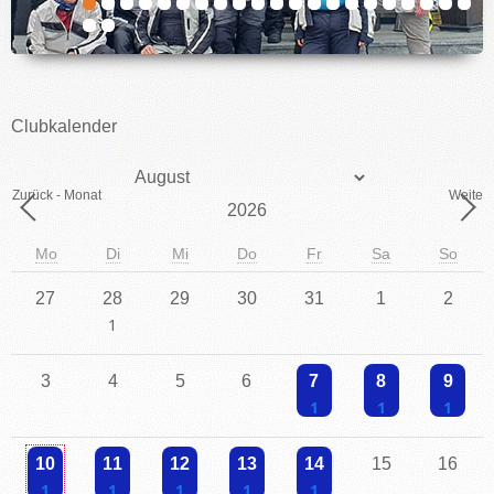
IMPRESSUM
Clubkalender
Monat
Zurück - Monat
Weiter 
Jahr
Mo
Di
Mi
Do
Fr
Sa
So
27
28
29
30
31
1
2
Einzelne Veranstaltung
3
4
5
6
7
8
9
Einzelne Veranstaltung
Einzelne Veranstaltu
Einzelne V
10
11
12
13
14
15
16