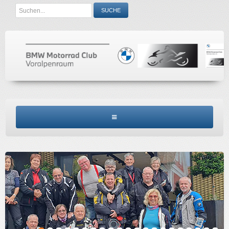
Search
SUCHE
...
BMW MCV HOME
CLUBINFO
TERMINE
ACCESSORIES
KONTAKT