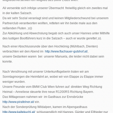
Mitgliederversenken ein Mitglied des BMW Clubs Wien.
Ali versenkte sich infolge unserer Übermacht freiwillig gleich ein zweites mal
in der kalten Salzach.
Da wir sehr Sozial veranlagt sind und keinen Mitgliederschwund bei unserem
Partnerclub verantworten wollten, retteten wir ihn beide male aus den
reißenden Fluten. ;o))
Zur Abkühlung und Abwechslung begab sich auch unser Hannes unter Mithilfe
des lustigen Bootführers kurz in die Salzach – auch er wurde gerettet ;o).
Nach einer Abschlussrunde über den Hochkönig (Mühlbach, Dienten)
verbrachten wir den Abend im
http://www.flachauer-gutshof.at/
,
unsere Gedanken waren bei unserer Manuela, die leider nicht dabei sein
konnte.
Nach Versöhnung mit unserer Unterkunftsgeberin traten wir am
Sonntagmorgen die Heimfahrt an, wobei wir von Etappe zu Etappe immer
weniger wurden.
Unsere Freunde vom BMW Club Wien fuhren auf direkten Weg Richtung
Heimat – Anneliese steuerte ihre neue R1200RS Richtung Bayern.
Das Mittagessen nahmen wir im Gasthaus zur Ennsbrücke
http://www.pirafelner.at/
ein.
Nach der Sonderprüfung Wildalpen, kamen im Alpengasthaus
http://www.kaltekuchl.at/
schlussendlich mit Hannes, Günter und Elfrieder nur