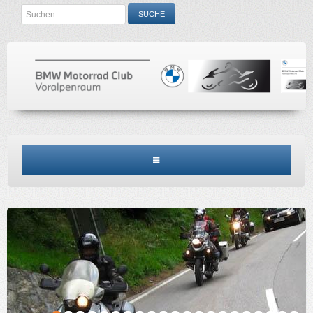
Search
SUCHE
...
BMW MCV HOME
CLUBINFO
TERMINE
ACCESSORIES
KONTAKT