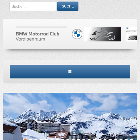
Search
SUCHE
...
BMW MCV HOME
CLUBINFO
TERMINE
ACCESSORIES
KONTAKT