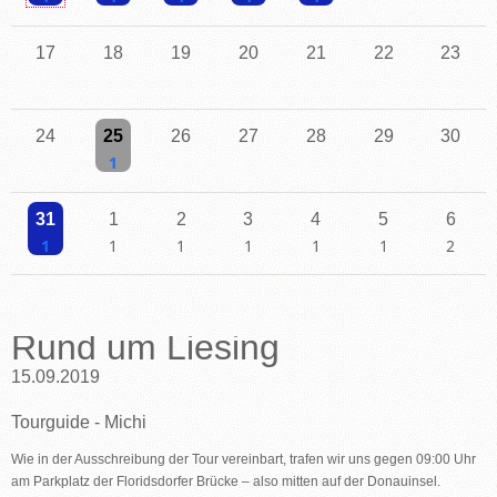
Einzelne Veranstaltung
Einzelne Veranstaltung
Einzelne Veranstaltung
Einzelne Veranstaltung
Einzelne Veranstaltung
17
18
19
20
21
22
23
24
25
26
27
28
29
30
Einzelne Veranstaltung
31
1
2
3
4
5
6
Einzelne Veranstaltung
Einzelne Veranstaltung
Einzelne Veranstaltung
Einzelne Veranstaltung
Einzelne Veranstaltung
Einzelne Veranstaltu
2 Veransta
Rund um Liesing
15.09.2019
Tourguide - Michi
Wie in der Ausschreibung der Tour vereinbart, trafen wir uns gegen 09:00 Uhr
am Parkplatz der Floridsdorfer Brücke – also mitten auf der Donauinsel.