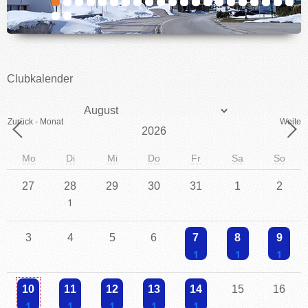
IMPRESSUM
Clubkalender
Monat
Zurück - Monat
Weiter 
Jahr
Mo
Di
Mi
Do
Fr
Sa
So
27
28
29
30
31
1
2
Einzelne Veranstaltung
3
4
5
6
7
8
9
Einzelne Veranstaltung
Einzelne Veranstaltu
Einzelne V
10
11
12
13
14
15
16