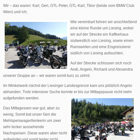
Wir – das waren: Karl, Geri, GTL-Peter, GTL-Karl, Tibor (beide vom BMW Club
Wien) und ich;
Wie vereinbart fuhren wir anschließend
eine kleine Runde um Liesing, wobei
wir auf der Strecke ein Kaffeehaus
südwestlich von Liesing, sowie einen
Ramswirten und eine Eisgreisslerei
südlich von Liesing aufsuchten.
Auf der Strecke schlossen sich noch
Andi, Angelo, Richard und Alexandra
unserer Gruppe an – wir waren somit kurz zu zehnt.
Im Winkelwerk nächst der Liesinger Landesgrenze kam uns plötzlich Angelo
abhanden. Trotz intensiver Suche konnte er bis zur Mittagspause nicht mehr
aufgefunden werden.
Das Mittagessen war gut, aber zu
wenig. Somit bat unser Geri die
Mehlspeiswagerllenkerin um zwei
sehr lecker aussehende
Nachspeisen. Diese waren aber nicht
aufgelistet und somit leider nicht