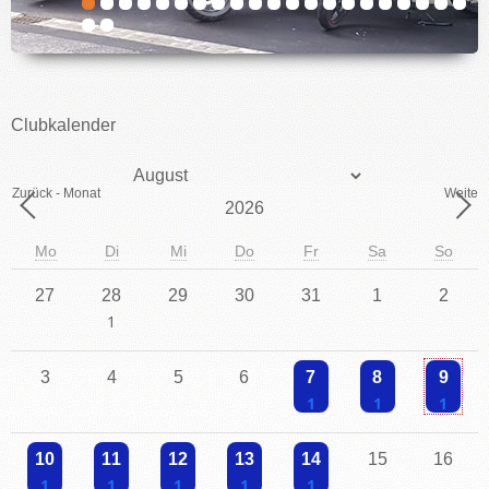
IMPRESSUM
Clubkalender
Monat
Zurück - Monat
Weiter 
Jahr
Mo
Di
Mi
Do
Fr
Sa
So
27
28
29
30
31
1
2
Einzelne Veranstaltung
3
4
5
6
7
8
9
Einzelne Veranstaltung
Einzelne Veranstaltu
Einzelne V
10
11
12
13
14
15
16