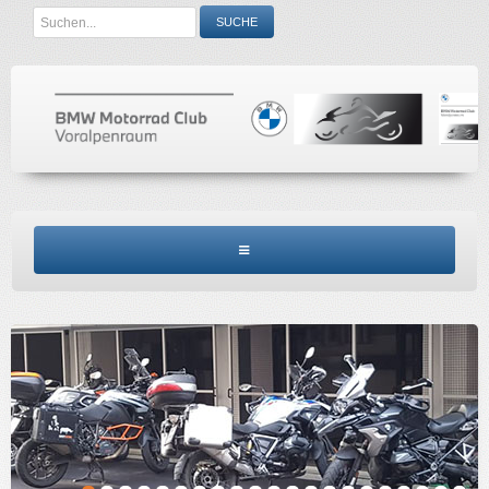
Search
SUCHE
...
BMW MCV HOME
CLUBINFO
TERMINE
ACCESSORIES
KONTAKT