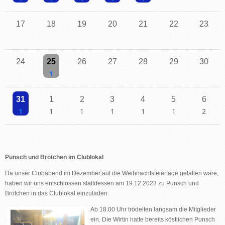
Einzelne Veranstaltung
Einzelne Veranstaltung
Einzelne Veranstaltung
Einzelne Veranstaltung
Einzelne Veranstaltung
17
18
19
20
21
22
23
24
25
26
27
28
29
30
Einzelne Veranstaltung
31
1
2
3
4
5
6
Einzelne Veranstaltung
Einzelne Veranstaltung
Einzelne Veranstaltung
Einzelne Veranstaltung
Einzelne Veranstaltung
Einzelne Veranstaltu
2 Veransta
Punsch und Brötchen im Clublokal
Da unser Clubabend im Dezember auf die Weihnachtsfeiertage gefallen wäre,
haben wir uns entschlossen stattdessen am 19.12.2023 zu Punsch und
Brötchen in das Clublokal einzuladen.
Ab 18.00 Uhr trödelten langsam die Mitglieder
ein. Die Wirtin hatte bereits köstlichen Punsch