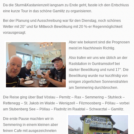
Da die Sturm&Kastanienzeit langsam zu Ende geht, fasste ich den Entschluss
eine kurze Tour in das schöne Gamlitz zu organisieren.
Bei der Planung und Ausschreibung war für den Dienstag, noch schönes
Wetter mit 20° und für Mittwoch Bewölkung mit 20 %-er Regenmöglichkeit
vorausgesagt.
Aber wie bekannt sind die Prognosen
meist im Nachhinein Richtig.
Also trafen wir uns wie üblich an der
Raststation in Guntramsdorf bei
starker Bewölkung und rund 17°. Die
Bewölkung wurde nur kurzfristig von
einigen zögerlichen Sonnenstrahlen
am Semmering durchbrochen.
Die Reise ging über Bad Vöslau – Pernitz – Rax – Semmering – Stuhleck –
Rettenegg – St. Jakob im Walde – Wenigzell – Filzmoosberg – Pöllau – vorbei
am Stubenberg See – Pöllau – Fladnitz im Raabtal – Schwarztal – Gamlitz.
Die erste Pause machten wir in
Semmering in einem kleinen aber
feinen Cafe mit ausgezeichneten