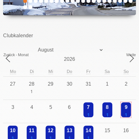
IMPRESSUM
Clubkalender
Monat
Zurück - Monat
Weiter 
Jahr
Mo
Di
Mi
Do
Fr
Sa
So
27
28
29
30
31
1
2
Einzelne Veranstaltung
3
4
5
6
7
8
9
Einzelne Veranstaltung
Einzelne Veranstaltu
Einzelne V
10
11
12
13
14
15
16