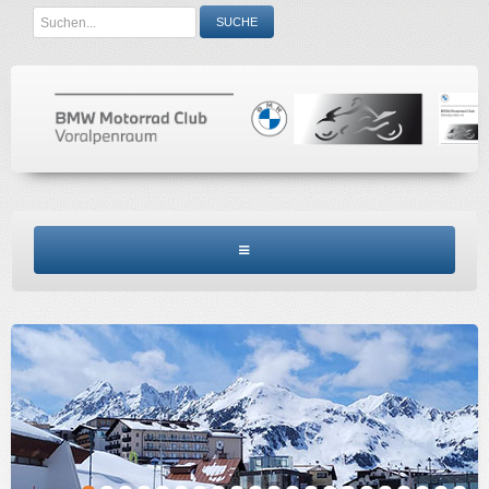
Search
SUCHE
...
BMW MCV HOME
CLUBINFO
TERMINE
ACCESSORIES
KONTAKT