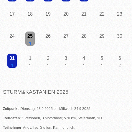
Einzelne Veranstaltung
Einzelne Veranstaltung
Einzelne Veranstaltung
Einzelne Veranstaltung
Einzelne Veranstaltung
17
18
19
20
21
22
23
24
25
26
27
28
29
30
Einzelne Veranstaltung
31
1
2
3
4
5
6
Einzelne Veranstaltung
Einzelne Veranstaltung
Einzelne Veranstaltung
Einzelne Veranstaltung
Einzelne Veranstaltung
Einzelne Veranstaltu
2 Veransta
STURM&KASTANIEN 2025
Zeitpunkt
: Dienstag, 23.9.2025 bis Mittwoch 24.9.2025
Tourdaten
: 5 Personen, 3 Motorräder, 570 km, Steiermark, NÖ.
Teilnehmer
: Andy, Ilse, Steffen, Karin und ich.