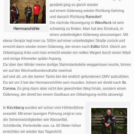
gestärkt ging es gleich wieder
auf einem Güterweg wieder Richtung Gehring
und danach Richtung
Ransdorf
.
Die nächste Abzweigung in
Wiesfleck
ist sehr
Herrmanshöhle
schwierig zu finden. Man hat den Eindruck, in
einen unbefestigten Güterweg abzuzweigen. Mit
etwas Gespür legt man ca. 500m auf einer unbefestigten Straße zurück und
erreicht dann wieder einen Güterweg, der einen nach
Edlitz
führt. Gleich am
Ortseingang links und man erreicht wieder ein nettes Wegerl durch einen Wald
und einige Kilometer später Aspang.
Da über den Winter meine dortige Stammtankstelle weggerissen wurde, fuhren
wir auf der Wechselbundesstraße zweimal
auf und ab, um die leeren Tanks bei der endlich gefundenen OMV aufzufüllen.
Da wir um 3 bei der Hermannshöhle sein mussten, fuhren wir direkt nach
St.
Corona
. Es ging dann aber nicht den gewohnten Weg hinab, sondern einen
Güterweg, der direkt bei einem Gasthaus am Ortseingang rechts abzweigt.
In
Kirchberg
wurden wir schon vom Höhlenführer
erwartet. Mit einer launigen Führung zeigt er uns
die Sehenswürdigkeiten wie Wasserfall,
Schildkröte, Perlenkette usw. ca. 80 Meter höher
erreichten wir wieder das Tageslicht.