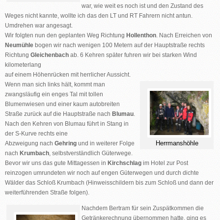
war, wie weit es noch ist und den Zustand des
Weges nicht kannte, wollte ich das den LT und RT Fahrern nicht antun.
Umdrehen war angesagt.
Wir folgten nun den geplanten Weg Richtung
Hollenthon
. Nach Erreichen von
Neumühle
bogen wir nach wenigen 100 Metern auf der Hauptstraße rechts
Richtung
Gleichenbach
ab. 6 Kehren später fuhren wir bei starken Wind
kilometerlang
auf einem Höhenrücken mit herrlicher Aussicht.
Wenn man sich links hält, kommt man
zwangsläufig ein enges Tal mit tollen
Blumenwiesen und einer kaum autobreiten
Straße zurück auf die Hauptstraße nach
Blumau
.
Nach den Kehren von Blumau führt in Stang in
der S-Kurve rechts eine
Herrmanshöhle
Abzweigung nach
G
ehring
und in weiterer Folge
nach
Krumbach
, selbstverständlich Güterwege.
Bevor wir uns das gute Mittagessen in
Kirchschlag
im Hotel zur Post
reinzogen umrundeten wir noch auf engen Güterwegen und durch dichte
Wälder das Schloß Krumbach (Hinweisschildern bis zum Schloß und dann der
weiterführenden Straße folgen).
Nachdem Bertram für sein Zuspätkommen die
Getränkerechnung übernommen hatte, ging es