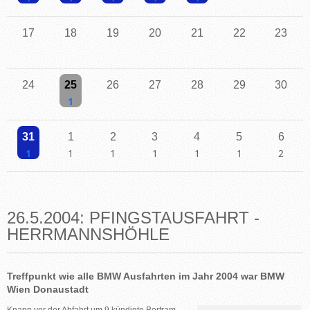
Einzelne Veranstaltung
Einzelne Veranstaltung
Einzelne Veranstaltung
Einzelne Veranstaltung
Einzelne Veranstaltung
17
18
19
20
21
22
23
24
25
26
27
28
29
30
Einzelne Veranstaltung
31
1
2
3
4
5
6
Einzelne Veranstaltung
Einzelne Veranstaltung
Einzelne Veranstaltung
Einzelne Veranstaltung
Einzelne Veranstaltung
Einzelne Veranstaltu
2 Veransta
26.5.2004: PFINGSTAUSFAHRT -
HERRMANNSHÖHLE
Treffpunkt wie alle BMW Ausfahrten im Jahr 2004 war BMW
Wien Donaustadt