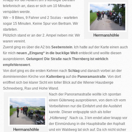
Knapp vor der Abfahrt um 9 kündigte Bertram
telefonisch an, dass er sich um 10 Minuten
verspäten werde.
Wir – 9 Bikes, 9 Fahrer und 2 Sozias - warteten
sogar 15 Minuten. Keine Spur von Bertram. Wir
starteten.
Herrmanshöhle
Plötzlich stand er an der 2. Ampel neben mir. Wir
waren vereint.
Zuerst ging es über die A2 bis
Seebenstein
. Ich hatte auf der Karte einen auch
für mich
neuen „Eingang“ in die bucklige Welt
entdeckt und wollte diesen
ausprobieren.
Gelungen! Die Straße nach Thernberg ist wirklich
empfehlenswert
.
Von dort ging es die ersten Kehren nach
Schlag
und danach vorbei an der
dominierenden Kirche von
Kaltenberg
auf die
Panoramastraße
. Von dort
eröffnet sich bei klarer Sicht ein toller Blick auf die Wiener Hausberge
Schneeberg, Rax und Hohe Wand.
Nach der Panoramastraße wollte ich spontan
einen Güterweg ausprobieren, von dem ich vom
Vorbeifahren nur die Einfahrt und die Ausfahrt
kannte. Dieser entpuppte sich als toller
„Hütterweg“. Nach ca. 3 km endet aber knapp vor
der Einmündung in die Hauptstraße der Asphalt
Herrmanshöhle
und ein Waldweg tat sich auf. Da ich nicht sicher