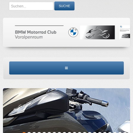
Search
SUCHE
...
BMW MCV HOME
CLUBINFO
TERMINE
ACCESSORIES
KONTAKT