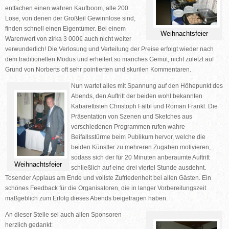
entfachen einen wahren Kaufboom, alle 200
Lose, von denen der Großteil Gewinnlose sind,
finden schnell einen Eigentümer. Bei einem
Weihnachtsfeier
Warenwert von zirka 3 000€ auch nicht weiter
verwunderlich! Die Verlosung und Verteilung der Preise erfolgt wieder nach
dem traditionellen Modus und erheitert so manches Gemüt, nicht zuletzt auf
Grund von Norberts oft sehr pointierten und skurilen Kommentaren.
Nun wartet alles mit Spannung auf den
Höhepunkt des
Abend
s, den Auftritt der beiden wohl bekannten
Kabarettisten
Christoph Fälbl und Roman Frank
l
. Die
Präsentation von Szenen und Sketches aus
verschiedenen Programmen rufen wahre
Beifallsstürme beim Publikum hervor, welche die
beiden Künstler zu mehreren Zugaben motivieren,
sodass sich der für 20 Minuten anberaumte Auftritt
Weihnachtsfeier
schließlich auf eine drei viertel Stunde ausdehnt.
Tosender Applaus am Ende und vollste Zufriedenheit bei allen Gästen. Ein
schönes Feedback für die Organisatoren, die in langer Vorbereitungszeit
maßgeblich zum Erfolg dieses Abends beigetragen haben.
An dieser Stelle sei auch allen
Sponsoren
herzlich gedankt: