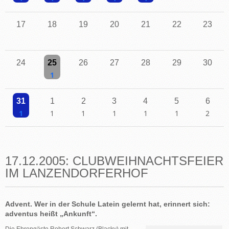
Einzelne Veranstaltung
Einzelne Veranstaltung
Einzelne Veranstaltung
Einzelne Veranstaltung
Einzelne Veranstaltung
17
18
19
20
21
22
23
24
25
26
27
28
29
30
Einzelne Veranstaltung
31
1
2
3
4
5
6
Einzelne Veranstaltung
Einzelne Veranstaltung
Einzelne Veranstaltung
Einzelne Veranstaltung
Einzelne Veranstaltung
Einzelne Veranstaltu
2 Veransta
17.12.2005: CLUBWEIHNACHTSFEIER
IM LANZENDORFERHOF
Advent.
Wer in der Schule Latein gelernt hat, erinnert sich:
adventus heißt „Ankunft“.