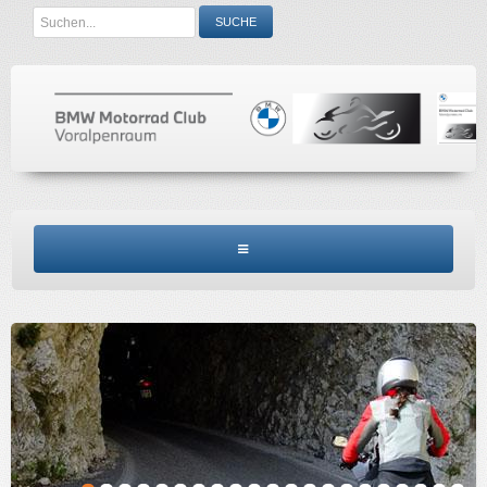
Search
SUCHE
...
BMW MCV HOME
CLUBINFO
TERMINE
ACCESSORIES
KONTAKT