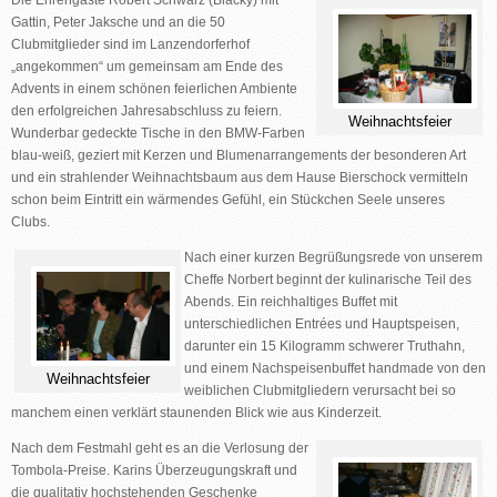
Die Ehrengäste
Robert Schwarz (Blacky) mit
Gattin, Peter Jaksche
und an die 50
Clubmitglieder sind im Lanzendorferhof
„angekommen“ um gemeinsam am Ende des
Advents in einem schönen feierlichen Ambiente
den erfolgreichen Jahresabschluss zu feiern.
Weihnachtsfeier
Wunderbar gedeckte Tische in den BMW-Farben
blau-weiß, geziert mit Kerzen und Blumenarrangements der besonderen Art
und ein strahlender Weihnachtsbaum aus dem Hause Bierschock vermitteln
schon beim Eintritt ein wärmendes Gefühl, ein Stückchen Seele unseres
Clubs.
Nach einer kurzen Begrüßungsrede von unserem
Cheffe Norbert beginnt der kulinarische Teil des
Abends. Ein reichhaltiges
Buffet
mit
unterschiedlichen Entrées und Hauptspeisen,
darunter ein
15 Kilogramm schwerer Truthahn
,
und einem Nachspeisenbuffet handmade von den
Weihnachtsfeier
weiblichen Clubmitgliedern verursacht bei so
manchem einen verklärt staunenden Blick wie aus Kinderzeit.
Nach dem Festmahl geht es an die Verlosung der
Tombola
-Preise. Karins Überzeugungskraft und
die qualitativ hochstehenden Geschenke