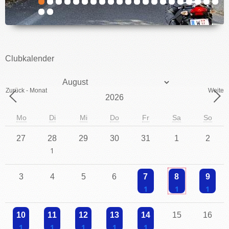
IMPRESSUM
Clubkalender
Monat
Zurück - Monat
Weiter 
Jahr
Mo
Di
Mi
Do
Fr
Sa
So
27
28
29
30
31
1
2
Einzelne Veranstaltung
3
4
5
6
7
8
9
Einzelne Veranstaltung
Einzelne Veranstaltu
Einzelne V
10
11
12
13
14
15
16