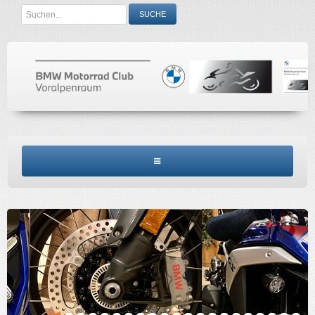
Search
SUCHE
...
BMW MCV HOME
CLUBINFO
TERMINE
ACCESSORIES
KONTAKT