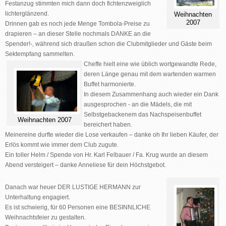
Festanzug stimmten mich dann doch fichtenzweiglich
lichterglänzend.
Weihnachten
2007
Drinnen gab es noch jede Menge Tombola-Preise zu
drapieren – an dieser Stelle nochmals DANKE an die
Spender!-, während sich draußen schon die Clubmitglieder und Gäste beim
Sektempfang sammelten.
Cheffe hielt eine wie üblich wortgewandte Rede,
deren Länge genau mit dem wartenden warmen
Buffet harmonierte.
In diesem Zusammenhang auch wieder ein Dank
ausgesprochen - an die Mädels, die mit
Selbstgebackenem das Nachspeisenbuffet
Weihnachten 2007
bereichert haben.
Meinereine durfte wieder die Lose verkaufen – danke oh Ihr lieben Käufer, der
Erlös kommt wie immer dem Club zugute.
Ein
toller Helm / Spende von Hr. Kar
l Felbauer / Fa. Krug
wurde an diesem
Abend versteigert – danke Anneliese für dein Höchstgebot.
Danach war heuer
DER LUSTIGE HERMANN
zur
Unterhaltung engagiert.
Es ist schwierig, für 60 Personen eine BESINNLICHE
Weihnachtsfeier zu gestalten.