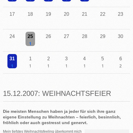
Einzelne Veranstaltung
Einzelne Veranstaltung
Einzelne Veranstaltung
Einzelne Veranstaltung
Einzelne Veranstaltung
17
18
19
20
21
22
23
24
25
26
27
28
29
30
Einzelne Veranstaltung
31
1
2
3
4
5
6
Einzelne Veranstaltung
Einzelne Veranstaltung
Einzelne Veranstaltung
Einzelne Veranstaltung
Einzelne Veranstaltung
Einzelne Veranstaltu
2 Veransta
15.12.2007: WEIHNACHTSFEIER
Die meisten Menschen haben ja jeder für sich ihre ganz
eigene Einstellung zu Weihnachten – feierlich, besinnlich,
fröhlich oder auch gestresst und genervt.
Mein tiefstes Weihnachtsfeeling überkommt mich