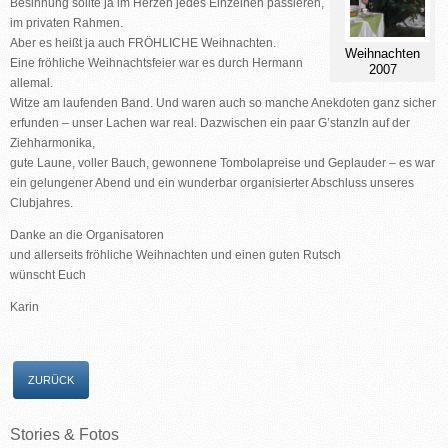
Besinnung sollte ja im Herzen jedes Einzelnen passieren,
im privaten Rahmen.
Aber es heißt ja auch FRÖHLICHE Weihnachten.
Weihnachten
Eine fröhliche Weihnachtsfeier war es durch Hermann
2007
allemal.
Witze am laufenden Band. Und waren auch so manche Anekdoten ganz sicher
erfunden – unser Lachen war real. Dazwischen ein paar G’stanzln auf der
Ziehharmonika,
gute Laune, voller Bauch, gewonnene Tombolapreise und Geplauder – es war
ein gelungener Abend und ein wunderbar organisierter Abschluss unseres
Clubjahres.
Danke an die Organisatoren
und allerseits fröhliche Weihnachten und einen guten Rutsch
wünscht Euch
Karin
ZURÜCK
Stories
&
Fotos