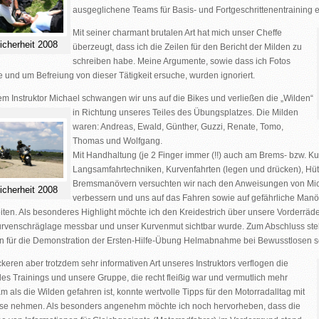
ausgeglichene Teams für Basis- und Fortgeschrittenentraining 
Mit seiner charmant brutalen Art hat mich unser Cheffe
icherheit 2008
überzeugt, dass ich die Zeilen für den Bericht der Milden zu
schreiben habe. Meine Argumente, sowie dass ich Fotos
e und um Befreiung von dieser Tätigkeit ersuche, wurden ignoriert.
em Instruktor Michael schwangen wir uns auf die Bikes und verließen die „Wilden“
in Richtung unseres Teiles des
Übungsplatzes. Die Milden
waren: Andreas, Ewald, Günther, Guzzi, Renate, Tomo,
Thomas und Wolfgang.
Mit Handhaltung (je 2 Finger immer (!!) auch am Brems- bzw. K
Langsamfahrtechniken, Kurvenfahrten (legen und drücken), Hüt
Bremsmanövern versuchten wir nach den Anweisungen von Mic
icherheit 2008
verbessern und uns auf das Fahren sowie auf gefährliche Manöv
iten. Als besonderes Highlight möchte ich den Kreidestrich über unsere Vorderrä
rvenschräglage messbar und unser Kurvenmut sichtbar wurde. Zum Abschluss stell
n für die Demonstration der Ersten-Hilfe-Übung Helmabnahme bei Bewusstlosen se
ckeren aber trotzdem sehr informativen Art unseres Instruktors verflogen die
es Trainings und unsere Gruppe, die recht fleißig war und vermutlich mehr
 als die Wilden gefahren ist, konnte wertvolle Tipps für den Motorradalltag mit
se nehmen. Als besonders angenehm möchte ich noch hervorheben, dass die