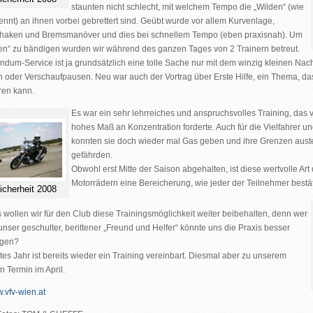
staunten nicht schlecht, mit welchem Tempo die „Wilden“ (wie
ennt) an ihnen vorbei gebrettert sind. Geübt wurde vor allem Kurvenlage,
haken und Bremsmanöver und dies bei schnellem Tempo (eben praxisnah). Um
en“ zu bändigen wurden wir während des ganzen Tages von 2 Trainern betreut.
ndum-Service ist ja grundsätzlich eine tolle Sache nur mit dem winzig kleinen Nach
n oder Verschaufpausen. Neu war auch der Vortrag über Erste Hilfe, ein Thema, das 
ren kann.
Es war ein sehr lehrreiches und anspruchsvolles Training, das
hohes Maß an Konzentration forderte. Auch für die Vielfahrer u
konnten sie doch wieder mal Gas geben und ihre Grenzen auste
gefährden.
Obwohl erst Mitte der Saison abgehalten, ist diese wertvolle Art
Motorrädern eine Bereicherung, wie jeder der Teilnehmer bestät
icherheit 2008
s wollen wir für den Club diese Trainingsmöglichkeit weiter beibehalten, denn wer
unser geschulter, berittener „Freund und Helfer“ könnte uns die Praxis besser
ngen?
tes Jahr ist bereits wieder ein Training vereinbart. Diesmal aber zu unserem
 Termin im April.
.vfv-wien.at