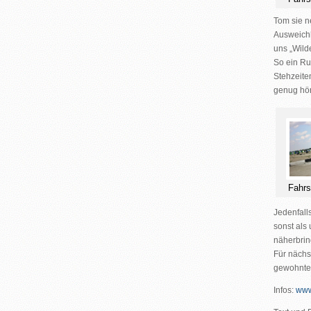
Tom sie n
Ausweich
uns „Wild
So ein Ru
Stehzeite
genug hö
Fahrs
Jedenfall
sonst als 
näherbri
Für nächs
gewohnten
Infos:
www