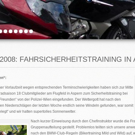
.2008: FAHRSICHERHEITSTRAINING IN
en“:
er Vorlaufzeit wegen entsprechenden Terminschwierigkeiten haben sich zur Mitte
radsaison 18 Clubmitglieder am Flugfeld in Aspern zum Sicherheitstraining bei
Freunden“ von der Polizei-Wien eingefunden. Der Wettergott hat nach den
en Niederschlägen der letzten Woche endlich seine Windeln gefunden, war somit
elegt“ und wir hatten supertolles Sonnenwetter.
Nach kurzer Einweisung durch den Chefinstruktor wurde die Fra
Gruppenaufteilung gestellt. Problemlos teilten sich unsere an
nach den BMW-Club-Regeln (
B
ikertraining
M
ild und
W
ild) auf,