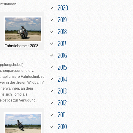
entstanden.
2020
2019
2018
2017
Fahrsicherheit 2008
2016
upplungshebel),
2015
chenparcour und div.
hael unsere Fahrtechnik zu
2014
er in der „freien Wildbahn“
der erwähnen, an dem
2013
te sich Tomo als
lbstlos zur Verfügung.
2012
2011
2010