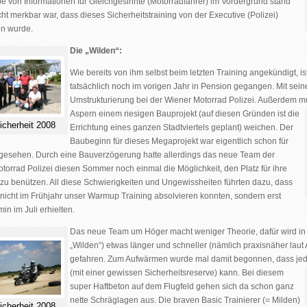
e von Informationen für Gleichgesinnte (Motorradfahrer) im Vordergrund stand
cht merkbar war, dass dieses Sicherheitstraining von der Executive (Polizei)
n wurde.
Die „Wilden“:
Wie bereits von ihm selbst beim letzten Training angekündigt, i
tatsächlich noch im vorigen Jahr in Pension gegangen. Mit sei
Umstrukturierung bei der Wiener Motorrad Polizei. Außerdem m
Aspern einem
riesigen Bauprojekt (auf diesen Gründen ist die
icherheit 2008
Errichtung eines ganzen Stadtviertels geplant) weichen. Der
Baubeginn für dieses Megaprojekt war eigentlich schon für
gesehen. Durch eine Bauverzögerung hatte allerdings das neue Team der
torrad Polizei diesen Sommer noch einmal die Möglichkeit, den Platz für ihre
 zu benützen. All diese Schwierigkeiten und Ungewissheiten führten dazu, dass
 nicht im Frühjahr unser Warmup Training absolvieren konnten, sondern erst
in im Juli erhielten.
Das neue Team um Höger macht weniger Theorie, dafür wird in 
„Wilden“) etwas länger und schneller (nämlich praxisnäher lau
gefahren. Zum Aufwärmen wurde mal damit begonnen, dass jeder 
(mit einer gewissen Sicherheitsreserve) kann. B
ei diesem
super Haftbeton auf dem Flugfeld gehen sich da schon ganz
nette Schräglagen aus. Die braven Basic Trainierer (= Milden)
icherheit 2008