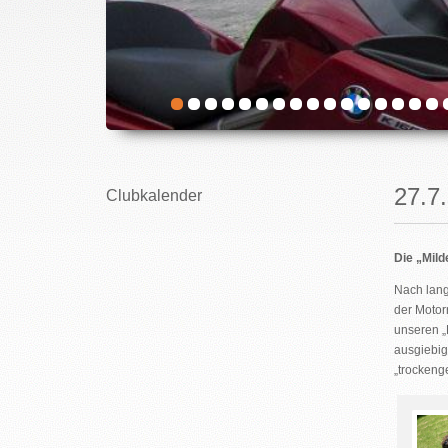
27.7
Clubkalender
Die „Mild
Nach lang
der Motor
unseren „
ausgiebig
„trockeng