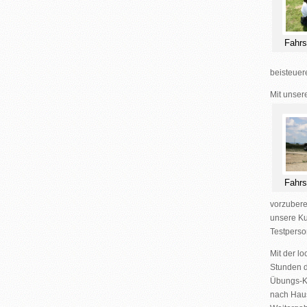
Fahrs
beisteuer
Mit unser
Fahrs
vorzubere
unsere Ku
Testperso
Mit der lo
Stunden d
Übungs-Km
nach Hau