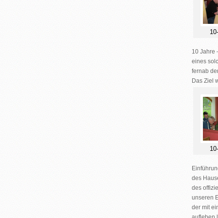
10
10 Jahre 
eines sol
fernab de
Das Ziel 
10
Einführun
des Hause
des offizi
unseren E
der mit e
aufleben 