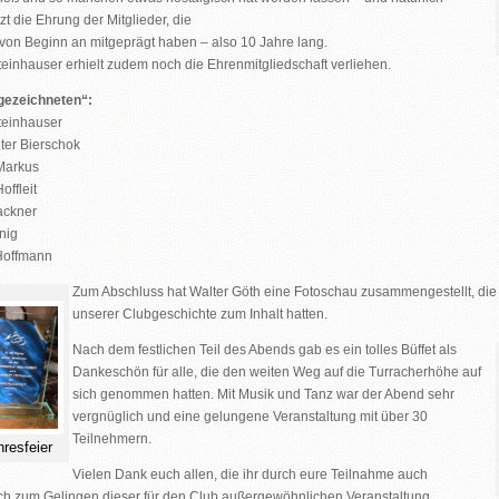
zt die Ehrung der Mitglieder, die
von Beginn an mitgeprägt haben – also 10 Jahre lang.
teinhauser erhielt zudem noch die Ehrenmitgliedschaft verliehen.
gezeichneten“:
teinhauser
ter Bierschok
Markus
offleit
ackner
nig
Hoffmann
Zum Abschluss hat Walter Göth eine Fotoschau zusammengestellt, die
unserer Clubgeschichte zum Inhalt hatten.
Nach dem festlichen Teil des Abends gab es ein tolles Büffet als
Dankeschön für alle, die den weiten Weg auf die Turracherhöhe auf
sich genommen hatten. Mit Musik und Tanz war der Abend sehr
vergnüglich und eine gelungene Veranstaltung mit über 30
Teilnehmern.
resfeier
Vielen Dank euch allen, die ihr durch eure Teilnahme auch
h zum Gelingen dieser für den Club außergewöhnlichen Veranstaltung