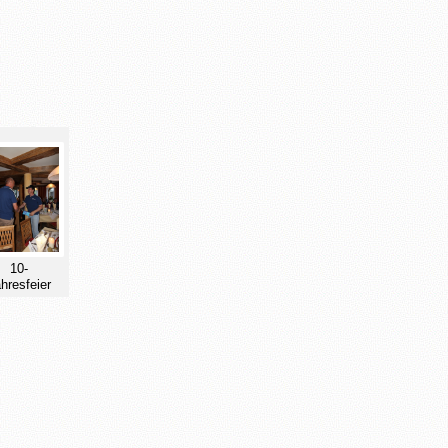
10-
hresfeier