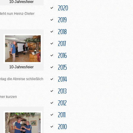
10-Jahresfeier
2020
steht nun
Heinz-Dieter
2019
2018
2017
2016
2015
10-Jahresfeier
2014
ag die Abreise schließlich
2013
ner kurzen
2012
2011
2010