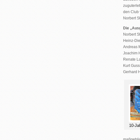
zuguterlet
den Club 
Norbert S
Die „Aus
Norbert S
Heinz-Die
Andreas 
Joachim H
Renate L
Kurt Guss
Gerhard 
10-Jah
maßgeblic