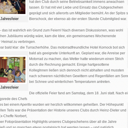
hat den Club durch seine Betriebsamkeit immens anwachsen
lassen. Er hat mit viel Liebe und Einsatz das Clubgeschehen
geprägt und sich allerorts um Mitglieder bemüht. An der Spitze 
-Jahresfeier
Bierschock
, der ebenso ab der ersten Stunde Clubmitglied war.
– das ist wahrlich ein Grund zum Feiern!
Nach diversen Diskussionen, was wohl
chen Jubiläums würdig wäre, kam die Idee, ein gemeinsames Wochenende
r Heimat zu verbringen.
war bald klar: die Turracherhöhe.
Das motorradfreundliche
Hotel Kornock
bot sich
bald als
geeignete Unterkunft an. Geplant war, die Anreise per
Motorrad zu machen, das Wetter hatte wiederum einen Strich
durch die Rechnung gemacht. Einige hartgesottene
KollegInnen ließen sich dennoch nicht abhalten und mussten
nach schweren nächtlichen Gewittern und Regenfällen am Sonnt
bei Schnee und winterlichen Temperaturen antreten.
-Jahresfeier
Die offizielle Feier fand am Samstag, dem 18. Juni statt.
Nach ei
gsrede des Chefs
s bei einem Aperitiv wurden wir herzlich willkommen geheißen. Der Höhepunkt
ellen Teils war die Präsentation der Historie unseres Clubs durch Heinz-Dieter und
x-Cheffe Norbert,
iner Fotopräsentation Highlights unseres Clubgeschehens über all die Jahre
ließ und so manchen etwas nostalgisch hat werden lassen – und natürlich