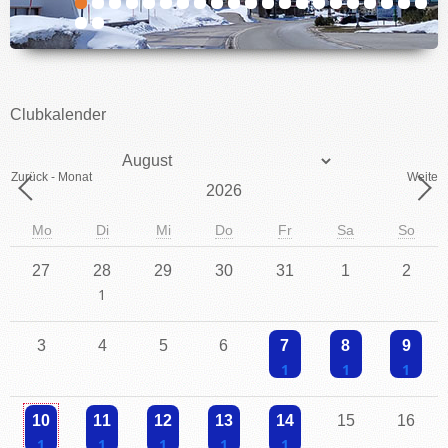
IMPRESSUM
Clubkalender
Monat
Zurück - Monat
Weiter 
Jahr
Mo
Di
Mi
Do
Fr
Sa
So
27
28
29
30
31
1
2
Einzelne Veranstaltung
3
4
5
6
7
8
9
Einzelne Veranstaltung
Einzelne Veranstaltu
Einzelne V
10
11
12
13
14
15
16