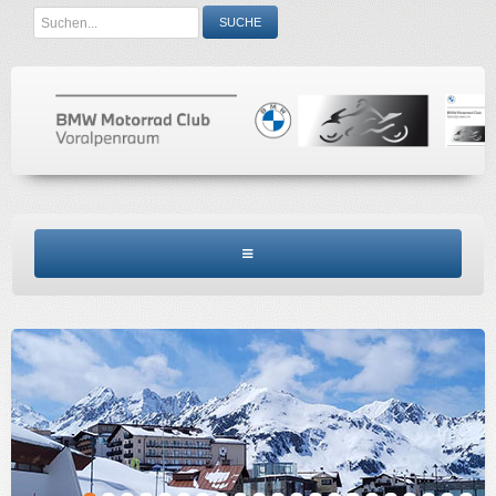
Search
SUCHE
...
BMW MCV HOME
CLUBINFO
TERMINE
ACCESSORIES
KONTAKT