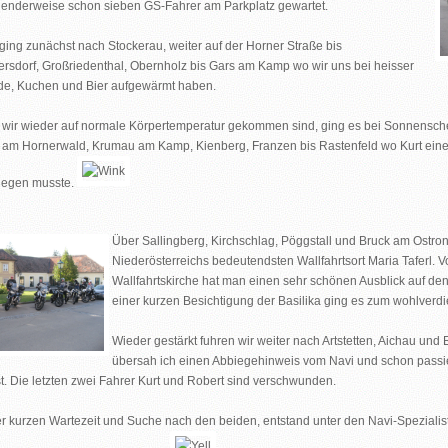
enderweise schon sieben GS-Fahrer am Parkplatz gewartet.
 ging zunächst nach Stockerau, weiter auf der Horner Straße bis
rsdorf, Großriedenthal, Obernholz bis Gars am Kamp wo wir uns bei heisser
e, Kuchen und Bier aufgewärmt haben.
ir wieder auf normale Körpertemperatur gekommen sind, ging es bei Sonnenschei
am Hornerwald, Krumau am Kamp, Kienberg, Franzen bis Rastenfeld wo Kurt eine
legen musste.
Über Sallingberg, Kirchschlag, Pöggstall und Bruck am Ostro
Niederösterreichs bedeutendsten Wallfahrtsort Maria Taferl. V
Wallfahrtskirche hat man einen sehr schönen Ausblick auf d
einer kurzen Besichtigung der Basilika ging es zum wohlverd
Wieder gestärkt fuhren wir weiter nach Artstetten, Aichau und 
übersah ich einen Abbiegehinweis vom Navi und schon passie
ist. Die letzten zwei Fahrer Kurt und Robert sind verschwunden.
r kurzen Wartezeit und Suche nach den beiden, entstand unter den Navi-Spezialis