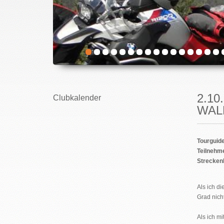
2.1
Clubkalender
WA
Tourg
Teilnehme
Strecken
Als ich d
Grad nich
Als ich m