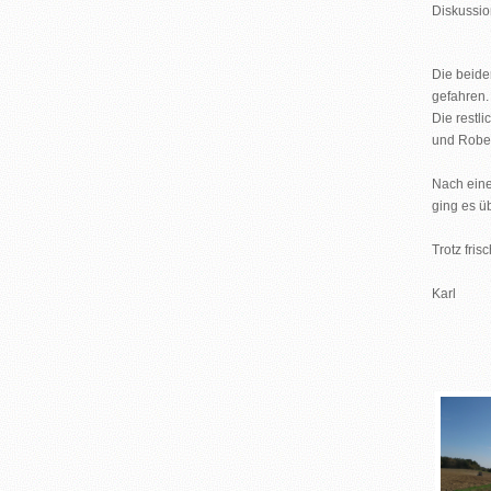
Diskussio
Die beide
gefahren.
Die restl
und Rober
Nach ein
ging es ü
Trotz fri
Karl