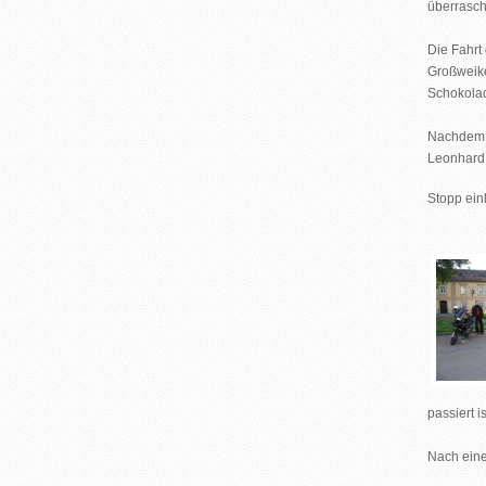
überrasch
Die Fahrt
Großweike
Schokolad
Nachdem w
Leonhard 
Stopp ein
passiert 
Nach eine