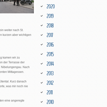
2020
2019
2018
n weiter nach St.
2017
n kurzen aber wichtigen
2016
2015
ng kamen wir zu
2014
on der Terrasse der
en Nibelungengau. Nach
2013
ienten Mittagessen.
2012
Eitental. Kurz danach
rte, was mir noch nie
2011
2010
ten eine angeregte