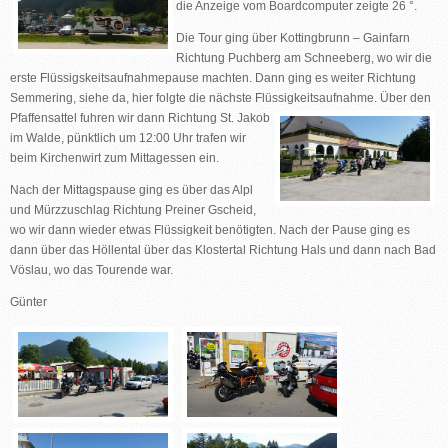
die Anzeige vom Boardcomputer zeigte 26 °.
Die Tour ging über Kottingbrunn – Gainfarn
Richtung Puchberg am Schneeberg, wo wir die
erste Flüssigskeitsaufnahmepause machten. Dann ging es weiter Richtung
Semmering, siehe da, hier folgte die nächste Flüssigkeitsaufnahme. Über den
Pfaffensattel fuhren wir dann Richtung St. Jakob
im Walde, pünktlich um 12:00 Uhr trafen wir
beim Kirchenwirt zum Mittagessen ein.
Nach der Mittagspause ging es über das Alpl
und Mürzzuschlag Richtung Preiner Gscheid,
wo wir dann wieder etwas Flüssigkeit benötigten. Nach der Pause ging es
dann über das Höllental über das Klostertal Richtung Hals und dann nach Bad
Vöslau, wo das Tourende war.
Günter