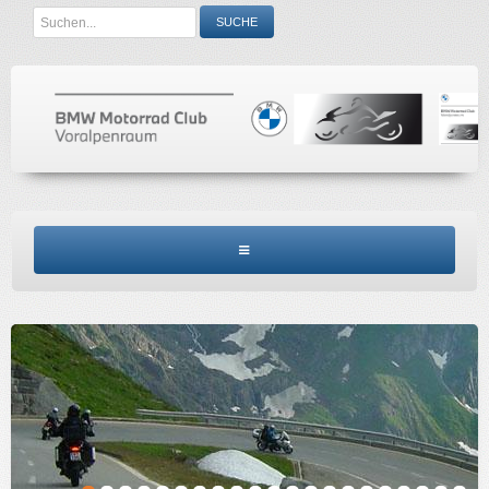
Search
SUCHE
...
BMW MCV HOME
CLUBINFO
TERMINE
ACCESSORIES
KONTAKT