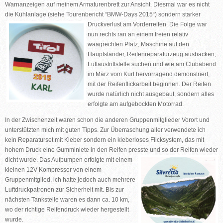
Warnanzeigen auf meinem Armaturenbrett zur Ansicht. Diesmal war es nicht
die Kühlanlage (siehe Tourenbericht “BMW-Days 2015“) sondern starker
Druckverlust
am Vorderreifen. Die Folge war
nun rechts ran an einem freien relativ
waagrechten Platz, Maschine auf den
Hauptständer, Reifenreparaturzeug ausbacken,
Luftaustrittstelle suchen und wie am Clubabend
im März vom Kurt hervorragend demonstriert,
mit der Reifenflickarbeit beginnen. Der Reifen
wurde natürlich nicht ausgebaut, sondern alles
erfolgte am aufgebockten Motorrad.
In der Zwischenzeit waren schon die anderen Gruppenmitglieder Vorort und
unterstützten mich mit guten Tipps. Zur Überraschung aller verwendete ich
kein Reparaturset mit Kleber sondern ein kleberloses Flicksystem, das mit
hohem Druck eine Gumminiete in den Reifen presste und so der Reifen wieder
dicht
wurde. Das Aufpumpen erfolgte mit einem
kleinen 12V Kompressor von einem
Gruppenmitglied, ich hatte jedoch auch mehrere
Luftdruckpatronen zur Sicherheit mit. Bis zur
nächsten Tankstelle waren es dann ca. 10 km,
wo der richtige Reifendruck wieder hergestellt
wurde.