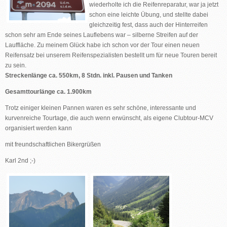
wiederholte ich die Reifenreparatur, war ja jetzt
schon eine leichte Übung, und stellte dabei
gleichzeitig fest, dass auch der Hinterreifen
schon sehr am Ende seines Lauflebens war – silberne Streifen auf der
Lauffläche. Zu meinem Glück habe ich schon vor der Tour einen neuen
Reifensatz bei unserem Reifenspezialisten bestellt um für neue Touren bereit
zu sein.
Streckenlänge ca. 550km, 8 Stdn. inkl. Pausen und Tanken
Gesamttourlänge ca. 1.900km
Trotz einiger kleinen Pannen waren es sehr schöne, interessante und
kurvenreiche Tourtage, die auch wenn erwünscht, als eigene Clubtour-MCV
organisiert werden kann
mit freundschaftlichen Bikergrüßen
Karl 2nd ;-)