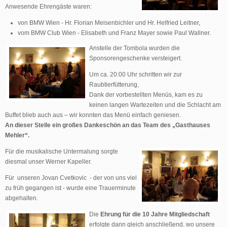
Anwesende Ehrengäste waren:
von BMW Wien - Hr. Florian Meisenbichler und Hr. Helfried Leitner,
vom BMW Club Wien - Elisabeth und Franz Mayer sowie Paul Wallner.
Anstelle der Tombola wurden die
Sponsorengeschenke versteigert.
Um ca. 20:00 Uhr schritten wir zur
Raubtierfütterung,
Dank der vorbestellten Menüs, kam es zu
keinen langen Wartezeiten und die Schlacht am
Buffet blieb auch aus – wir konnten das Menü einfach geniesen.
An dieser Stelle ein großes Dankeschön an das Team des „Gasthauses
Mehler“.
Für die musikalische Untermalung sorgte
diesmal unser Werner Kapeller.
Für unseren Jovan Cvetkovic - der von uns viel
zu früh gegangen ist - wurde eine Trauerminute
abgehalten.
Die
Ehrung für die 10 Jahre Mitgliedschaft
erfolgte dann gleich anschließend, wo unsere