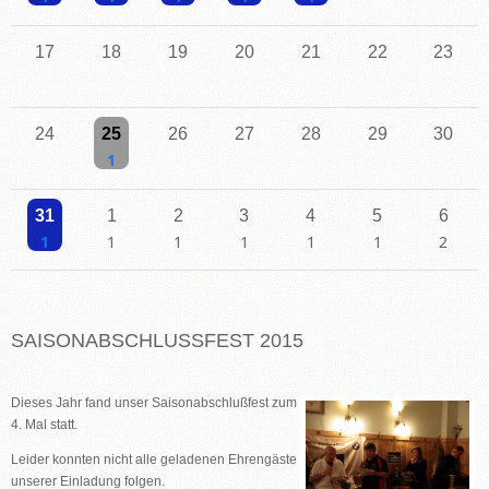
Einzelne Veranstaltung
Einzelne Veranstaltung
Einzelne Veranstaltung
Einzelne Veranstaltung
Einzelne Veranstaltung
17
18
19
20
21
22
23
24
25
26
27
28
29
30
Einzelne Veranstaltung
31
1
2
3
4
5
6
Einzelne Veranstaltung
Einzelne Veranstaltung
Einzelne Veranstaltung
Einzelne Veranstaltung
Einzelne Veranstaltung
Einzelne Veranstaltu
2 Veransta
SAISONABSCHLUSSFEST 2015
Dieses Jahr fand unser Saisonabschlußfest zum
4. Mal statt.
Leider konnten nicht alle geladenen Ehrengäste
unserer Einladung folgen.