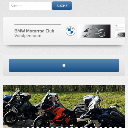
Search
SUCHE
...
BMW MCV HOME
CLUBINFO
TERMINE
ACCESSORIES
KONTAKT