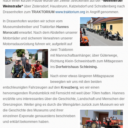
Nach einer kurzen Pause wurde der zweite Streckenteil auf der
“Weinviertler
Weinstraße“
über Zistersdorf, Hausbrunn, Katzelsdorf und Schrattenberg nach
Drasenhofen zum
TRAKTORIUM
www.traktorium.org
in
Angriff genommen.
In Drasenhofen wurden wir schon vom
Museumsbetreiber und Traktorfan
Hannes
Morocutti
erwartet. Nach dem Abstellen unserer
Motorräder und sicherem Verwahren unserer
Motorradausrüstung fuhren wir, aufgeteilt
auf
zwei Traktoren
mit Mannschaftsanhänger, über Güterwege,
Richtung Klein-Schweinbarth zum Mittagessen
ins
Dorfwirtshaus Schleining.
Nach einer etwas längeren Mittagspause
bewegten wir uns mit den beiden
entschleunigten Fahrzeugen auf den
Kreuzberg
, wo wir einen
hervorragenden Rundumblick mit Fernsicht mit weit über 70km hatten. Hannes
erzählte uns interessantes über die Geschichte, Landschaft und Menschen der
Grenzregion. Weiter ging es durch die Weingärten zurück zum Museum wo wir
die Geschichte des Museums
und ihrer
einzelnen Exponate genauestens beschrieben
und erklärt bekommen haben.