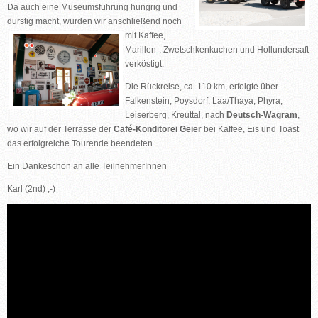
Da auch eine Museumsführung hungrig und
durstig macht, wurden wir anschließend noch
mit Kaffee,
Marillen-, Zwetschkenkuchen und Hollundersaft
verköstigt.
Die Rückreise, ca. 110 km, erfolgte über
Falkenstein, Poysdorf, Laa/Thaya, Phyra,
Leiserberg, Kreuttal, nach
Deutsch-Wagram
,
wo wir auf der Terrasse der
Café-Konditorei Geier
bei Kaffee, Eis und Toast
das erfolgreiche Tourende beendeten.
Ein Dankeschön an alle TeilnehmerInnen
Karl (2nd) ;-)