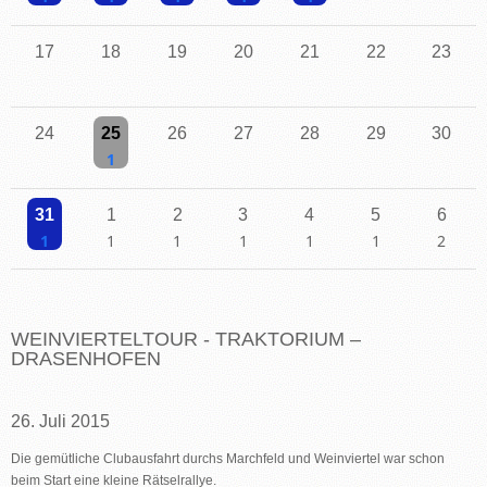
Einzelne Veranstaltung
Einzelne Veranstaltung
Einzelne Veranstaltung
Einzelne Veranstaltung
Einzelne Veranstaltung
17
18
19
20
21
22
23
24
25
26
27
28
29
30
Einzelne Veranstaltung
31
1
2
3
4
5
6
Einzelne Veranstaltung
Einzelne Veranstaltung
Einzelne Veranstaltung
Einzelne Veranstaltung
Einzelne Veranstaltung
Einzelne Veranstaltu
2 Veransta
WEINVIERTELTOUR - TRAKTORIUM –
DRASENHOFEN
26. Juli 2015
Die gemütliche Clubausfahrt durchs Marchfeld und Weinviertel war schon
beim Start eine kleine Rätselrallye.