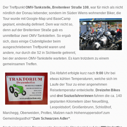
Der Treffpunkt
OMV-Tankstelle, Breitenleer Straße 108
, war für mich als nicht
nördlich der Donau lebender, sondern im Süden Wiens
wohnender Biker, die
Tour wurde mit Google-Map und BaseCamp
geplant, eindeutig definiert. Dem war nicht so,
denn auf der Breitenleer Straße gab es
unmittelbar zwei OMV-Tankstellen. So ergab
sich, dass einige Clubmitglieder beim
ausgeschriebenen Treffpunkt waren und
andere, nur durch die S2 in Sichtweite getrennt,
bei der anderen OMV-Tankstelle warteten. Es kam trotzdem zu einem
gemeinsamen Treffen.
Die Abfahrt erfolgte kurz nach
9:00
Uhr bei
etwas kühlen Temperaturen, welche sich im
Laufe der Tour zu einer angenehmen
Reisetemperatur entwickelte.
Dreizehn Bikes
und
drei Soziusfahrerinnen
fuhren die ca. 140
geplanten Kilometern über Neueßling,
Leopoldsdorf, Groißenbrunn, Schloßhof,
Marchegg, Oberweiden, Prottes, Matzen nach Hohenruppersdorf zum
Gemeindegasthof
“Zum Schwarzen Adler“
.