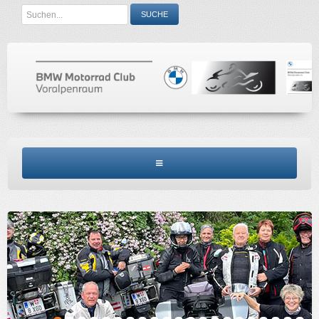
Search
SUCHE
...
BMW MCV HOME
CLUBINFO
TERMINE
ACCESSORIES
KONTAKT