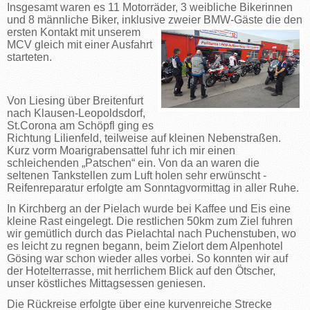
Insgesamt waren es 11 Motorräder, 3 weibliche Bikerinnen
und 8 männliche Biker, inklusive zweier BMW-Gäste die den
ersten Kontakt mit unserem
MCV gleich mit einer Ausfahrt
starteten.
Von Liesing über Breitenfurt
nach Klausen-Leopoldsdorf,
St.Corona am Schöpfl ging es
Richtung Lilienfeld, teilweise auf kleinen Nebenstraßen.
Kurz vorm Moarigrabensattel fuhr ich mir einen
schleichenden „Patschen“ ein. Von da an waren die
seltenen Tankstellen zum Luft holen sehr erwünscht -
Reifenreparatur erfolgte am Sonntagvormittag in aller Ruhe.
In Kirchberg an der Pielach wurde bei Kaffee und Eis eine
kleine Rast eingelegt. Die restlichen 50km zum Ziel fuhren
wir gemütlich durch das Pielachtal nach Puchenstuben, wo
es leicht zu regnen begann, beim Zielort dem Alpenhotel
Gösing war schon wieder alles vorbei. So konnten wir auf
der Hotelterrasse, mit herrlichem Blick auf den Ötscher,
unser köstliches Mittagsessen geniesen.
Die Rückreise erfolgte über eine kurvenreiche Strecke