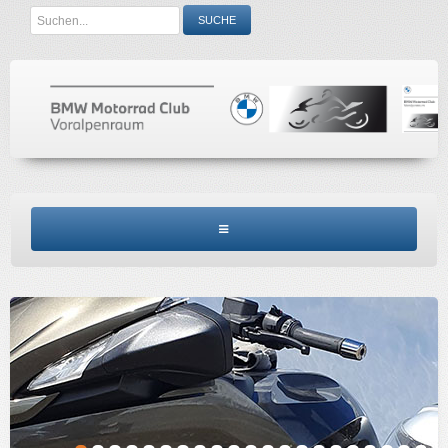
Search
SUCHE
...
BMW MCV HOME
CLUBINFO
TERMINE
ACCESSORIES
KONTAKT