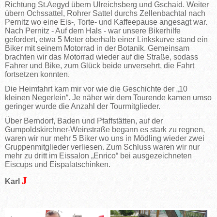
Richtung St.Aegyd übern Ulreichsberg und Gschaid. Weiter
übern Ochssattel, Rohrer Sattel durchs Zellenbachtal nach
Pernitz wo eine Eis-, Torte- und Kaffeepause angesagt war.
Nach Pernitz - Auf dem Hals - war unsere Bikerhilfe
gefordert, etwa 5 Meter oberhalb einer Linkskurve stand ein
Biker mit seinem Motorrad in der Botanik. Gemeinsam
brachten wir das Motorrad wieder auf die Straße, sodass
Fahrer und Bike, zum Glück beide unversehrt, die Fahrt
fortsetzen konnten.
Die Heimfahrt kam mir vor wie die Geschichte der „10
kleinen Negerlein“. Je näher wir dem Tourende kamen umso
geringer wurde die Anzahl der Tourmitglieder.
Über Berndorf, Baden und Pfaffstätten, auf der
Gumpoldskirchner-Weinstraße begann es stark zu regnen,
waren wir nur mehr 5 Biker wo uns in Mödling wieder zwei
Gruppenmitglieder verliesen. Zum Schluss waren wir nur
mehr zu dritt im Eissalon „Enrico“ bei ausgezeichneten
Eiscups und Eispalatschinken.
J
Karl