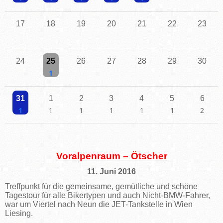
Einzelne Veranstaltung
Einzelne Veranstaltung
Einzelne Veranstaltung
Einzelne Veranstaltung
Einzelne Veranstaltung
17
18
19
20
21
22
23
24
25
26
27
28
29
30
Einzelne Veranstaltung
31
1
2
3
4
5
6
Einzelne Veranstaltung
Einzelne Veranstaltung
Einzelne Veranstaltung
Einzelne Veranstaltung
Einzelne Veranstaltung
Einzelne Veranstaltu
2 Veransta
Voralpenraum – Ötscher
11. Juni 2016
Treffpunkt für die gemeinsame, gemütliche und schöne
Tagestour für alle Bikertypen und auch Nicht-BMW-Fahrer,
war um Viertel nach Neun die JET-Tankstelle in Wien
Liesing.