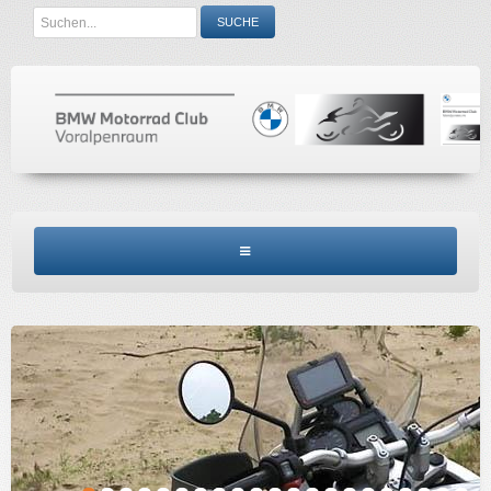
Search
SUCHE
...
BMW MCV HOME
CLUBINFO
TERMINE
ACCESSORIES
KONTAKT