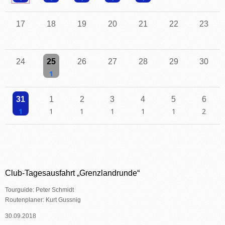
Einzelne Veranstaltung
Einzelne Veranstaltung
Einzelne Veranstaltung
Einzelne Veranstaltung
Einzelne Veranstaltung
17
18
19
20
21
22
23
24
25
26
27
28
29
30
Einzelne Veranstaltung
31
1
2
3
4
5
6
Einzelne Veranstaltung
Einzelne Veranstaltung
Einzelne Veranstaltung
Einzelne Veranstaltung
Einzelne Veranstaltung
Einzelne Veranstaltu
2 Veransta
Club-Tagesausfahrt „Grenzlandrunde“
Tourguide: Peter Schmidt
Routenplaner: Kurt Gussnig
30.09.2018