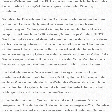
Zweiten Weltkrieg erinnert. Der Blick von oben hinein nach Tschechien in das
benachbarte Nikolsburg/Mikulov ist angesichts der guten Witterung
wundervoll.
Wir fahren bei Drasenhofen über die Grenze und weiter an zahlreichen Seen
vorbei nach Lednice. Nach dem Mittagessen machen wir noch einen
Spaziergang zum Schloss, das die Atmosphäre eines Märchenschlosses
versprüht. Seit dem Jahre 1996 ist dieser „Garten Europas" in der UNESCO
Weltkultur und –Naturerbeliste eingetragen. Für die meisten von uns ist dieser
Ort bis dato völlig unbekannt und wir sind überwältigt von der Schönheit und
Größe dieser Anlage, die eine große Historie aufweist. Man hat wohl noch
immer ein wenig im Kopf, dass hinter dem ehemaligen „Eisernen Vorhang" die
Welt aus sei, ein wahrer Kulturschock im positivsten Sinne. Manche von uns
haben sich sogar vorgenommen, wieder einmal dorthin zurückzukehren.
Die Fahrt führt uns über Valtice zurück zur Staatsgrenze und wir kurven
wiederum auf kleinen Sträßchen zurück Richtung Heimat. Ich genieße in der
mittleren Position die Fahrt durch die Weiten des Weinviertels, vor und hinter
mir zahlreiche Bikes, die sich durch die farbenfrohe herbstliche Landschaft
schlängeln. Fast so kitschig wie in einem Werbespot.
Unser letzter Stopp ist im Grünen in Auersthal – ein für unsere Raucher
ausgesuchter Ort (oder hat der Guide zum Abbiegen vergessen???). Der letzte
Rest fuhr noch zur Jedlersdorferalm zu einem kühlen Blonden mit. Genau in