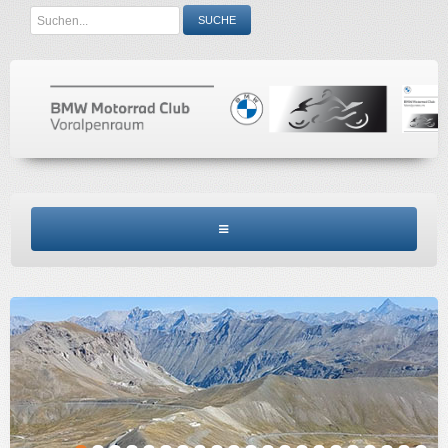
Search
SUCHE
...
BMW MCV HOME
CLUBINFO
TERMINE
ACCESSORIES
KONTAKT