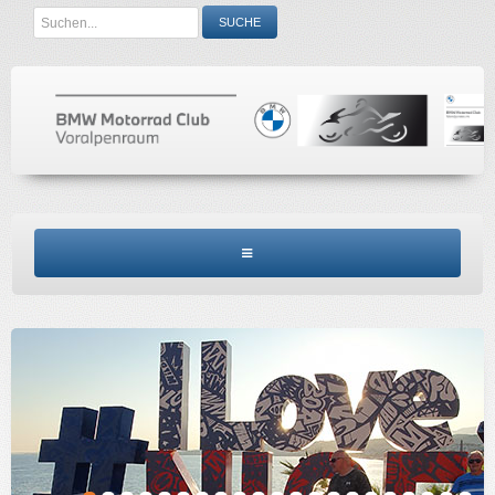
Search
SUCHE
...
BMW MCV HOME
CLUBINFO
TERMINE
ACCESSORIES
KONTAKT