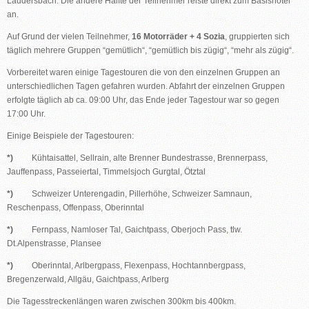
Laudersbach. Die andere Hälfte der Teilnehmer reiste direkt zum Basishotel
an.
Auf Grund der vielen Teilnehmer,
16 Motorräder + 4 Sozia
, gruppierten sich
täglich mehrere Gruppen “gemütlich“, “gemütlich bis zügig“, “mehr als zügig“.
Vorbereitet waren einige Tagestouren die von den einzelnen Gruppen an
unterschiedlichen Tagen gefahren wurden. Abfahrt der einzelnen Gruppen
erfolgte täglich ab ca. 09:00 Uhr, das Ende jeder Tagestour war so gegen
17:00 Uhr.
Einige Beispiele der Tagestouren:
*)
Kühtaisattel, Sellrain, alte Brenner Bundestrasse, Brennerpass,
Jauffenpass, Passeiertal, Timmelsjoch Gurgtal, Ötztal
*)
Schweizer Unterengadin, Pillerhöhe, Schweizer Samnaun,
Reschenpass, Offenpass, Oberinntal
*)
Fernpass, Namloser Tal, Gaichtpass, Oberjoch Pass, tlw.
Dt.Alpenstrasse, Plansee
*)
Oberinntal, Arlbergpass, Flexenpass, Hochtannbergpass,
Bregenzerwald, Allgäu, Gaichtpass, Arlberg
Die Tagesstreckenlängen waren zwischen 300km bis 400km.