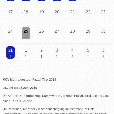
Einzelne Veranstaltung
Einzelne Veranstaltung
Einzelne Veranstaltung
Einzelne Veranstaltung
Einzelne Veranstaltung
17
18
19
20
21
22
23
24
25
26
27
28
29
30
Einzelne Veranstaltung
31
1
2
3
4
5
6
Einzelne Veranstaltung
Einzelne Veranstaltung
Einzelne Veranstaltung
Einzelne Veranstaltung
Einzelne Veranstaltung
Einzelne Veranstaltu
2 Veransta
MCV Mehrtagestour Pitztal Tirol 2019
08.Juni bis 15.Juni 2019
Die Anreise zum
Basishotel Lammwirt
in
Jerzens, Pitztal, Tirol
erfolgte zum
einen Teil als Gruppe
(10 Personen) mit einer Zwischennächtigung in Altenmarkt im Hotel