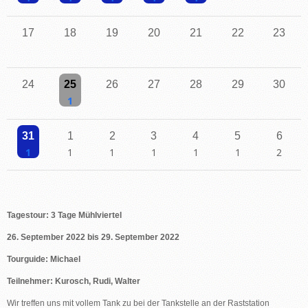
Einzelne Veranstaltung
Einzelne Veranstaltung
Einzelne Veranstaltung
Einzelne Veranstaltung
Einzelne Veranstaltung
17
18
19
20
21
22
23
24
25
26
27
28
29
30
Einzelne Veranstaltung
31
1
2
3
4
5
6
Einzelne Veranstaltung
Einzelne Veranstaltung
Einzelne Veranstaltung
Einzelne Veranstaltung
Einzelne Veranstaltung
Einzelne Veranstaltu
2 Veransta
Tagestour: 3 Tage Mühlviertel
26. September 2022 bis 29. September 2022
Tourguide: Michael
Teilnehmer: Kurosch, Rudi, Walter
Wir treffen uns mit vollem Tank zu bei der Tankstelle an der Raststation