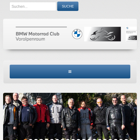
Search
SUCHE
...
BMW MCV HOME
CLUBINFO
TERMINE
ACCESSORIES
KONTAKT