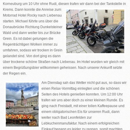
Korneuburg um 10 Uhr ohne Rudi, diesen trafen wir dann bei der Tankstelle in
Krems. Dann konnte die Anreise
zum
Motorrad Hotel Rocky nach Liebenau
starten. Michael führte uns über die
Donaubrücke Richtung Dunkelsteiner
Wald und dann weiter bis zur Brücke
Grein. Es ist dabei gelungen die
Regenträchtigen Wolken immer zu
umfahren, sodass wir trocken in Grein
gelandet sind. Von dort ging es dann
über trockene schöne Straßen nach Liebenau. Im Hotel wurden wir gleich mit
einem Begrüßungsbier willkommen geheissen. Nach unserer Ankunft setzte
der Regen ein.
Am Dienstag sah das Wetter nicht gut aus, so dass wir
einen Relax-Vormittag einlegten und die schönen
Seiten des Hotels genießen konnten. Um 12:00 Uhr
trafen wir uns aber doch zu einer kleinen Runde. Es
ging nach Freistadt, mit einer tollen Kaffeepause und
einem obligatorischen Eis für unseren Rudi, dann
weiter nach Bad Leonfelden zur
Lebkuchenmanufaktur. Nach einem erfolgreichen
Einkauf begann es leider zu regnen, somit machten