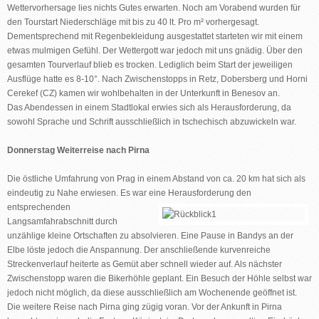
Wettervorhersage lies nichts Gutes erwarten. Noch am Vorabend wurden für
den Tourstart Niederschläge mit bis zu 40 lt. Pro m² vorhergesagt.
Dementsprechend mit Regenbekleidung ausgestattet starteten wir mit einem
etwas mulmigen Gefühl. Der Wettergott war jedoch mit uns gnädig. Über den
gesamten Tourverlauf blieb es trocken. Lediglich beim Start der jeweiligen
Ausflüge hatte es 8-10°. Nach Zwischenstopps in Retz, Dobersberg und Horni
Cerekef (CZ) kamen wir wohlbehalten in der Unterkunft in Benesov an.
Das Abendessen in einem Stadtlokal erwies sich als Herausforderung, da
sowohl Sprache und Schrift ausschließlich in tschechisch abzuwickeln war.
Donnerstag Weiterreise nach Pirna
Die östliche Umfahrung von Prag in einem Abstand von ca. 20 km hat sich als
eindeutig zu Nahe erwiesen. Es war eine Herausforderung den
entsprechenden
Langsamfahrabschnitt durch
unzählige kleine Ortschaften zu absolvieren. Eine Pause in Bandys an der
Elbe löste jedoch die Anspannung. Der anschließende kurvenreiche
Streckenverlauf heiterte as Gemüt aber schnell wieder auf. Als nächster
Zwischenstopp waren die Bikerhöhle geplant. Ein Besuch der Höhle selbst war
jedoch nicht möglich, da diese ausschließlich am Wochenende geöffnet ist.
Die weitere Reise nach Pirna ging zügig voran. Vor der Ankunft in Pirna