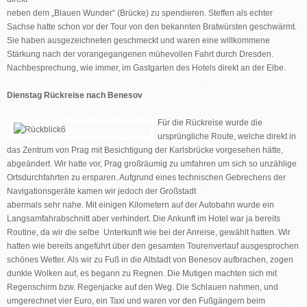
neben dem „Blauen Wunder“ (Brücke) zu spendieren. Steffen als echter
Sachse hatte schon vor der Tour von den bekannten Bratwürsten geschwärmt.
Sie haben ausgezeichneten geschmeckt und waren eine willkommene
Stärkung nach der vorangegangenen mühevollen Fahrt durch Dresden.
Nachbesprechung, wie immer, im Gastgarten des Hotels direkt an der Elbe.
Dienstag Rückreise nach Benesov
Für die Rückreise wurde die
ursprüngliche Route, welche direkt in
das Zentrum von Prag mit Besichtigung der Karlsbrücke vorgesehen hätte,
abgeändert. Wir hatte vor, Prag großräumig zu umfahren um sich so unzählige
Ortsdurchfahrten zu ersparen. Aufgrund eines technischen Gebrechens der
Navigationsgeräte kamen wir jedoch der Großstadt
abermals sehr nahe. Mit einigen Kilometern auf der Autobahn wurde ein
Langsamfahrabschnitt aber verhindert. Die Ankunft im Hotel war ja bereits
Routine, da wir die selbe Unterkunft wie bei der Anreise, gewählt hatten. Wir
hatten wie bereits angeführt über den gesamten Tourenverlauf ausgesprochen
schönes Wetter. Als wir zu Fuß in die Altstadt von Benesov aufbrachen, zogen
dunkle Wolken auf, es begann zu Regnen. Die Mutigen machten sich mit
Regenschirm bzw. Regenjacke auf den Weg. Die Schlauen nahmen, und
umgerechnet vier Euro, ein Taxi und waren vor den Fußgängern beim