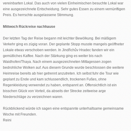
vereinbarten Lokal. Das auch von vielen Einheimischen besuchte Lokal war
eine ausgezeichnete Entscheidung. Sehr gutes Essen zu einem vernünftigen
Preis. Es herrschte ausgelassene Stimmung.
Mittwoch Rückreise nachhause
Der letzten Tag der Reise begann mit leichter Bewölkung. Bei mäßigem
Verkehr ging es zügig voran. Der geplante Stopp musste mangels geöffneter
Lokale etwas verschoben werden. In Jindřichův Hradec fanden wir ein
gemütliches Kaffee. Nach der Stärkung ging es weiter bis nach
Waidhofen/Thaya. Nach einem ausgezeichneten Mittagessen zogen
bedrohliche Wolken auf. Aus diesem Grunde wurde beschlossen die weitere
Heimreise bereits ab hier getrennt anzutreten. Ich selbst fuhr die Tour wie
geplant zu Ende und kam schlussendlich, trockenen Fußes, ohne
Regenkleidung verwendet zu haben, entspannt an. Offensichtlich ist ein
bisschen Glück von Vorteil, da abseits der Strecke zeitweise arge
Niederschläge zu verzeichnen waren.
Rückblickend würde ich sagen eine entspannte unterhaltsame gemeinsame
Woche mit Freunden.
Reini