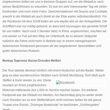
angekommen teilten wir uns in kleinere Gruppen auf, um die Altstadt je nach
seinen Bedürfnissen zu erkunden. Es war ein sehr interessanter Tag mit vielen
Eindrücken und noch mehr Fotos. Zwischenstationen mit Snacks und Cocktails
sowohl in der Altstadt als auch direkt an der Elbe waren selbstverständlich. Für
die Rückreise mit dem Schiff trafen wir uns wieder alle an der Anlegestelle. Die
Schifffahrt war nur mäßig gebucht, so dass wird sozusagen das gesamte Schiff
für uns hatten. Nach rund 3 Stunden fahrt, in Pirna angekommen, machten wir
uns wieder zu Fuß auf den Weg zur Unterkunft, da zu diesem Zeitpunkt
natürlich die Fähre nicht mehr in Betrieb war. In einem nahegelegenen
italienischen Restaurant genossen wir die angebotenen Spezialitäten und
guten italienischen Rotwein.
Montag Tagestour Bastei Dresden Meißen
Die Tour startete diesmal nördlich mit einem Abstecher auf die Bastei. Weiter
ging es über wunderschöne Straßen nach Schloß Moritzburg. Dort stieß auch
Steffen & Karin wieder
zu uns. Diese
mussten an ihrem jungfräulichen
Motorrad mittlerweile das 1.000-er Service machen lassen. Ein weiterer
Rastpunkt war die Altstadt von Meißen. Am Nachmittag ging es weiter direkt
nach Dresden wo es sich Steffen&Karin nicht nehmen ließen für die ganze
Truppe eine Runde „Thüringer Bratwürste“ im berühmten „Schillergarten“
direkt