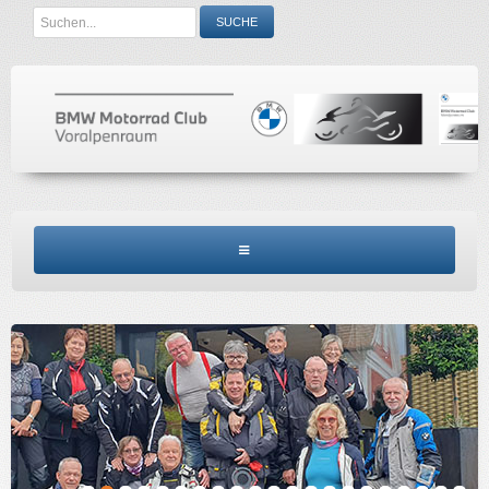
Search
SUCHE
...
BMW MCV HOME
CLUBINFO
TERMINE
ACCESSORIES
KONTAKT