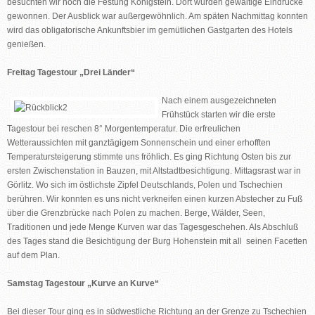
besuchten wir noch die Festung Königstein. Dort wurden gewaltige Eindrücke
gewonnen. Der Ausblick war außergewöhnlich. Am späten Nachmittag konnten
wird das obligatorische Ankunftsbier im gemütlichen Gastgarten des Hotels
genießen.
Freitag Tagestour „Drei Länder“
Nach einem ausgezeichneten
Frühstück starten wir die erste
Tagestour bei reschen 8° Morgentemperatur. Die erfreulichen
Wetteraussichten mit ganztägigem Sonnenschein und einer erhofften
Temperatursteigerung stimmte uns fröhlich. Es ging Richtung Osten bis zur
ersten Zwischenstation in Bauzen, mit Altstadtbesichtigung. Mittagsrast war in
Görlitz. Wo sich im östlichste Zipfel Deutschlands, Polen und Tschechien
berühren. Wir konnten es uns nicht verkneifen einen kurzen Abstecher zu Fuß
über die Grenzbrücke nach Polen zu machen. Berge, Wälder, Seen,
Traditionen und jede Menge Kurven war das Tagesgeschehen. Als Abschluß
des Tages stand die Besichtigung der Burg Hohenstein mit all seinen Facetten
auf dem Plan.
Samstag Tagestour „Kurve an Kurve“
Bei dieser Tour ging es in südwestliche Richtung an der Grenze zu Tschechien