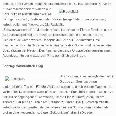
entlang, durch verschiedene Naturschutzgebiete. Die
Bezeichnung „Kurve an
Kurve“ machte seinem Namen alle
Ehre. Mit den Raststationen war es
nicht ganz einfach, da diese in den Naturschutzgebieten zwar vorhanden,
jedoch selten geöffnet waren. Die Raststätte
„Schwarzwasserthal“ in Marienberg hatte jedoch seine Pforten für einen guten
Cappuccino geöffnet. Die Talsperre Rauschenbach, die Lösemühle und
Fichtelbaude waren weitere Höhepunkte. Bei der Rückfahrt zum Hotel
machten wir noch in Oederan bei einem Jahresfest Station und genossen die
Spezialitäten der Region. Den Tag lies die ganze Gruppe beim gemeinsamen
Abendessen in der Altstadt von Pirna gemütlich ausklingen.
Sonntag Motorradfreier Tag
Überraschenderweise legte die ganze
Gruppe am Sonntag einen
motorradfreien Tag ein. Für die Vielfahrer waren natürlich weitere Tagestouren
vorbereitet. Nach dem etwas später angesetzten Frühstück begaben wir uns zu
Fuß zur nahegelegenen Fährstation, um die Elbe zu überqueren, um am
anderen Ufer mit der Bahn nach Dresden zu fahren. Der Fußmarsch musste
jedoch verlängert werden, da die Fähre an einem Sonntag den Fahrbetrieb
erst zu einen wesentlich späteren Zeitpunkt aufnahm. In Dresden