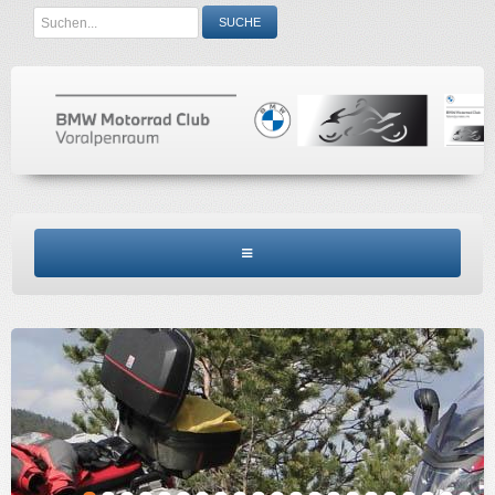
Search
SUCHE
...
BMW MCV HOME
CLUBINFO
TERMINE
ACCESSORIES
KONTAKT