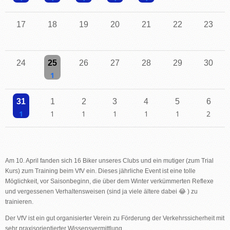
Einzelne Veranstaltung
Einzelne Veranstaltung
Einzelne Veranstaltung
Einzelne Veranstaltung
Einzelne Veranstaltung
17
18
19
20
21
22
23
24
25
26
27
28
29
30
Einzelne Veranstaltung
31
1
2
3
4
5
6
Einzelne Veranstaltung
Einzelne Veranstaltung
Einzelne Veranstaltung
Einzelne Veranstaltung
Einzelne Veranstaltung
Einzelne Veranstaltu
2 Veransta
Am 10. April fanden sich 16 Biker unseres Clubs und ein mutiger (zum Trial
Kurs) zum Training beim VfV ein. Dieses jährliche Event ist eine tolle
Möglichkeit, vor Saisonbeginn, die über dem Winter verkümmerten Reflexe
und vergessenen Verhaltensweisen (sind ja viele ältere dabei 😂 ) zu
trainieren.
Der VfV ist ein gut organisierter Verein zu Förderung der Verkehrssicherheit mit
sehr praxisorientierter Wissensvermittlung.