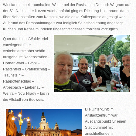
Wir starteten bei traumhaftem Wetter bei der Raststation Deutsch Wagram auf
der S1. Nach einer kurzen Autobahnfahrt ging es Richtung Hollabrunn, dann
über Nebenstraßen zum Kamptal, wo die erste Kaffeepause angesagt war.
Aufgrund des Personalmangels war lediglich Selbstbedienung angesagt.
Kuchen und Kaffee mundeten ungeachtet
dessen trotzdem vorzüglich.
Quer durch das Waldviertel
vorwiegend über
verkehrsarme aber schön
ausgebaute Nebenstraßen –
Horner Wald – Gföhl –
Rastenfeld – Grafenschlag –
Traunstein –
Rappottenschlag –
Arbesbach – Liebenau –
Weitra – Novi Hrady – bis in
die Altstadt von Budweis.
Die Unterkunft im
Altstadtzentrum war
Ausgangspunkt für einen
Stadtbummel mit
anschließendem