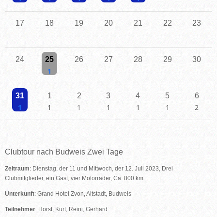
Einzelne Veranstaltung
Einzelne Veranstaltung
Einzelne Veranstaltung
Einzelne Veranstaltung
Einzelne Veranstaltung
17
18
19
20
21
22
23
24
25
26
27
28
29
30
Einzelne Veranstaltung
31
1
2
3
4
5
6
Einzelne Veranstaltung
Einzelne Veranstaltung
Einzelne Veranstaltung
Einzelne Veranstaltung
Einzelne Veranstaltung
Einzelne Veranstaltu
2 Veransta
Clubtour nach Budweis Zwei Tage
Zeitraum
: Dienstag, der 11 und Mittwoch, der 12. Juli 2023, Drei
Clubmitglieder, ein Gast, vier Motorräder, Ca. 800 km
Unterkunft
: Grand Hotel Zvon, Altstadt, Budweis
Teilnehmer
: Horst, Kurt, Reini, Gerhard