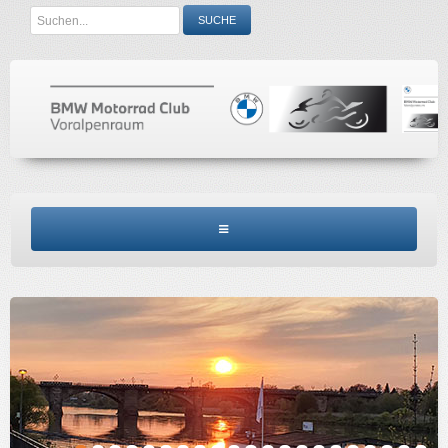
Search
SUCHE
...
BMW MCV HOME
CLUBINFO
TERMINE
ACCESSORIES
KONTAKT