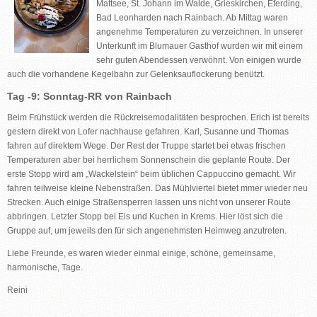
Mattsee, St. Johann im Walde, Grieskirchen, Eferding,
Bad Leonharden nach Rainbach. Ab Mittag waren
angenehme Temperaturen zu verzeichnen. In unserer
Unterkunft im Blumauer Gasthof wurden wir mit einem
sehr guten Abendessen verwöhnt. Von einigen wurde
auch die vorhandene Kegelbahn zur Gelenksauflockerung benützt.
Tag -9: Sonntag-RR von Rainbach
Beim Frühstück werden die Rückreisemodalitäten besprochen. Erich ist bereits
gestern direkt von Lofer nachhause gefahren. Karl, Susanne und Thomas
fahren auf direktem Wege. Der Rest der Truppe startet bei etwas frischen
Temperaturen aber bei herrlichem Sonnenschein die geplante Route. Der
erste Stopp wird am „Wackelstein“ beim üblichen Cappuccino gemacht. Wir
fahren teilweise kleine Nebenstraßen. Das Mühlviertel bietet mmer wieder neu
Strecken. Auch einige Straßensperren lassen uns nicht von unserer Route
abbringen. Letzter Stopp bei Eis und Kuchen in Krems. Hier löst sich die
Gruppe auf, um jeweils den für sich angenehmsten Heimweg anzutreten.
Liebe Freunde, es waren wieder einmal einige, schöne, gemeinsame,
harmonische, Tage.
Reini