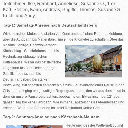
Teilnehmer: Ilse, Reinhard, Anneliese, Susanne O., 1-er
Karl, Steffen, Karin, Andreas, Brigitte, Thomas, Susanne S.,
Erich, und Andy.
Tag-1
: Samstag-Anreise nach Deutschlandsberg
Wir sind frohen Mutes und starten von Guntramsdorf, ohne Regenbekleidung,
über die Autobahn bis Mattersburg, um einige Kilometer zu schaffen. Über das
Rosalia Gebirge, Hochwolkersdorf -
Kirchschlag - Geschriebenstein - bis
Rechnitz zur obligatorischen
Kaffeepause. Weiter das oststeirische
Hügelland bis Bad Gleichenberg -
Gamlitz - Leutschach bis
Deutschlandsberg bei starker
Bewölkung. Wir schafften es trocken bis zum Ziel. Während einer Pause in der
Oststeiermark ging ein gewaltiger Regenguss nieder, den wir aus dem Lokal in
dem wir unsere Pause verbrachten, beobachteten. Etwas frisch bei 12° aber
ganzen Tag trockene Fahrbahn. Wie immer ausgezeichnetes Abendessen und
erlesene Wein- und Biersorten im Hotel Restaurant Kollar-Göbl.
Tag-2
: Sonntag-Anreise nach Kötschach-Mautern
Heute meint es der Wettergott gut mit