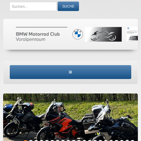
Search
SUCHE
...
BMW MCV HOME
CLUBINFO
TERMINE
ACCESSORIES
KONTAKT