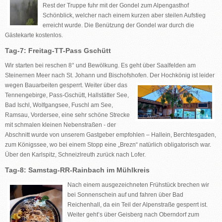
Rest der Truppe fuhr mit der Gondel zum Alpengasthof
Schönblick, welcher nach einem kurzen aber steilen Aufstieg
erreicht wurde. Die Benützung der Gondel war durch die
Gästekarte kostenlos.
Tag-7: Freitag-TT-Pass Gschütt
Wir starten bei reschen 8° und Bewölkung. Es geht über Saalfelden am
Steinernen Meer nach St. Johann und Bischofshofen. Der Hochkönig ist leider
wegen Bauarbeiten gesperrt. Weiter über das
Tennengebirge, Pass-Gschütt, Hallstätter See,
Bad Ischl, Wolfgangsee, Fuschl am See,
Ramsau, Vordersee, eine sehr schöne Strecke
mit schmalen kleinen Nebenstraßen - der
Abschnitt wurde von unserem Gastgeber empfohlen – Hallein, Berchtesgaden,
zum Königssee, wo bei einem Stopp eine „Brezn“ natürlich obligatorisch war.
Über den Karlspitz, Schneizlreuth zurück nach Lofer.
Tag-8: Samstag-RR-Rainbach im Mühlkreis
Nach einem ausgezeichneten Frühstück brechen wir
bei Sonnenschein auf und fahren über Bad
Reichenhall, da ein Teil der Alpenstraße gesperrt ist.
Weiter geht’s über Geisberg nach Oberndorf zum