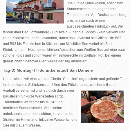
uns. Einige Quellwolken, ansonsten
Sonnenschein und angenehme
Temperaturen. Von Deutschlandsberg
brechen wir nach einem
ausgezeichneten Frühstück auf. Wir
fahren über Bad Schwanberg - Eibiswald - über die Soboth - kein Verkehr und
keine Kontrollen - nach Lavamünd, durch das Lavanttal bis Griffen. Die B82
und B93 bis Feldkirchen in Kärnten, am Millstätter See vorbei bis Bad
Kleinkirchheim. Noch einen kleinen Abstecher zum Weißen See auf eine paar
schöne Fotos und schon waren wir zeitgerechte im Gailtaler Hof. Bei einem
gemütlichen “Manöver Bier” wurde der Tag analysiert.
Tag-3: Montag-TT-Schinkenstadt San Daniele
Heute fahren wir eine von der Chefin “Christine” organisierte und geführte Tour
in die bekannte Schinkenstadt. Über den Plöckenpass, welcher mit super
Asphalt
versehen ist und lediglich durch zwei
Baustellen für kurze Wartezeiten sorgt.
Traumhaftes Wetter mit bis zu 24° und
herrlicher Sonnenschein. Viele kleine
unbekannte, aber sehr schöne, kurvenreiche
Straßen im Hinterland. Inklusive Wasserfall und
See mit blauem Wasser.