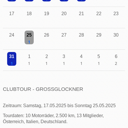
Einzelne Veranstaltung
Einzelne Veranstaltung
Einzelne Veranstaltung
Einzelne Veranstaltung
Einzelne Veranstaltung
17
18
19
20
21
22
23
24
25
26
27
28
29
30
Einzelne Veranstaltung
31
1
2
3
4
5
6
Einzelne Veranstaltung
Einzelne Veranstaltung
Einzelne Veranstaltung
Einzelne Veranstaltung
Einzelne Veranstaltung
Einzelne Veranstaltu
2 Veransta
CLUBTOUR - GROSSGLOCKNER
Zeitraum: Samstag, 17.05.2025 bis Sonntag 25.05.2025
Tourdaten: 10 Motorräder, 2.500 km, 13 Mitglieder,
Österreich, Italien, Deutschland.