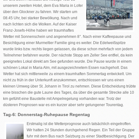
unserem zweiten Hotel, dem Eva Maria in Lofer
über den Glockner zu fahren. Wir starten um
08.45 Uhr, bei starker Bewölkung. Nach und
nach lichten sich die Wolken. Auf der Kaiser
Franz-Josefs-Höhe haben wir traumhaftes
Wetter mit Sonnenschein und angenehmen 8°. Nach einer Kaffeepause und
Besichtigung einer Murmeltier Familie ging es weiter. Die Edelweißspitze
wurde links bzw. rechts liegen gelassen, da diese schon mehrfach von jedem
Teilnehmer befahren wurde. Der nächste Stopp am Zeller See entfiel, da kein
geeignetes Lokal direkt am See gefunden wurde. Die Pause wurde in einem
schönen Lokal in Maria Alm, mit ausgezeichnetem Essen nachgeholt. Das
Wetter hat sich mittlerweile zu einem traumhaften Sommertag entwickelt. Um
nicht zu früh in der Unterkunft anzukommen, entschlossen wir uns einen
kleinen Umweg über St. Johann in Tirol zu nehmen. Diese Entscheidung trübte
eine bisschen die gute Laune des Tages, da über die gesamte Strecke alle 10
km gefühlt eine Baustelle mit Ampelregelung vorhanden war. Trotz der
düsteren Prognosen war es ein kurzer aber sehr gelungener Tourentag.
Tag-6: Donnerstag-Ruhepause Regentag
Erstmalig ist die Wetterprognose auch tatsächlich eingetroffen.
Wir hatten 24 Stunden durchgehend Regen. Ein Teil der Gruppe
fuhr mit dem Bus nach Salzburg zu einer Stadtbesichtigung. Der