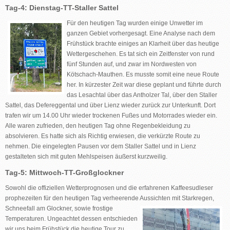
Tag-4: Dienstag-TT-Staller Sattel
Für den heutigen Tag wurden einige Unwetter im
ganzen Gebiet vorhergesagt. Eine Analyse nach dem
Frühstück brachte einiges an Klarheit über das heutige
Wettergeschehen. Es tat sich ein Zeitfenster von rund
fünf Stunden auf, und zwar im Nordwesten von
Kötschach-Mauthen. Es musste somit eine neue Route
her. In kürzester Zeit war diese geplant und führte durch
das Lesachtal über das Antholzer Tal, über den Staller
Sattel, das Defereggental und über Lienz wieder zurück zur Unterkunft. Dort
trafen wir um 14.00 Uhr wieder trockenen Fußes und Motorrades wieder ein.
Alle waren zufrieden, den heutigen Tag ohne Regenbekleidung zu
absolvieren. Es hatte sich als Richtig erwiesen, die verkürzte Route zu
nehmen. Die eingelegten Pausen vor dem Staller Sattel und in Lienz
gestalteten sich mit guten Mehlspeisen äußerst kurzweilig.
Tag-5: Mittwoch-TT-Großglockner
Sowohl die offiziellen Wetterprognosen und die erfahrenen Kaffeesudleser
prophezeiten für den heutigen Tag verheerende Aussichten mit Starkregen,
Schneefall
am Glockner, sowie frostige
Temperaturen. Ungeachtet dessen entschieden
wir uns beim Frühstück die heutige Tour zu