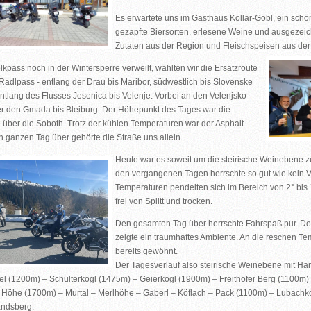
Es erwartete uns im Gasthaus Kollar-Göbl, ein schön
ung
gezapfte Biersorten, erlesene Weine und ausgezeic
Zutaten aus der Region und Fleischspeisen aus der
lkpass noch in der Wintersperre verweilt, wählten wir die Ersatzroute
 Radlpass - entlang der Drau bis Maribor, südwestlich bis Slovenske
entlang des Flusses Jesenica bis Velenje. Vorbei an den Velenjsko
er den Gmada bis Bleiburg. Der Höhepunkt des Tages war die
 über die Soboth. Trotz der kühlen Temperaturen war der Asphalt
en ganzen Tag über gehörte die Straße uns allein.
Heute war es soweit um die steirische Weinebene zu
den vergangenen Tagen herrschte so gut wie kein
Temperaturen pendelten sich im Bereich von 2° bis 
frei von Splitt und trocken.
Den gesamten Tag über herrschte Fahrspaß pur. D
zeigte ein traumhaftes Ambiente. An die reschen Te
bereits gewöhnt.
Der Tagesverlauf also steirische Weinebene mit H
l (1200m) – Schulterkogl (1475m) – Geierkogl (1900m) – Freithofer Berg (1100m)
 Höhe (1700m) – Murtal – Merlhöhe – Gaberl – Köflach – Pack (1100m) – Lubachk
andsberg.