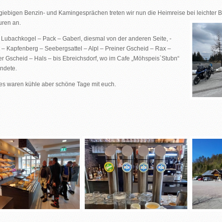
iebigen Benzin- und Kamingesprächen treten wir nun die Heimreise bei leichter
ren an.
Lubachkogel – Pack – Gaberl, diesmal von der anderen Seite, -
ld – Kapfenberg – Seebergsattel – Alpl – Preiner Gscheid – Rax –
ler Gscheid – Hals – bis Ebreichsdorf, wo im Cafe „Möhspeis`Stubn“
endete.
es waren kühle aber schöne Tage mit euch.