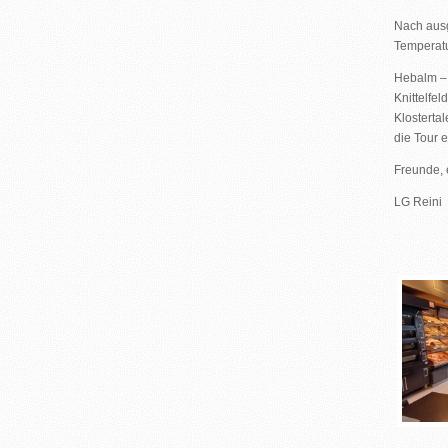
Nach ausg
Temperatu
Hebalm – 
Knittelfe
Klosterta
die Tour 
Freunde, 
LG Reini