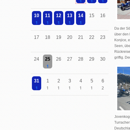
Einzelne Veranstaltung
Einzelne Veranstaltung
Einzelne Veranstalt
10
11
12
13
14
15
16
Da der Sö
Einzelne Veranstaltung
Einzelne Veranstaltung
Einzelne Veranstaltung
Einzelne Veranstaltung
Einzelne Veranstaltung
über den
17
18
19
20
21
22
23
Konjice, 
Seen, üb
Rückreise
griffig. D
24
25
26
27
28
29
30
Einzelne Veranstaltung
31
1
2
3
4
5
6
Einzelne Veranstaltung
Einzelne Veranstaltung
Einzelne Veranstaltung
Einzelne Veranstaltung
Einzelne Veranstaltung
Einzelne Veranstaltung
2 Veranstaltungen
Jovenkoge
Turracher
Deutschl