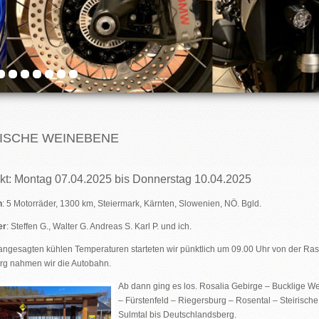
RISCHE WEINEBENE
kt: Montag 07.04.2025 bis Donnerstag 10.04.2025
n
: 5 Motorräder, 1300 km, Steiermark, Kärnten, Slowenien, NÖ. Bgld.
er
: Steffen G., Walter G. Andreas S. Karl P. und ich.
 angesagten kühlen Temperaturen starteten wir pünktlich um 09.00 Uhr von der Ras
rg nahmen wir die Autobahn.
Ab dann ging es los. Rosalia Gebirge – Bucklige Wel
– Fürstenfeld – Riegersburg – Rosental – Steirisch
Sulmtal bis Deutschlandsberg.