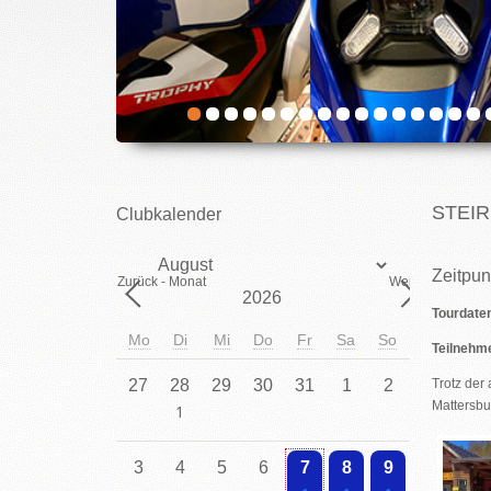
STEI
Clubkalender
Monat
Zeitpun
Zurück - Monat
Weiter - Monat
Jahr
Tourdate
Mo
Di
Mi
Do
Fr
Sa
So
Teilnehm
27
28
29
30
31
1
2
Trotz der
Mattersbu
Einzelne Veranstaltung
3
4
5
6
7
8
9