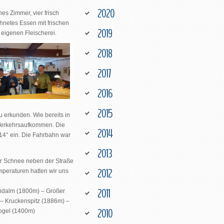
2020
es Zimmer, vier frisch
hnetes Essen mit frischen
2019
 eigenen Fleischerei.
2018
2017
2016
2015
 erkunden. Wie bereits in
 Verkehrsaufkommen. Die
2014
14° ein. Die Fahrbahn war
2013
er Schnee neben der Straße
2012
mperaturen hatten wir uns
2011
andalm (1800m) – Großer
 – Kruckenspitz (1886m) –
2010
ogel (1400m)