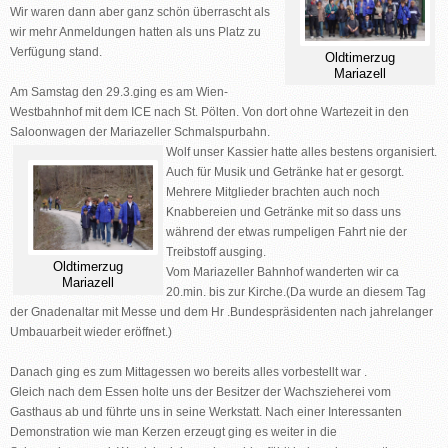
Wir waren dann aber ganz schön überrascht als
wir mehr Anmeldungen hatten als uns Platz zu
Verfügung stand.
Oldtimerzug
Mariazell
Am Samstag den 29.3.ging es am Wien-
Westbahnhof mit dem ICE nach St. Pölten. Von dort ohne Wartezeit in den
Saloonwagen der Mariazeller Schmalspurbahn.
Wolf unser Kassier hatte alles bestens organisiert.
Auch für Musik und Getränke hat er gesorgt.
Mehrere Mitglieder brachten auch noch
Knabbereien und Getränke mit so dass uns
während der etwas rumpeligen Fahrt nie der
Treibstoff ausging.
Oldtimerzug
Vom Mariazeller Bahnhof wanderten wir ca
Mariazell
20.min. bis zur Kirche.(Da wurde an diesem Tag
der Gnadenaltar mit Messe und dem Hr .Bundespräsidenten nach jahrelanger
Umbauarbeit wieder eröffnet.)
Danach ging es zum Mittagessen wo bereits alles vorbestellt war .
Gleich nach dem Essen holte uns der Besitzer der Wachszieherei vom
Gasthaus ab und führte uns in seine Werkstatt. Nach einer Interessanten
Demonstration wie man Kerzen erzeugt ging es weiter in die