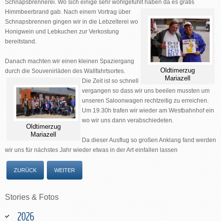
Schnapsbrennerei. Wo sich einige sehr wohlgefühlt haben da es gratis
Himmbeerbrand gab.
Nach einem Vortrag über
Schnapsbrennen gingen wir in die Lebzelterei wo
Honigwein und Lebkuchen zur Verkostung
bereitstand.
Danach machten wir einen kleinen Spaziergang
Oldtimerzug
durch die Souvenirläden des Wallfahrtsortes.
Mariazell
Die Zeit ist so schnell
vergangen so dass wir uns beeilen mussten um
unseren Saloonwagen rechtzeitig zu erreichen.
Um 19.30h trafen wir wieder am Westbahnhof ein
wo wir uns dann verabschiedeten.
Oldtimerzug
Mariazell
Da dieser Ausflug so großen Anklang fand werden
wir uns für nächstes Jahr wieder etwas in der Art einfallen lassen
ZURÜCK
WEITER
Stories
&
Fotos
2026