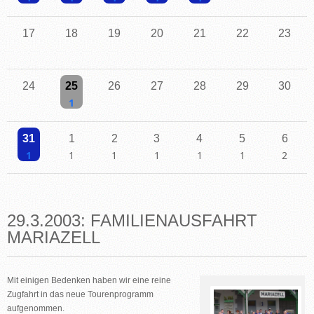
Einzelne Veranstaltung
Einzelne Veranstaltung
Einzelne Veranstaltung
Einzelne Veranstaltung
Einzelne Veranstaltung
17
18
19
20
21
22
23
24
25
26
27
28
29
30
Einzelne Veranstaltung
31
1
2
3
4
5
6
Einzelne Veranstaltung
Einzelne Veranstaltung
Einzelne Veranstaltung
Einzelne Veranstaltung
Einzelne Veranstaltung
Einzelne Veranstaltu
2 Veransta
29.3.2003: FAMILIENAUSFAHRT
MARIAZELL
Mit einigen Bedenken haben wir eine reine
Zugfahrt in das neue Tourenprogramm
aufgenommen.