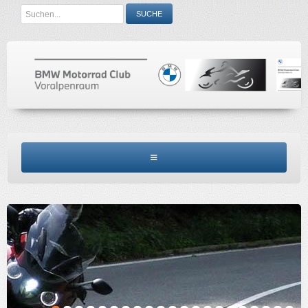
Search
SUCHE
...
BMW MCV HOME
CLUBINFO
TERMINE
ACCESSORIES
KONTAKT