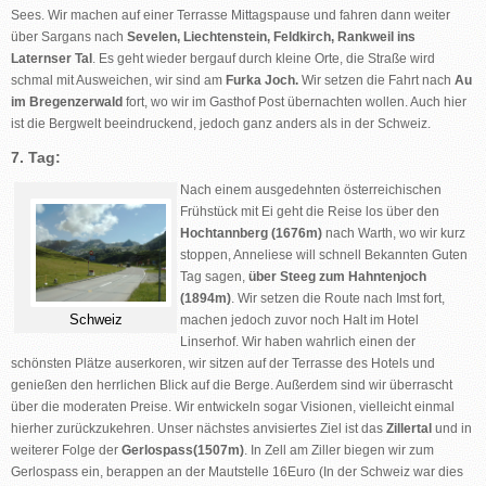
Sees. Wir machen auf einer Terrasse Mittagspause und fahren dann weiter
über Sargans nach
Sevelen, Liechtenstein, Feldkirch, Rankweil ins
Laternser Tal
. Es geht wieder bergauf durch kleine Orte, die Straße wird
schmal mit Ausweichen, wir sind am
Furka Joch.
Wir setzen die Fahrt nach
Au
im Bregenzerwald
fort, wo wir im Gasthof Post übernachten wollen. Auch hier
ist die Bergwelt beeindruckend, jedoch ganz anders als in der Schweiz.
7. Tag:
Nach einem ausgedehnten österreichischen
Frühstück mit Ei geht die Reise los über den
Hochtannberg (1676m)
nach Warth, wo wir kurz
stoppen, Anneliese will schnell Bekannten Guten
Tag sagen,
über Steeg zum Hahntenjoch
(1894m)
. Wir setzen die Route nach Imst fort,
Schweiz
machen jedoch zuvor noch Halt im Hotel
Linserhof. Wir haben wahrlich einen der
schönsten Plätze auserkoren, wir sitzen auf der Terrasse des Hotels und
genießen den herrlichen Blick auf die Berge. Außerdem sind wir überrascht
über die moderaten Preise. Wir entwickeln sogar Visionen, vielleicht einmal
hierher zurückzukehren. Unser nächstes anvisiertes Ziel ist das
Zillertal
und in
weiterer Folge der
Gerlospass(1507m)
. In Zell am Ziller biegen wir zum
Gerlospass ein, berappen an der Mautstelle 16Euro (In der Schweiz war dies