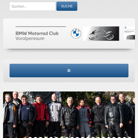
Search
SUCHE
...
BMW MCV HOME
CLUBINFO
TERMINE
ACCESSORIES
KONTAKT