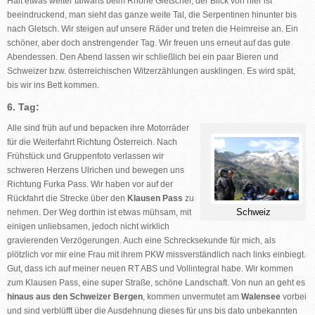
Halt etwas weiter talwärts beim Rhône Gletscher, der Blick von hier ist
beeindruckend, man sieht das ganze weite Tal, die Serpentinen hinunter bis
nach Gletsch. Wir steigen auf unsere Räder und treten die Heimreise an. Ein
schöner, aber doch anstrengender Tag. Wir freuen uns erneut auf das gute
Abendessen. Den Abend lassen wir schließlich bei ein paar Bieren und
Schweizer bzw. österreichischen Witzerzählungen ausklingen. Es wird spät,
bis wir ins Bett kommen.
6. Tag:
Alle sind früh auf und bepacken ihre Motorräder
für die Weiterfahrt Richtung Österreich. Nach
Frühstück und Gruppenfoto verlassen wir
schweren Herzens Ulrichen und bewegen uns
Richtung Furka Pass. Wir haben vor auf der
Rückfahrt die Strecke über den
Klausen Pass
zu
Schweiz
nehmen. Der Weg dorthin ist etwas mühsam, mit
einigen unliebsamen, jedoch nicht wirklich
gravierenden Verzögerungen. Auch eine Schrecksekunde für mich, als
plötzlich vor mir eine Frau mit ihrem PKW missverständlich nach links einbiegt.
Gut, dass ich auf meiner neuen RT ABS und Vollintegral habe. Wir kommen
zum Klausen Pass, eine super Straße, schöne Landschaft. Von nun an geht es
hinaus aus den Schweizer Bergen
, kommen unvermutet am
Walensee
vorbei
und sind verblüfft über die Ausdehnung dieses für uns bis dato unbekannten