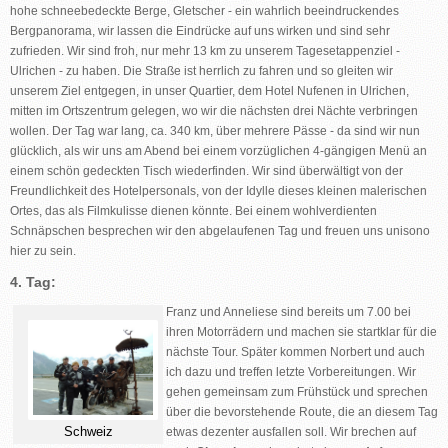
hohe schneebedeckte Berge, Gletscher - ein wahrlich beeindruckendes
Bergpanorama, wir lassen die Eindrücke auf uns wirken und sind sehr
zufrieden. Wir sind froh, nur mehr 13 km zu unserem Tagesetappenziel -
Ulrichen - zu haben. Die Straße ist herrlich zu fahren und so gleiten wir
unserem Ziel entgegen, in unser Quartier, dem Hotel Nufenen in Ulrichen,
mitten im Ortszentrum gelegen, wo wir die nächsten drei Nächte verbringen
wollen. Der Tag war lang, ca. 340 km, über mehrere Pässe - da sind wir nun
glücklich, als wir uns am Abend bei einem vorzüglichen 4-gängigen Menü an
einem schön gedeckten Tisch wiederfinden. Wir sind überwältigt von der
Freundlichkeit des Hotelpersonals, von der Idylle dieses kleinen malerischen
Ortes, das als Filmkulisse dienen könnte. Bei einem wohlverdienten
Schnäpschen besprechen wir den abgelaufenen Tag und freuen uns unisono
hier zu sein.
4. Tag:
Franz und Anneliese sind bereits um 7.00 bei
ihren Motorrädern und machen sie startklar für die
nächste Tour. Später kommen Norbert und auch
ich dazu und treffen letzte Vorbereitungen. Wir
gehen gemeinsam zum Frühstück und sprechen
über die bevorstehende Route, die an diesem Tag
Schweiz
etwas dezenter ausfallen soll. Wir brechen auf