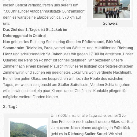
diesen Bericht verfasst, treffen uns bereits um
7.00Uhr auf der Autobahnraststätte Guntramsdorf,
denn es wartet eine Etappe von ca. 570 km auf
Schweiz
uns.
Das Ziel des 1. Tages ist St. Jakob im
Defereggental in Osttirol
.
Nun geht es los Richtung Semmering über den
Pfaffensattel, Birkfeld,
Sommeralm, Teichalm, Pack,
vorbei am Wörther- und Millstättersee
Richtung
Lienz
und schlussendlich
St. Jakob
, das wir gegen 17.30Uhr erreichen. Unser
Quartier, die Pension Posthof, ist schnell gefunden. Wir beziehen unsere
Zimmer nach einem kleinen Plausch mit unserer lustigen oberösterreichischen
Zimmerwirtin und suchen ein geeignetes Lokal fürs wohlverdiente Nachtmahl.
Bei einem guten Gläschen besprechen wir noch die Route des nächsten
Tages, wir wollen zeitgerecht am
Staller Sattel
sein. Vor dem Schlafengehen
witzeln wir noch bei ein paar Klaren, unser Chef muss Kontakte pflegen für
mögliche weitere Fahrten hierher.
2. Tag:
Um 7.00Uhr ist für alle Tagwache, es heißt vor
dem Frühstück noch schnell unsere Bikes startklar
zu machen. Nach einem ausgiebigen Frühstück
geht es in
Richtung Staller Sattel
. Wir sind