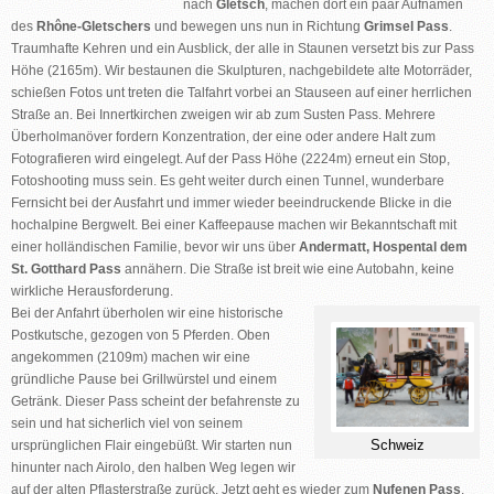
nach
Gletsch
, machen dort ein paar Aufnamen
des
Rhône-Gletschers
und bewegen uns nun in Richtung
Grimsel Pass
.
Traumhafte Kehren und ein Ausblick, der alle in Staunen versetzt bis zur Pass
Höhe (2165m). Wir bestaunen die Skulpturen, nachgebildete alte Motorräder,
schießen Fotos unt treten die Talfahrt vorbei an Stauseen auf einer herrlichen
Straße an. Bei Innertkirchen zweigen wir ab zum Susten Pass. Mehrere
Überholmanöver fordern Konzentration, der eine oder andere Halt zum
Fotografieren wird eingelegt. Auf der Pass Höhe (2224m) erneut ein Stop,
Fotoshooting muss sein. Es geht weiter durch einen Tunnel, wunderbare
Fernsicht bei der Ausfahrt und immer wieder beeindruckende Blicke in die
hochalpine Bergwelt. Bei einer Kaffeepause machen wir Bekanntschaft mit
einer holländischen Familie, bevor wir uns über
Andermatt, Hospental dem
St. Gotthard Pass
annähern. Die Straße ist breit wie eine Autobahn, keine
wirkliche Herausforderung.
Bei der Anfahrt überholen wir eine historische
Postkutsche, gezogen von 5 Pferden. Oben
angekommen (2109m) machen wir eine
gründliche Pause bei Grillwürstel und einem
Getränk. Dieser Pass scheint der befahrenste zu
sein und hat sicherlich viel von seinem
Schweiz
ursprünglichen Flair eingebüßt. Wir starten nun
hinunter nach Airolo, den halben Weg legen wir
auf der alten Pflasterstraße zurück. Jetzt geht es wieder zum
Nufenen Pass
.