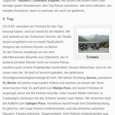
Tagesziel -
Nauders, Landhaus Engadin
. Wir lassen bei einem mehr oder
weniger guten Abendessen, den Tag Revue passieren, alle sind zufrieden, am
meisten Anneliese, denn so weit war sie noch nie gefahren.
3. Tag:
Um 9.00, nachdem wir Proviant für den Tag
besorgt haben, sind wir bereit für die Abfahrt. Wir
sind alsbald an der Schweizer Grenze, die Straße
ist gut ausgebaut und es macht Spaß gleich
morgens die schönen Kurven zu fahren.
An der Grenze empfängt uns ein sehr
Schweiz
pflichtbewusster Beamter aus Österreich, der in
äußerst penibler Manier nicht nur unsere Pässe,
sondern auch unsere Prüfplaketten kontrolliert. Unsere Motorräder sind ok, wir
reisen also ein. Ab jetzt ist Vorsicht geboten, die gefahrene
Höchstgeschwindigkeit beträgt 80 kmh. Wir fahren Richtung
Zernez
, passieren
St. Moritz
mit seinen imposanten Hotels und machen an einem der Seen
einen kurzen Halt. Es geht jetzt zum
Maloja Pass
, ein kurzer Fotostop ist
angesagt, bevor wir die Kehren hinunter unter unsere Räder nehmen. In
Castasegna verlassen wir die Schweiz wieder nach Italien. Wir erreichen bald
die Auffahrt zum
Splügen Pass
. Anneliese macht heute ihre Gesellenprüfung.
Es geht los, vier enge Kehren hintereinander, und das teilweise zwischen
Häusern, Felsdurchbrüche, Gegenverkehr, zehn Kehren hintereinander usw.