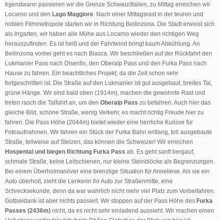
Irgendwann passieren wir die Grenze Schweiz/Italien, zu Mittag erreichen wir
Locarno und den
Lago Maggiore
. Nach einer Mittagsrast in der teuren und
noblen Filmmetropole starten wir in Richtung Bellinzona. Die Stadt erweist sich
als Irrgarten, wir haben alle Mühe aus Locarno wieder den richtigen Weg
herauszufinden. Es ist heiß und der Fahrtwind bringt kaum Abkühlung. An
Bellinzona vorbei geht es nach Biasca. Wir beschließen auf der Rückfahrt den
Lukmanier Pass nach Disentis, den Oberalp Pass und den Furka Pass nach
Hause zu fahren. Ein beachtliches Projekt, da die Zeit schon sehr
fortgeschritten ist. Die Straße auf den Lukmanier ist gut ausgebaut, breites Tal,
grüne Hänge. Wir sind bald oben (1914m), machen die gewohnte Rast und
treten rasch die Talfahrt an, um den
Oberalp Pass
zu befahren. Auch hier das
gleiche Bild, schöne Straße, wenig Verkehr, es macht richtig Freude hier zu
fahren. Die Pass Höhe (2044m) bietet wieder eine herrliche Kulisse für
Fotoaufnahmen. Wir fahren ein Stück der Furka Bahn entlang, toll ausgebaute
Straße, teilweise auf Stelzen, das können die Schweizer! Wir erreichen
Hospental und biegen Richtung Furka Pass
ab. Es geht sanft bergauf,
schmale Straße, keine Leitschienen, nur kleine Steinblöcke als Begrenzungen.
Bei einem Überholmanöver eine brenzlige Situation für Anneliese. Als sie ein
Auto überholt, zieht die Lenkerin ihr Auto zur Straßenmitte, eine
Schrecksekunde, denn da war wahrlich nicht mehr viel Platz zum Vorbeifahren.
Gottseidank ist aber nichts passiert. Wir stoppen auf der Pass Höhe des
Furka
Passes (2436m)
nicht, da es nicht sehr einladend aussieht. Wir machen einen