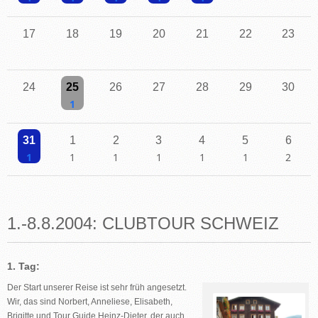
Einzelne Veranstaltung
Einzelne Veranstaltung
Einzelne Veranstaltung
Einzelne Veranstaltung
Einzelne Veranstaltung
17
18
19
20
21
22
23
24
25
26
27
28
29
30
Einzelne Veranstaltung
31
1
2
3
4
5
6
Einzelne Veranstaltung
Einzelne Veranstaltung
Einzelne Veranstaltung
Einzelne Veranstaltung
Einzelne Veranstaltung
Einzelne Veranstaltu
2 Veransta
1.-8.8.2004: CLUBTOUR SCHWEIZ
1. Tag:
Der Start unserer Reise ist sehr früh angesetzt.
Wir, das sind Norbert, Anneliese, Elisabeth,
Brigitte und Tour Guide Heinz-Dieter, der auch