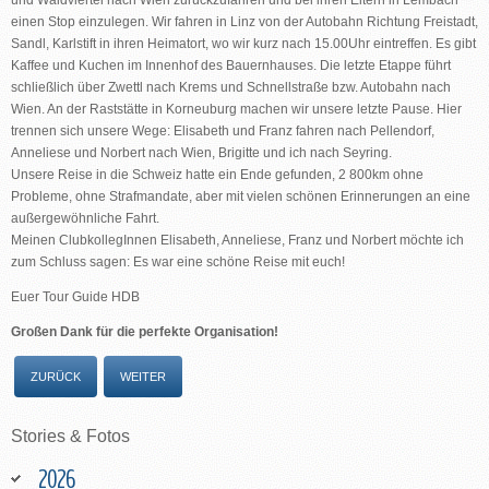
und Waldviertel nach Wien zurückzufahren und bei ihren Eltern in Lembach
einen Stop einzulegen. Wir fahren in Linz von der Autobahn Richtung Freistadt,
Sandl, Karlstift in ihren Heimatort, wo wir kurz nach 15.00Uhr eintreffen. Es gibt
Kaffee und Kuchen im Innenhof des Bauernhauses. Die letzte Etappe führt
schließlich über Zwettl nach Krems und Schnellstraße bzw. Autobahn nach
Wien. An der Raststätte in Korneuburg machen wir unsere letzte Pause. Hier
trennen sich unsere Wege: Elisabeth und Franz fahren nach Pellendorf,
Anneliese und Norbert nach Wien, Brigitte und ich nach Seyring.
Unsere Reise in die Schweiz hatte ein Ende gefunden, 2 800km ohne
Probleme, ohne Strafmandate, aber mit vielen schönen Erinnerungen an eine
außergewöhnliche Fahrt.
Meinen ClubkollegInnen Elisabeth, Anneliese, Franz und Norbert möchte ich
zum Schluss sagen: Es war eine schöne Reise mit euch!
Euer Tour Guide HDB
Großen Dank für die perfekte Organisation!
ZURÜCK
WEITER
Stories
&
Fotos
2026