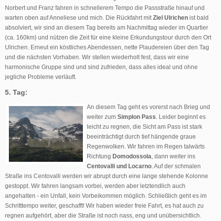
Norbert und Franz fahren in schnellerem Tempo die Passstraße hinauf und
warten oben auf Anneliese und mich. Die Rückfahrt mit
Ziel Ulrichen
ist bald
absolviert, wir sind an diesem Tag bereits am Nachmittag wieder im Quartier
(ca. 160km) und nützen die Zeit für eine kleine Erkundungstour durch den Ort
Ulrichen. Erneut ein köstliches Abendessen, nette Plaudereien über den Tag
und die nächsten Vorhaben. Wir stellen wiederholt fest, dass wir eine
harmonische Gruppe sind und sind zufrieden, dass alles ideal und ohne
jegliche Probleme verläuft.
5. Tag:
An diesem Tag geht es vorerst nach Brieg und
weiter zum
Simplon Pass
. Leider beginnt es
leicht zu regnen, die Sicht am Pass ist stark
beeinträchtigt durch tief hängende graue
Regenwolken. Wir fahren im Regen talwärts
Richtung
Domodossola
, dann weiter ins
Centovalli und Locarno
. Auf der schmalen
Straße ins Centovalli werden wir abrupt durch eine lange stehende Kolonne
gestoppt. Wir fahren langsam vorbei, werden aber letztendlich auch
angehalten - ein Unfall, kein Vorbeikommen möglich. Schließlich geht es im
Schritttempo weiter, geschafft! Wir haben wieder freie Fahrt, es hat auch zu
regnen aufgehört, aber die Straße ist noch nass, eng und unübersichtlich.