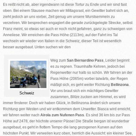
Es reißt nicht ab, aber irgendwann ist diese Tortur zu Ende und wir sind fast
oben. Bei einem Stausee machen wir Mittagsrast, ein Gewitter bahnt sich an,
zieht jedoch an uns vorbei, Zeit genug um unsere Wurstsemmeln zu
verzehren. Wir besprechen engagiert die gerade zurückgelegte Strecke, selbst
Franz meint, so etwas sei auch er noch nicht gefahren, ganz zu schweigen von
Anneliese. Wir erreichen die Pass Höhe (2113m), auf der Fahrt ins Tal
wechseln wir wieder von Italien in die Schweiz, dieser Teil ist wesentlich
besser ausgebaut. Unten suchen wir den
Weg zum
San Bernardino Pass
, Leider beginnt
es zu regnen. Traumhafte Kehren, jedoch bei
Regenwetter nur halb so schön. Wir fahren an der
Pass Höhe (2065m) vorbei talwärts, der Regen
mäßigt sich, es geht weiter Richtung
Bellinzona
.
Vor uns braut sich ein mächtiges Gewitter
Schweiz
zusammen, Blitze zucken am Himmel, es wird
immer finsterer. Doch wir haben Glück, in Bellinzona ändert sich unsere
Richtung gen Westen und wir entkommen dem Unwetter. Biasca wird erreicht,
wir fahren weiter nach
Airola zum Nufenen Pass
. Es sind 36 km bis zur Pass
Höhe auf 2478, der höchste unserer Pässe! Die Straße bergan ist wunderbar
ausgebaut, es geht in flottem Tempo die lang gezogenen Kurven auf den
höchsten Punkt. Wir verweilen kurz oben, herrlich die Aussicht: ein kleiner See,