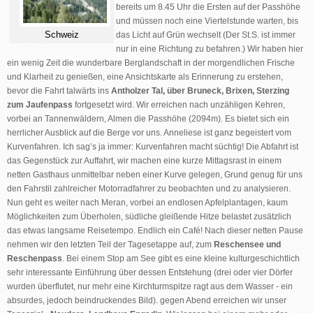
bereits um 8.45 Uhr die Ersten auf der Passhöhe
und müssen noch eine Viertelstunde warten, bis
Schweiz
das Licht auf Grün wechselt (Der St.S. ist immer
nur in eine Richtung zu befahren.) Wir haben hier
ein wenig Zeit die wunderbare Berglandschaft in der morgendlichen Frische
und Klarheit zu genießen, eine Ansichtskarte als Erinnerung zu erstehen,
bevor die Fahrt talwärts ins
Antholzer Tal, über Bruneck, Brixen, Sterzing
zum Jaufenpass
fortgesetzt wird. Wir erreichen nach unzähligen Kehren,
vorbei an Tannenwäldern, Almen die Passhöhe (2094m). Es bietet sich ein
herrlicher Ausblick auf die Berge vor uns. Anneliese ist ganz begeistert vom
Kurvenfahren. Ich sag’s ja immer: Kurvenfahren macht süchtig! Die Abfahrt ist
das Gegenstück zur Auffahrt, wir machen eine kurze Mittagsrast in einem
netten Gasthaus unmittelbar neben einer Kurve gelegen, Grund genug für uns
den Fahrstil zahlreicher Motorradfahrer zu beobachten und zu analysieren.
Nun geht es weiter nach Meran, vorbei an endlosen Apfelplantagen, kaum
Möglichkeiten zum Überholen, südliche gleißende Hitze belastet zusätzlich
das etwas langsame Reisetempo. Endlich ein Café! Nach dieser netten Pause
nehmen wir den letzten Teil der Tagesetappe auf, zum
Reschensee und
Reschenpass
. Bei einem Stop am See gibt es eine kleine kulturgeschichtlich
sehr interessante Einführung über dessen Entstehung (drei oder vier Dörfer
wurden überflutet, nur mehr eine Kirchturmspitze ragt aus dem Wasser - ein
absurdes, jedoch beindruckendes Bild). gegen Abend erreichen wir unser