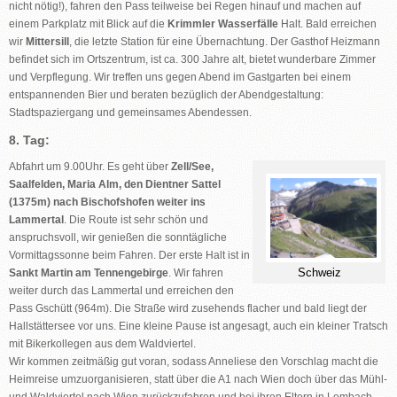
nicht nötig!), fahren den Pass teilweise bei Regen hinauf und machen auf
einem Parkplatz mit Blick auf die
Krimmler
Wasserfälle
Halt. Bald erreichen
wir
Mittersill
, die letzte Station für eine Übernachtung. Der Gasthof Heizmann
befindet sich im Ortszentrum, ist ca. 300 Jahre alt, bietet wunderbare Zimmer
und Verpflegung. Wir treffen uns gegen Abend im Gastgarten bei einem
entspannenden Bier und beraten bezüglich der Abendgestaltung:
Stadtspaziergang und gemeinsames Abendessen.
8. Tag:
Abfahrt um 9.00Uhr. Es geht über
Zell/See,
Saalfelden, Maria Alm, den Dientner Sattel
(1375m) nach Bischofshofen weiter ins
Lammertal
. Die Route ist sehr schön und
anspruchsvoll, wir genießen die sonntägliche
Vormittagssonne beim Fahren. Der erste Halt ist in
Schweiz
Sankt Martin am Te
nnengebirge
. Wir fahren
weiter durch das Lammertal und erreichen den
Pass Gschütt (964m). Die Straße wird zusehends flacher und bald liegt der
Hallstättersee vor uns. Eine kleine Pause ist angesagt, auch ein kleiner Tratsch
mit Bikerkollegen aus dem Waldviertel.
Wir kommen zeitmäßig gut voran, sodass Anneliese den Vorschlag macht die
Heimreise umzuorganisieren, statt über die A1 nach Wien doch über das Mühl-