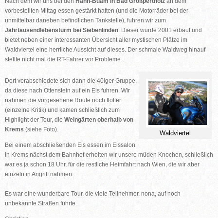
Nach dem wir uns bei den
Hahn-Buam in Bad Großpertholz
an dem
vorbestellten Mittag essen gestärkt hatten (und die Motorräder bei der
unmittelbar daneben befindlichen Tankstelle), fuhren wir zum
Jahrtausendlebensturm bei Siebenlinden
. Dieser wurde 2001 erbaut und
bietet neben einer interessanten Übersicht aller mystischen Plätze im
Waldviertel eine herrliche Aussicht auf dieses. Der schmale Waldweg hinauf
stellte nicht mal die RT-Fahrer vor Probleme.
Dort verabschiedete sich dann die 40iger Gruppe,
da diese nach Ottenstein auf ein Eis fuhren. Wir
nahmen die vorgesehene Route noch flotter
(einzelne Kritik) und kamen schließlich zum
Highlight der Tour, die
Weingärten oberhalb von
Krems
(siehe Foto).
Waldviertel
Bei einem abschließenden Eis essen im Eissalon
in Krems nächst dem Bahnhof erholten wir unsere müden Knochen, schließlich
war es ja schon 18 Uhr, für die restliche Heimfahrt nach Wien, die wir aber
einzeln in Angriff nahmen.
Es war eine wunderbare Tour, die viele Teilnehmer, nona, auf noch
unbekannte Straßen führte.