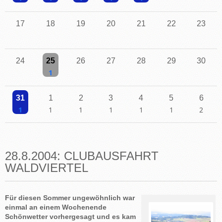
Einzelne Veranstaltung
Einzelne Veranstaltung
Einzelne Veranstaltung
Einzelne Veranstaltung
Einzelne Veranstaltung
17
18
19
20
21
22
23
24
25
26
27
28
29
30
Einzelne Veranstaltung
31
1
2
3
4
5
6
Einzelne Veranstaltung
Einzelne Veranstaltung
Einzelne Veranstaltung
Einzelne Veranstaltung
Einzelne Veranstaltung
Einzelne Veranstaltu
2 Veransta
28.8.2004: CLUBAUSFAHRT
WALDVIERTEL
Für diesen Sommer ungewöhnlich war
einmal an einem Wochenende
Schönwetter vorhergesagt und es kam