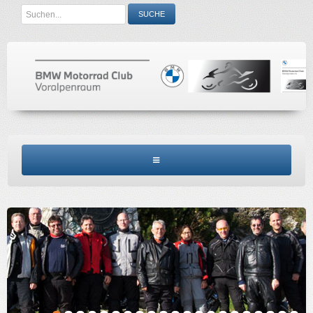
Search
SUCHE
...
BMW MCV HOME
CLUBINFO
TERMINE
ACCESSORIES
KONTAKT