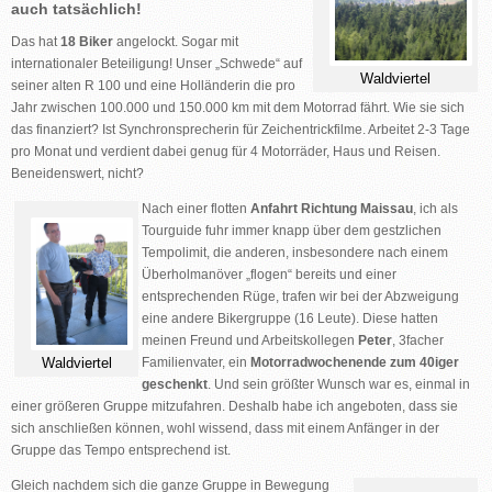
auch tatsächlich!
Das hat
18 Biker
angelockt. Sogar mit
internationaler Beteiligung! Unser „Schwede“ auf
Waldviertel
seiner alten R 100 und eine Holländerin die pro
Jahr zwischen 100.000 und 150.000 km mit dem Motorrad fährt. Wie sie sich
das finanziert? Ist Synchronsprecherin für Zeichentrickfilme. Arbeitet 2-3 Tage
pro Monat und verdient dabei genug für 4 Motorräder, Haus und Reisen.
Beneidenswert, nicht?
Nach einer flotten
Anfahrt Richtung Maissau
, ich als
Tourguide fuhr immer knapp über dem gestzlichen
Tempolimit, die anderen, insbesondere nach einem
Überholmanöver „flogen“ bereits und einer
entsprechenden Rüge, trafen wir bei der Abzweigung
eine andere Bikergruppe (16 Leute). Diese hatten
meinen Freund und Arbeitskollegen
Peter
, 3facher
Waldviertel
Familienvater, ein
Motorradwochenende zum 40iger
geschenkt
. Und sein größter Wunsch war es, einmal in
einer größeren Gruppe mitzufahren. Deshalb habe ich angeboten, dass sie
sich anschließen können, wohl wissend, dass mit einem Anfänger in der
Gruppe das Tempo entsprechend ist.
Gleich nachdem sich die ganze Gruppe in Bewegung