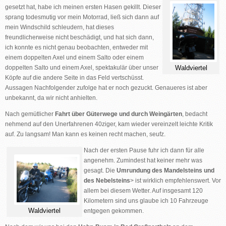
gesetzt hat, habe ich meinen ersten Hasen gekillt. Dieser
sprang todesmutig vor mein Motorrad, ließ sich dann auf
mein Windschild schleudern, hat dieses
freundlicherweise nicht beschädigt, und hat sich dann,
ich konnte es nicht genau beobachten, entweder mit
einem doppelten Axel und einem Salto oder einem
Waldviertel
doppelten Salto und einem Axel, spektakulär über unser
Köpfe auf die andere Seite in das Feld vertschüsst.
Aussagen Nachfolgender zufolge hat er noch gezuckt. Genaueres ist aber
unbekannt, da wir nicht anhielten.
Nach gemütlicher
Fahrt über Güterwege und durch Weingärten
, bedacht
nehmend auf den Unerfahrenen 40ziger, kam wieder vereinzelt leichte Kritik
auf. Zu langsam! Man kann es keinen recht machen, seufz.
Nach der ersten Pause fuhr ich dann für alle
angenehm. Zumindest hat keiner mehr was
gesagt. Die
Umrundung des Mandelsteins und
des Nebelsteins
> ist wirklich empfehlenswert. Vor
allem bei diesem Wetter. Auf insgesamt 120
Kilometern sind uns glaube ich 10 Fahrzeuge
Waldviertel
entgegen gekommen.