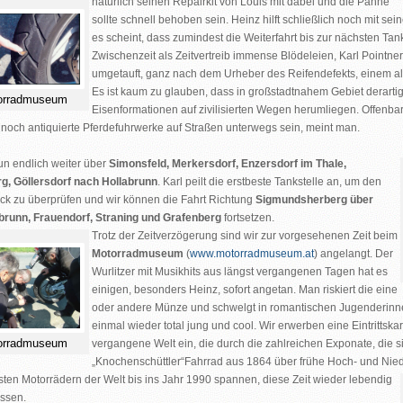
natürlich seinen Repairkit von Louis mit dabei und die Panne
sollte schnell behoben sein. Heinz hilft schließlich noch mit s
ung
es scheint, dass zumindest die Weiterfahrt bis zur nächsten Tanks
Zwischenzeit als Zeitvertreib immense Blödeleien, Karl Pointn
umgetauft, ganz nach dem Urheber des Reifendefekts, einem
a
Es ist kaum zu glauben, dass in großstadtnahem Gebiet derartig
orradmuseum
Eisenformationen auf zivilisierten Wegen herumliegen. Offenbar
 noch antiquierte Pferdefuhrwerke auf Straßen unterwegs sein, meint man.
un endlich weiter über
Simonsfeld, Merkersdorf, Enzersdorf im Thale,
g, Göllersdorf nach Hollabrunn
. Karl peilt die erstbeste Tankstelle an, um den
ck zu überprüfen und wir können die Fahrt Richtung
Sigmundsherberg über
brunn, Frauendorf, Straning und Grafenberg
fortsetzen.
Trotz der Zeitverzögerung sind wir zur vorgesehenen Zeit beim
Motorradmuseum
(
www.motorradmuseum.at
) angelangt. Der
Wurlitzer mit Musikhits aus längst vergangenen Tagen hat es
einigen, besonders Heinz, sofort angetan. Man riskiert die eine
oder andere Münze und schwelgt in romantischen Jugenderinne
einmal wieder total jung und cool. Wir erwerben eine Eintrittskar
orradmuseum
vergangene Welt ein, die durch die zahlreichen Exponate, die 
„Knochenschüttler“Fahrrad aus 1864 über frühe Hoch- und Nied
ten Motorrädern der Welt bis ins Jahr 1990 spannen, diese Zeit wieder lebendig
ssen.