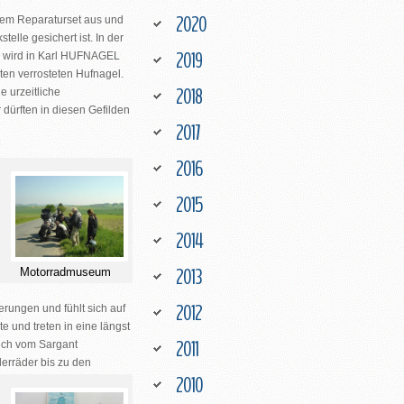
2020
einem Reparaturset aus und
telle gesichert ist. In der
2019
er wird in Karl HUFNAGEL
lten verrosteten Hufnagel
.
2018
e urzeitliche
 dürften in diesen Gefilden
2017
2016
2015
2014
2013
Motorradmuseum
2012
rungen und fühlt sich auf
te und treten in eine längst
2011
sich vom Sargant
erräder bis zu den
2010