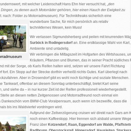
wundernswert, mit welcher Leidenschaft
Hans Ehn
hier versucht hat, „
den
 Dingen, zu denen auch Motorräder gehören, hier einen Hauch der Ewigkeit zu
zit. nach: Folder zu Motorradmuseum). Für Technikfreaks sicherlich eine
wunderbare Sache, für mich persönlich als relativ
technikfernes Wesen, kein Muss!
Wir verlassen
Sigmundsherberg
und peilen mit knurrenden M
Surböck
in
Rodingersdorf
an. Eine erstklassige Wahl von Kar
Ambiente sind untadelig.
Wir verbringen die Mittagszeit im Hofgarten des Wirtshauses,
orradmuseum
Kräutern, Pflanzen und Blumen, das in seiner Pracht südliches Fla
nd mit der Sorge, ob Karls Reifen halten wird, setzen wir unsere Fahrt
Richtung
rf
fort. Ein Stopp auf der Strecke dorthin verheißt nichts Gutes. Karl überlegt nach
ckzufahren. Aber in Drosendorf gibt es wohl noch tüchtige und soziale Menschen.
ge Tankwart, offenbar an diesem Sonntag unterbeschäftigt, bietet Karl seine
, und siehe da – in nur kurzer Zeit ist der Reifen professionell wiederhergestellt.
 Stelle an diesen netten Zeitgenossen und Motorradfreund noch einmal ein
es Dankeschön
vom BMW-Club Voralpenraum, auch wenn ich bezweifle, dass die
als bis ins Waldviertel vordringen wird.
Aufgrund der Zeitverzögerung cruisen wir direkt nach
Gars am 
noch einen Kaffeestopp. Hier trennen sich alsbald unsere Wege.
Franz über
K
otzendorf, Raan, Eggendorf am Walde, Pfaffstet
Radlbrunn, Oberstockstall, Hippersdorf, Hausleiten, Stocker