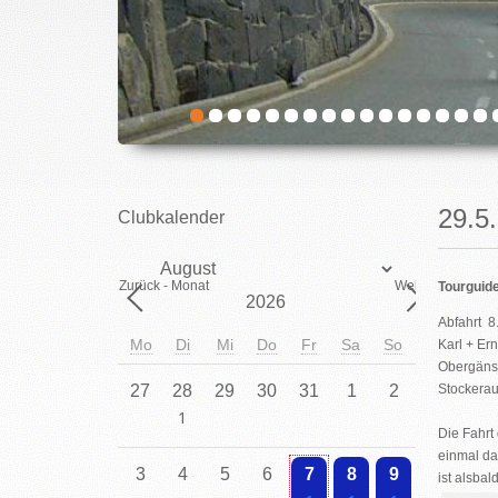
29.
Clubkalender
Monat
Zurück - Monat
Weiter - Monat
Tourguide
Jahr
Abfahrt 8
Mo
Di
Mi
Do
Fr
Sa
So
Karl + Er
Obergänse
27
28
29
30
31
1
2
Stockerau
Die Fahrt 
einmal da
Einzelne Veranstaltung
3
4
5
6
7
8
9
ist alsba