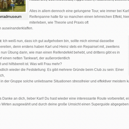
Alles in allem dennoch eine gelungene Tour, wie immer bei Karl 
orradmuseum
Reifenpanne hatte für so manchen einen lehrreichen Effekt, hi
miterleben, wie Theorie und Praxis oft
ch auseinanderklaffen.
t:
Ich weiß nun, dass ich gut aufgehoben bin, sollte mich einmal dasselbe
 ereilen, denn erstens haben Karl und Heinz stets ein Repairset mit, zweitens
 nun Übung darin, wie man einen Reifendefekt behebt, und drittens gibt es in
f einen netten Tankwart, der außerordentlich
und hilfsbereit ist. Was will Frau mehr?
dlich wieder die Feststellung: Es gibt mehrere Gründe beim Club zu sein: Einer
ich,
in der Gruppe solche unliebsame Situationen stressfreier und effektiver meistern
s Danke an dich, lieber Karl!
Du hast wieder eine interessante Route vorbereitet, e
n Wirten ausgewählt und durch deine große Umsicht einen Superguide abgegeben