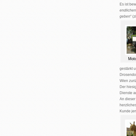
Es ist be
endlichen
geben
“ (
Mot
gestärkt u
Drosendo
Wien zurü
Der hiesi
Dienste an
An dieser
herzlich
Kunde jem