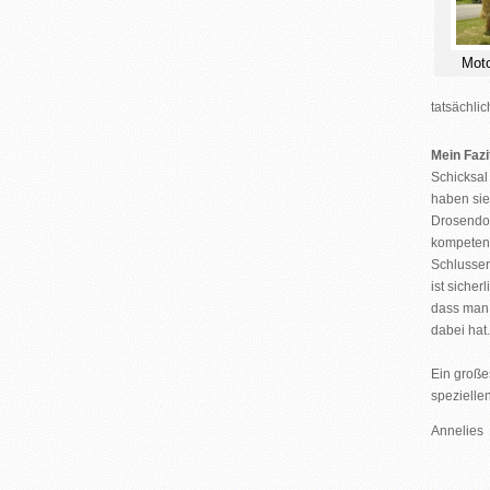
Mot
tatsächli
Mein Fazi
Schicksal
haben sie
Drosendor
kompetent 
Schlussen
ist sicherl
dass man 
dabei hat.
Ein große
spezielle
Annelies