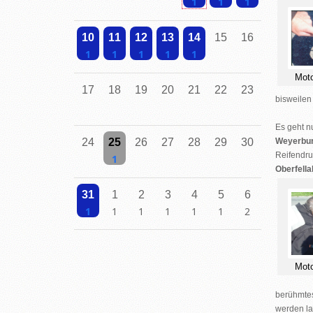
Einzelne Veranstaltung
Einzelne Veranstaltung
Einzelne Veranstalt
10
11
12
13
14
15
16
Mot
Einzelne Veranstaltung
Einzelne Veranstaltung
Einzelne Veranstaltung
Einzelne Veranstaltung
Einzelne Veranstaltung
17
18
19
20
21
22
23
bisweilen
Es geht n
24
25
26
27
28
29
30
Weyerbur
Reifendru
Oberfella
Einzelne Veranstaltung
31
1
2
3
4
5
6
Einzelne Veranstaltung
Einzelne Veranstaltung
Einzelne Veranstaltung
Einzelne Veranstaltung
Einzelne Veranstaltung
Einzelne Veranstaltung
2 Veranstaltungen
Mot
berühmtes
werden la