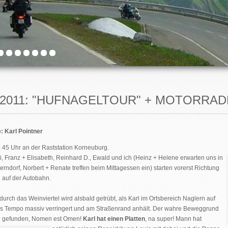
5.2011: "HUFNAGELTOUR" + MOTORR
:
Karl Pointner
. 45 Uhr an der
Raststation Korneuburg
.
ni, Franz + Elisabeth, Reinhard D., Ewald und ich (Heinz + Helene erwarten uns in
rndorf, Norbert + Renate treffen beim Mittagessen ein) starten vorerst Richtung
 auf der Autobahn.
durch das Weinviertel wird alsbald getrübt, als Karl im Ortsbereich
Naglern
auf
s Tempo massiv verringert und am Straßenrand anhält. Der wahre Beweggrund
ld gefunden, Nomen est Omen!
Karl hat einen Platten
, na super!
Mann hat