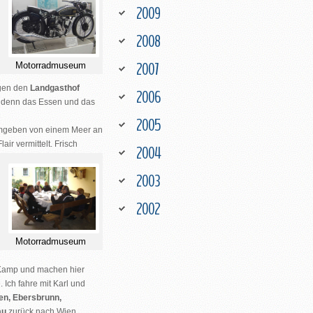
2009
2008
2007
Motorradmuseum
ägen den
Landgasthof
2006
l, denn das Essen und das
2005
 umgeben von einem Meer an
ir vermittelt. Frisch
2004
2003
2002
Motorradmuseum
Kamp
und machen hier
 Ich fahre mit Karl und
ten, Ebersbrunn,
au
zurück nach Wien
.