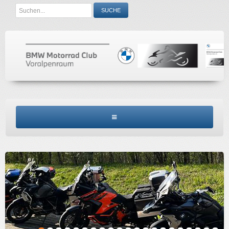
Search
SUCHE
...
BMW MCV HOME
CLUBINFO
TERMINE
ACCESSORIES
KONTAKT