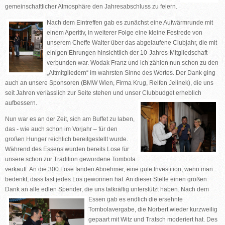
gemeinschaftlicher Atmosphäre den Jahresabschluss zu feiern.
Nach dem Eintreffen gab es zunächst eine Aufwärmrunde mit
einem Aperitiv, in weiterer Folge eine kleine Festrede von
unserem Cheffe Walter über das abgelaufene Clubjahr, die mit
einigen Ehrungen hinsichtlich der 10-Jahres-Mitgliedschaft
verbunden war. Wodak Franz und ich zählen nun schon zu den
„Altmitgliedern“ im wahrsten Sinne des Wortes. Der Dank ging
auch an unsere Sponsoren (BMW Wien, Firma Krug, Reifen Jelinek), die uns
seit Jahren verlässlich zur Seite stehen und unser Clubbudget erheblich
aufbessern.
Nun war es an der Zeit, sich am Buffet zu laben,
das - wie auch schon im Vorjahr – für den
großen Hunger reichlich bereitgestellt wurde.
Während des Essens wurden bereits Lose für
unsere schon zur Tradition gewordene Tombola
verkauft. An die 300 Lose fanden Abnehmer, eine gute Investition, wenn man
bedenkt, dass fast jedes Los gewonnen hat. An dieser Stelle einen großen
Dank an alle edlen Spender, die uns tatkräftig unterstützt haben. Nach dem
Essen gab es endlich die ersehnte
Tombolavergabe, die Norbert wieder kurzweilig
gepaart mit Witz und Tratsch moderiert hat. Des