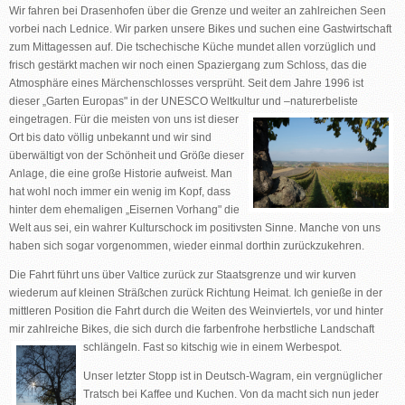
Wir fahren bei Drasenhofen über die Grenze und weiter an zahlreichen Seen
vorbei nach Lednice. Wir parken unsere Bikes und suchen eine Gastwirtschaft
zum Mittagessen auf. Die tschechische Küche mundet allen vorzüglich und
frisch gestärkt machen wir noch einen Spaziergang zum Schloss, das die
Atmosphäre eines Märchenschlosses versprüht. Seit dem Jahre 1996 ist
dieser „Garten Europas" in der UNESCO Weltkultur und –naturerbeliste
eingetragen. Für die meisten von
uns ist dieser
Ort bis dato völlig unbekannt und wir sind
überwältigt von der Schönheit und Größe dieser
Anlage, die eine große Historie aufweist. Man
hat wohl noch immer ein wenig im Kopf, dass
hinter dem ehemaligen „Eisernen Vorhang" die
Welt aus sei, ein wahrer Kulturschock im positivsten Sinne. Manche von uns
haben sich sogar vorgenommen, wieder einmal dorthin zurückzukehren.
Die Fahrt führt uns über Valtice zurück zur Staatsgrenze und wir kurven
wiederum auf kleinen Sträßchen zurück Richtung Heimat. Ich genieße in der
mittleren Position die Fahrt durch die Weiten des Weinviertels, vor und hinter
mir zahlreiche Bikes, die sich durch die farbenfrohe herbstliche Landschaft
schlängeln. Fast so kitschig wie in
einem Werbespot.
Unser letzter Stopp ist in Deutsch-Wagram, ein vergnüglicher
Tratsch bei Kaffee und Kuchen. Von da macht sich nun jeder