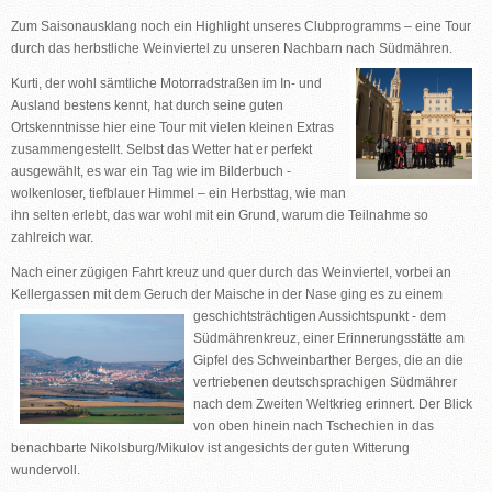
Zum Saisonausklang noch ein Highlight unseres Clubprogramms – eine Tour
durch das herbstliche Weinviertel zu unseren Nachbarn nach Südmähren.
Kurti, der wohl sämtliche Motorradstraßen im In- und
Ausland bestens kennt, hat durch seine guten
Ortskenntnisse hier eine Tour mit vielen kleinen Extras
zusammengestellt. Selbst das Wetter hat er perfekt
ausgewählt, es war ein Tag wie im Bilderbuch -
wolkenloser, tiefblauer Himmel – ein Herbsttag, wie man
ihn selten erlebt, das war wohl mit ein Grund, warum die Teilnahme so
zahlreich war.
Nach einer zügigen Fahrt kreuz und quer durch das Weinviertel, vorbei an
Kellergassen mit dem Geruch der Maische in der Nase gi
ng es zu einem
geschichtsträchtigen Aussichtspunkt - dem
Südmährenkreuz, einer Erinnerungsstätte am
Gipfel des Schweinbarther Berges, die an die
vertriebenen deutschsprachigen Südmährer
nach dem Zweiten Weltkrieg erinnert. Der Blick
von oben hinein nach Tschechien in das
benachbarte Nikolsburg/Mikulov ist angesichts der guten Witterung
wundervoll.