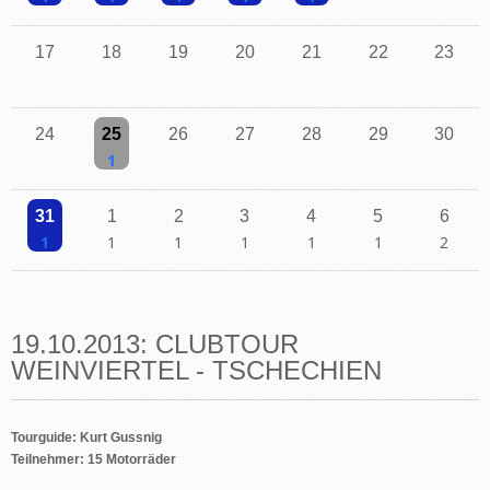
Einzelne Veranstaltung
Einzelne Veranstaltung
Einzelne Veranstaltung
Einzelne Veranstaltung
Einzelne Veranstaltung
17
18
19
20
21
22
23
24
25
26
27
28
29
30
Einzelne Veranstaltung
31
1
2
3
4
5
6
Einzelne Veranstaltung
Einzelne Veranstaltung
Einzelne Veranstaltung
Einzelne Veranstaltung
Einzelne Veranstaltung
Einzelne Veranstaltu
2 Veransta
19.10.2013: CLUBTOUR
WEINVIERTEL - TSCHECHIEN
Tourguide: Kurt
Gussnig
Teilnehmer: 15 Motorräder