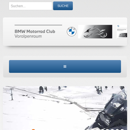
Search
SUCHE
...
BMW MCV HOME
CLUBINFO
TERMINE
ACCESSORIES
KONTAKT