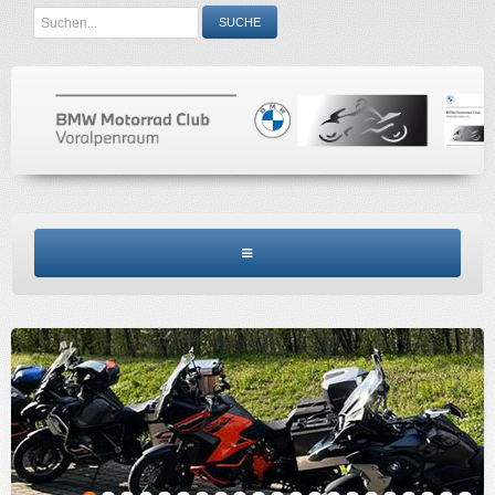
Search
SUCHE
...
BMW MCV HOME
CLUBINFO
TERMINE
ACCESSORIES
KONTAKT