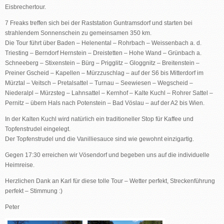
Eisbrechertour.
7 Freaks treffen sich bei der Raststation Guntramsdorf und starten bei
strahlendem Sonnenschein zu gemeinsamen 350 km.
Die Tour führt über Baden – Helenental – Rohrbach – Weissenbach a. d.
Triesting – Berndorf Hernstein – Dreistetten – Hohe Wand – Grünbach a.
Schneeberg – Stixenstein – Bürg – Prigglitz – Gloggnitz – Breitenstein –
Preiner Gscheid – Kapellen – Mürzzuschlag – auf der S6 bis Mitterdorf im
Mürztal – Veitsch – Pretalsattel – Turnau – Seewiesen – Wegscheid –
Niederalpl – Mürzsteg – Lahnsattel – Kernhof – Kalte Kuchl – Rohrer Sattel –
Pernitz – übern Hals nach Potenstein – Bad Vöslau – auf der A2 bis Wien.
In der Kalten Kuchl wird natürlich ein traditioneller Stop für Kaffee und
Topfenstrudel eingelegt.
Der Topfenstrudel und die Vanilliesauce sind wie gewohnt einzigartig.
Gegen 17:30 erreichen wir Vösendorf und begeben uns auf die individuelle
Heimreise.
Herzlichen Dank an Karl für diese tolle Tour – Wetter perfekt, Streckenführung
perfekt – Stimmung :)
Peter