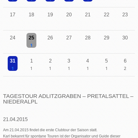
Einzelne Veranstaltung
Einzelne Veranstaltung
Einzelne Veranstaltung
Einzelne Veranstaltung
Einzelne Veranstaltung
17
18
19
20
21
22
23
24
25
26
27
28
29
30
Einzelne Veranstaltung
31
1
2
3
4
5
6
Einzelne Veranstaltung
Einzelne Veranstaltung
Einzelne Veranstaltung
Einzelne Veranstaltung
Einzelne Veranstaltung
Einzelne Veranstaltu
2 Veransta
TAGESTOUR ADLITZGRABEN – PRETALSATTEL –
NIEDERALPL
21.04.2015
Am 21.04.2015 findet die erste Clubtour der Saison statt.
Karl bekannt für spontane Touren ist der Organisator und Guide dieser