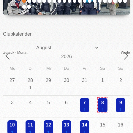
IMPRESSUM
Clubkalender
Monat
Zurück - Monat
Weiter 
Jahr
Mo
Di
Mi
Do
Fr
Sa
So
27
28
29
30
31
1
2
Einzelne Veranstaltung
3
4
5
6
7
8
9
Einzelne Veranstaltung
Einzelne Veranstaltu
Einzelne V
10
11
12
13
14
15
16