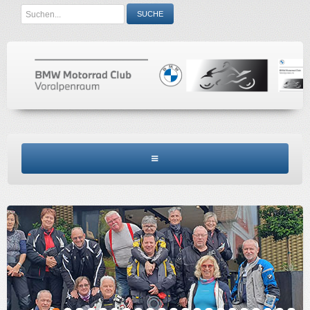
Search
SUCHE
...
BMW MCV HOME
CLUBINFO
TERMINE
ACCESSORIES
KONTAKT