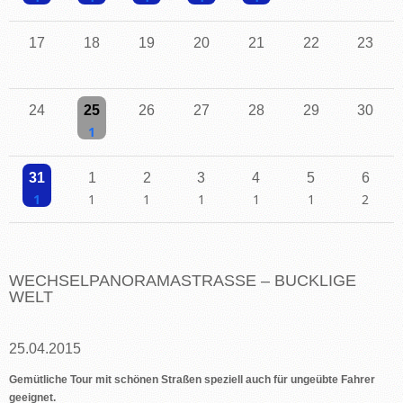
Einzelne Veranstaltung
Einzelne Veranstaltung
Einzelne Veranstaltung
Einzelne Veranstaltung
Einzelne Veranstaltung
17
18
19
20
21
22
23
24
25
26
27
28
29
30
Einzelne Veranstaltung
31
1
2
3
4
5
6
Einzelne Veranstaltung
Einzelne Veranstaltung
Einzelne Veranstaltung
Einzelne Veranstaltung
Einzelne Veranstaltung
Einzelne Veranstaltu
2 Veransta
WECHSELPANORAMASTRASSE – BUCKLIGE W
ELT
25.04.2015
Gemütliche Tour mit schönen Straßen speziell auch für ungeübte Fahrer
geeignet.