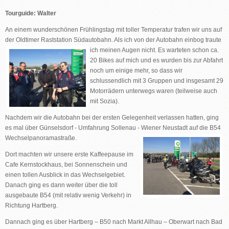
Tourguide: Walter
An einem wunderschönen Frühlingstag mit toller Temperatur trafen wir uns auf
der Oldtimer Raststation Südautobahn. Als ich von der Autobahn
einbog traute
ich meinen Augen nicht. Es warteten schon ca.
20 Bikes auf mich und es wurden bis zur Abfahrt
noch um einige mehr, so dass wir
schlussendlich mit 3 Gruppen und insgesamt 29
Motorrädern unterwegs waren (teilweise auch
mit Sozia).
Nachdem wir die Autobahn bei der ersten Gelegenheit verlassen hatten, ging
es mal über Günselsdorf - Umfahrung Sollenau - Wiener Neustadt auf die B54
Wechselpanoramastraße.
Dort machten wir unsere erste Kaffeepause im
Cafe Kernstockhaus, bei Sonnenschein und
einen tollen Ausblick in das Wechselgebiet.
Danach ging es dann weiter über die toll
ausgebaute B54 (mit relativ wenig Verkehr) in
Richtung Hartberg.
Dannach ging es über Hartberg – B50 nach Markt Allhau – Oberwart nach Bad