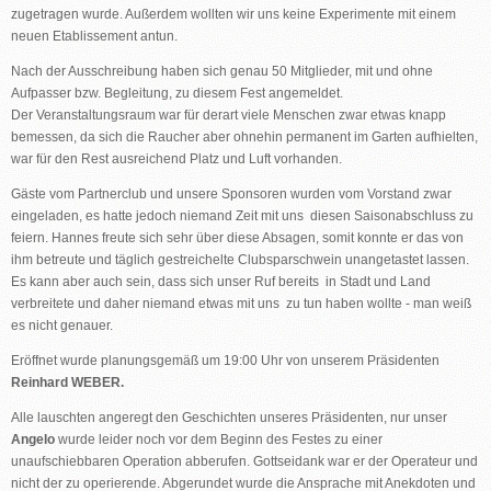
zugetragen wurde. Außerdem wollten wir uns keine Experimente mit einem
neuen Etablissement antun.
Nach der Ausschreibung haben sich genau 50 Mitglieder, mit und ohne
Aufpasser bzw. Begleitung, zu diesem Fest angemeldet.
Der Veranstaltungsraum war für derart viele Menschen zwar etwas knapp
bemessen, da sich die Raucher aber ohnehin permanent im Garten aufhielten,
war für den Rest ausreichend Platz und Luft vorhanden.
Gäste vom Partnerclub und unsere Sponsoren wurden vom Vorstand zwar
eingeladen, es hatte jedoch niemand Zeit mit uns diesen Saisonabschluss zu
feiern. Hannes freute sich sehr über diese Absagen, somit konnte er das von
ihm betreute und täglich gestreichelte Clubsparschwein unangetastet lassen.
Es kann aber auch sein, dass sich unser Ruf bereits in Stadt und Land
verbreitete und daher niemand etwas mit uns zu tun haben wollte - man weiß
es nicht genauer.
Eröffnet wurde planungsgemäß um 19:00 Uhr von unserem Präsidenten
Reinhard WEBER.
Alle lauschten angeregt den Geschichten unseres Präsidenten, nur unser
Angelo
wurde leider noch vor dem Beginn des Festes zu einer
unaufschiebbaren Operation abberufen. Gottseidank war er der Operateur und
nicht der zu operierende. Abgerundet wurde die Ansprache mit Anekdoten und