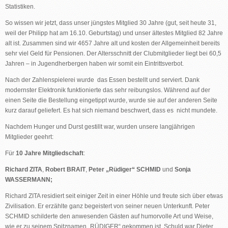
Statistiken.
So wissen wir jetzt, dass unser jüngstes Mitglied 30 Jahre (gut, seit heute 31,
weil der Philipp hat am 16.10. Geburtstag) und unser ältestes Mitglied 82 Jahre
alt ist. Zusammen sind wir 4657 Jahre alt und kosten der Allgemeinheit bereits
sehr viel Geld für Pensionen. Der Altersschnitt der Clubmitglieder liegt bei 60,5
Jahren – in Jugendherbergen haben wir somit ein Eintrittsverbot.
Nach der Zahlenspielerei wurde das Essen bestellt und serviert. Dank
modernster Elektronik funktionierte das sehr reibungslos. Während auf der
einen Seite die Bestellung eingetippt wurde, wurde sie auf der anderen Seite
kurz darauf geliefert. Es hat sich niemand beschwert, dass es nicht mundete.
Nachdem Hunger und Durst gestillt war, wurden unsere langjährigen
Mitglieder geehrt:
Für
10 Jahre Mitgliedschaft
:
Richard ZITA
,
Robert BRAIT
,
Peter „Rüdiger“ SCHMID
und
Sonja
WASSERMANN;
Richard ZITA residiert seit einiger Zeit in einer Höhle und freute sich über etwas
Zivilisation. Er erzählte ganz begeistert von seiner neuen Unterkunft. Peter
SCHMID schilderte den anwesenden Gästen auf humorvolle Art und Weise,
wie er zu seinem Spitznamen „RÜDIGER“ gekommen ist. Schuld war Dieter