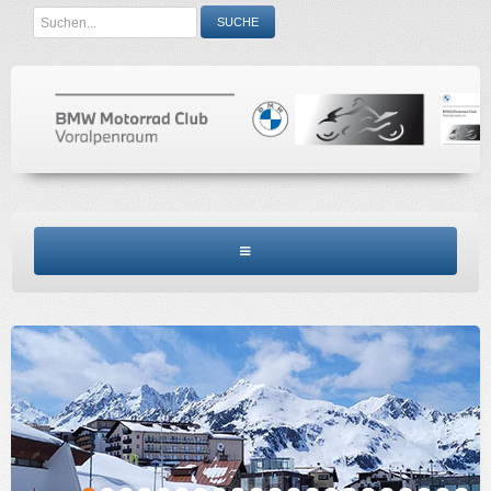
Search
SUCHE
...
BMW MCV HOME
CLUBINFO
TERMINE
ACCESSORIES
KONTAKT