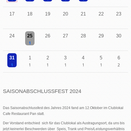
Einzelne Veranstaltung
Einzelne Veranstaltung
Einzelne Veranstaltung
Einzelne Veranstaltung
Einzelne Veranstaltung
17
18
19
20
21
22
23
24
25
26
27
28
29
30
Einzelne Veranstaltung
31
1
2
3
4
5
6
Einzelne Veranstaltung
Einzelne Veranstaltung
Einzelne Veranstaltung
Einzelne Veranstaltung
Einzelne Veranstaltung
Einzelne Veranstaltu
2 Veransta
SAISONABSCHLUSSFEST 2024
Das Saisonabschlussfest des Jahres 2024 fand am 12.Oktober im Clublokal
Cafe Restaurant Pan statt.
Der Vorstand entschied sich für das Clublokal als Austragungsort, da uns bis
jetzt keinerlei Beschwerden über Speis, Trank und Preis/Leistungsverhältnis