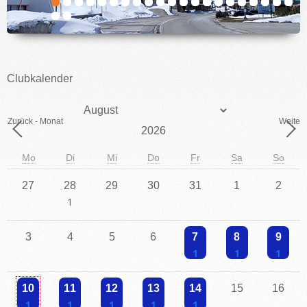
IMPRESSUM
Clubkalender
Monat
Zurück - Monat
Weiter 
Jahr
Mo
Di
Mi
Do
Fr
Sa
So
27
28
29
30
31
1
2
Einzelne Veranstaltung
3
4
5
6
7
8
9
Einzelne Veranstaltung
Einzelne Veranstaltu
Einzelne V
10
11
12
13
14
15
16