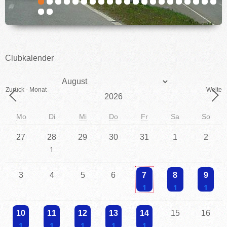
IMPRESSUM
Clubkalender
Monat
Zurück - Monat
Weiter 
Jahr
Mo
Di
Mi
Do
Fr
Sa
So
27
28
29
30
31
1
2
Einzelne Veranstaltung
3
4
5
6
7
8
9
Einzelne Veranstaltung
Einzelne Veranstaltu
Einzelne V
10
11
12
13
14
15
16