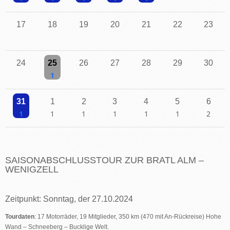
Einzelne Veranstaltung
Einzelne Veranstaltung
Einzelne Veranstaltung
Einzelne Veranstaltung
Einzelne Veranstaltung
17
18
19
20
21
22
23
24
25
26
27
28
29
30
Einzelne Veranstaltung
31
1
2
3
4
5
6
Einzelne Veranstaltung
Einzelne Veranstaltung
Einzelne Veranstaltung
Einzelne Veranstaltung
Einzelne Veranstaltung
Einzelne Veranstaltu
2 Veransta
SAISONABSCHLUSSTOUR ZUR BRATL ALM –
WENIGZELL
Zeitpunkt: Sonntag, der 27.10.2024
Tourdaten
: 17 Motorräder, 19 Mitglieder, 350 km (470 mit An-Rückreise) Hohe
Wand – Schneeberg – Bucklige Welt.