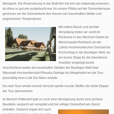
Wenigzell. Die Reservierung in der Bratl Alm hat sich als notwendig erwiesen,
da diese so gut wie ausgebucht war. An unsere Plätze auf der Sonnenterrasse
genössen wir die Schmankerln des Hauses bei traumhaftem Wetter und
angenehmen Temperaturen.
Mit vollem Bauch und leichter
Verspätung traten wir somit dir
Rückreise in das Wechsel Gebiet an.
Mönichswald-Rohrbach an der
Lafnitz-Hochneunkirchen Gschaid bis
Kirchschlag in der Buckligen Welt, wo
ein kurzer Stopp für die Inkontinenz
Anwärter eingelegt wurde.
Anschließend weiter die traumhaften Straßen der Buckligen Welt über
Wiesmath-Hochwolkersdorf-Rosalia Gebirge bis Weigelsdorf wo die Tour
planmäßig beim Cafe Der Mann endete.
Da mein Navi wieder einmal Verrückt spielte musste Steffen die letzte Etappe
der Tour übernehmen.
Im Bereich Pottendorf gab es noch eine Verzögerung durch eine größere
Baustelle, wodurch wir verspätet und bei völliger Dunkelheit am
Zielort
eintrafen. Dadurch ergab sich auch