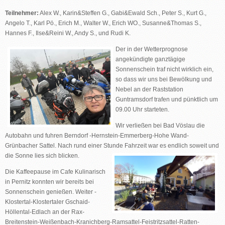
Teilnehmer:
Alex W., Karin&Steffen G., Gabi&Ewald Sch., Peter S., Kurt G.,
Angelo T., Karl Pö., Erich M., Walter W., Erich WO., Susanne&Thomas S.,
Hannes F., Ilse&Reini W., Andy S., und Rudi K.
Der in der Wetterprognose
angekündigte ganztägige
Sonnenschein traf nicht wirklich ein,
so dass wir uns bei Bewölkung und
Nebel an der Raststation
Guntramsdorf trafen und pünktlich um
09.00 Uhr starteten.
Wir verließen bei Bad Vöslau die
Autobahn und fuhren Berndorf -Hernstein-Emmerberg-Hohe Wand-
Grünbacher Sattel. Nach rund einer Stunde Fahrzeit war es endlich soweit und
die Sonne lies sich blicken.
Die Kaffeepause im Cafe Kulinarisch
in Pernitz konnten wir bereits bei
Sonnenschein genießen. Weiter -
Klostertal-Klostertaler Gschaid-
Höllental-Edlach an der Rax-
Breitenstein-Weißenbach-Kranichberg-Ramsattel-Feistritzsattel-Ratten-