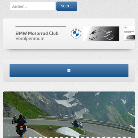
Search
SUCHE
...
BMW MCV HOME
CLUBINFO
TERMINE
ACCESSORIES
KONTAKT