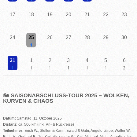
Einzelne Veranstaltung
Einzelne Veranstaltung
Einzelne Veranstaltung
Einzelne Veranstaltung
Einzelne Veranstaltung
17
18
19
20
21
22
23
24
25
26
27
28
29
30
Einzelne Veranstaltung
31
1
2
3
4
5
6
Einzelne Veranstaltung
Einzelne Veranstaltung
Einzelne Veranstaltung
Einzelne Veranstaltung
Einzelne Veranstaltung
Einzelne Veranstaltu
2 Veransta
🏍️
SAISONABSCHLUSS-TOUR 2025 – WOLKEN,
KURVEN & CHAOS
Datum:
Samstag, 11. Oktober 2025
Distanz:
ca. 500 km (inkl. An- & Rückreise)
Teilnehmer:
Erich W., Steffen & Karin, Ewald & Gabi, Angelo, Zirpe, Walter W.,
Erich M., Gerhard B., 1er Karl, Alexander W., Karl-Michael, Michi, Annelise, Ilse