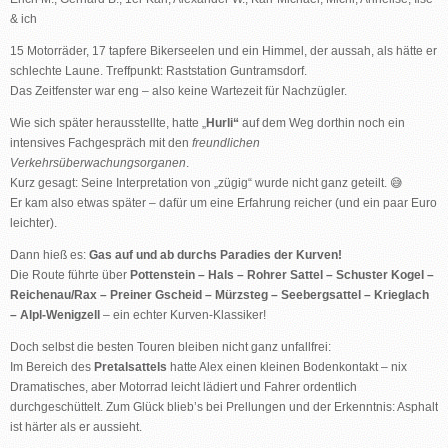
& ich
15 Motorräder, 17 tapfere Bikerseelen und ein Himmel, der aussah, als hätte er
schlechte Laune. Treffpunkt: Raststation Guntramsdorf.
Das Zeitfenster war eng – also keine Wartezeit für Nachzügler.
Wie sich später herausstellte, hatte „
Hurli“
auf dem Weg dorthin noch ein
intensives Fachgespräch mit den
freundlichen
Verkehrsüberwachungsorganen
.
Kurz gesagt: Seine Interpretation von „zügig“ wurde nicht ganz geteilt. 😅
Er kam also etwas später – dafür um eine Erfahrung reicher (und ein paar Euro
leichter).
Dann hieß es:
Gas auf und ab durchs Paradies der Kurven!
Die Route führte über
Pottenstein – Hals – Rohrer Sattel – Schuster Kogel –
Reichenau/Rax – Preiner Gscheid – Mürzsteg – Seebergsattel – Krieglach
– Alpl-Wenigzell
– ein echter Kurven-Klassiker!
Doch selbst die besten Touren bleiben nicht ganz unfallfrei:
Im Bereich des
Pretalsattels
hatte Alex einen kleinen Bodenkontakt – nix
Dramatisches, aber Motorrad leicht lädiert und Fahrer ordentlich
durchgeschüttelt. Zum Glück blieb’s bei Prellungen und der Erkenntnis: Asphalt
ist härter als er aussieht.