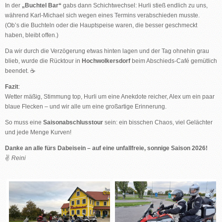
In der
„Buchtel Bar“
gabs dann Schichtwechsel: Hurli stieß endlich zu uns,
während Karl-Michael sich wegen eines Termins verabschieden musste.
(Ob’s die Buchteln oder die Hauptspeise waren, die besser geschmeckt
haben, bleibt offen.)
Da wir durch die Verzögerung etwas hinten lagen und der Tag ohnehin grau
blieb, wurde die Rücktour in
Hochwolkersdorf
beim Abschieds-Café gemütlich
beendet. ☕
Fazit
:
Wetter mäßig, Stimmung top, Hurli um eine Anekdote reicher, Alex um ein paar
blaue Flecken – und wir alle um eine großartige Erinnerung.
So muss eine
Saisonabschlusstour
sein: ein bisschen Chaos, viel Gelächter
und jede Menge Kurven!
Danke an alle fürs Dabeisein – auf eine unfallfreie, sonnige Saison 2026!
✌️
Reini