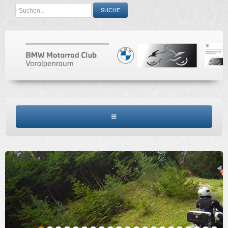
Search
SUCHE
...
BMW MCV HOME
CLUBINFO
TERMINE
ACCESSORIES
KONTAKT